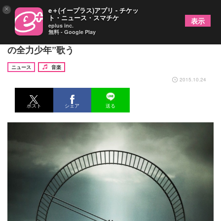
×
e＋(イープラス)アプリ - チケッ
ト・ニュース・スマチケ
表示
eplus inc.
無料 - Google Play
スキマスイッチ、ビル屋上で“今の僕らバージョン
の全力少年”歌う
ニュース
音楽
2015.10.24
ポスト
シェア
送る