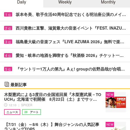
Daily
Weekly
Monthly
坂本冬美、歌手生活40周年記念でおくる明治座公演のメイ…
1
位
西川貴教に直撃、滋賀最大の音楽イベント『FEST. INAZU…
2
位
福島最大級の音楽フェス『LIVE AZUMA 2026』無料で楽…
3
位
愛知・岐阜の地酒を満喫する『秋酒祭 2026』チケット一…
4
位
『サントリー1万人の第九』Aぇ! groupの佐野晶哉が合唱…
5
位
最新記事
木梨憲武による3度目の全国巡回展『木梨憲武展－TO
NEW
UCH』北海道で初開催 8月22日（土）までサッ…
12:10 ｜ SPICER
ニュース
アート
【7/31（金）～8/6（木）】舞台ジャンルの人気記事
NEW
ランキングTOP5