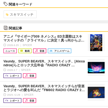
関連キーワード
スキマスイッチ
関連記事
アニメ『サイボーグ009 ネメシス』ED主題歌はスキ
マスイッチの「クライマル」に決定！真っ向からぶ…
2026.6.25 ｜ SPICER
ニュース
動画
音楽
アニメ/ゲーム
Vaundy、SUPER BEAVER、スキマスイッチ、[Alexa
ndros]らとロック大忘年会『RADIO CRAZY …
2026.2.7 ｜ SPICER
レポート
音楽
Vaundy、SUPER BEAVER、スキマスイッチらが音楽
とラジオへの愛を叫んだ『FM802 RADIO CRAZY 2…
2025.12.29 ｜ SPICER
レポート
音楽