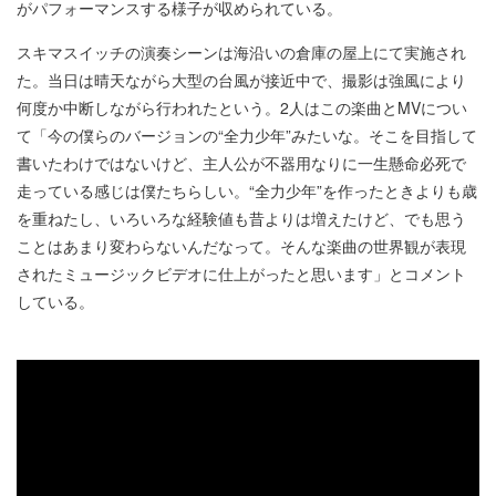
がパフォーマンスする様子が収められている。
スキマスイッチの演奏シーンは海沿いの倉庫の屋上にて実施され
た。当日は晴天ながら大型の台風が接近中で、撮影は強風により
何度か中断しながら行われたという。2人はこの楽曲とMVについ
て「今の僕らのバージョンの“全力少年”みたいな。そこを目指して
書いたわけではないけど、主人公が不器用なりに一生懸命必死で
走っている感じは僕たちらしい。“全力少年”を作ったときよりも歳
を重ねたし、いろいろな経験値も昔よりは増えたけど、でも思う
ことはあまり変わらないんだなって。そんな楽曲の世界観が表現
されたミュージックビデオに仕上がったと思います」とコメント
している。