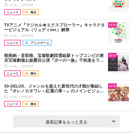
12:00 ｜ SPICER
ニュース
舞台
TVアニメ『マジカル★エクスプローラー』キャラクタ
NEW
ービジュアル（リュディver.）解禁
12:00 ｜ SPICER
ニュース
アニメ/ゲーム
朝美絢・音彩唯、宝塚歌劇団雪組新トップコンビの東
NEW
京宝塚劇場お披露目公演『ポーの一族』千秋楽をラ…
10:30 ｜ SPICER
ニュース
舞台
30-DELUX、ジャンルを超えた新世代の才能が集結し
NEW
た『オレノカタワレ～紅蓮の章～』のメインビジュ…
10:00 ｜ SPICER
ニュース
舞台
最新記事をもっと見る