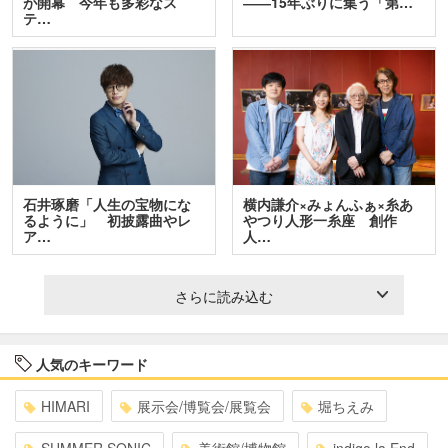
が開幕 今年も多彩なス
――15年ぶりに集う「第…
テ…
石井琢磨「人生の宝物にな
横内謙介×みょんふぁ×糸あ
るように」 初披露曲やレ
やつり人形一糸座 創作
ア…
人…
さらに読み込む
人気のキーワード
HIMARI
展示会/博覧会/展覧会
堀ちえみ
SUMMER SONIC
美術館/博物館
indigo la End