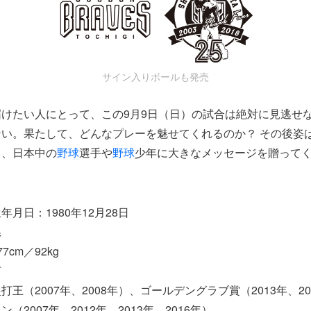
サイン入りボールも発売
けたい人にとって、この9月9日（日）の試合は絶対に見逃せ
い。果たして、どんなプレーを魅せてくれるのか？ その後姿
く、日本中の
野球
選手や
野球
少年に大きなメッセージを贈って
月日：1980年12月28日
県
cm／92kg
打
王（2007年、2008年）、ゴールデングラブ賞（2013年、201
（2007年、2012年、2013年、2016年）