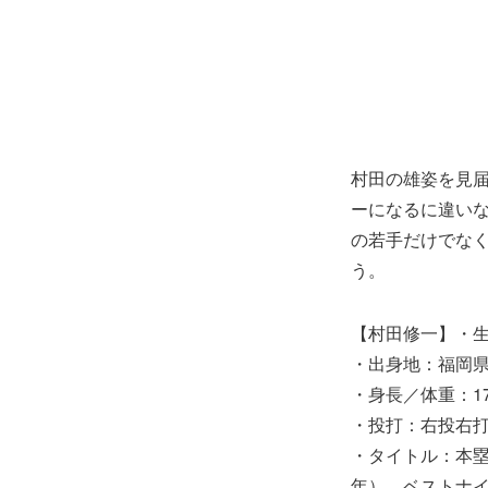
村田の雄姿を見届
ーになるに違いな
の若手だけでな
う。
【村田修一】・生年
・出身地：福岡
・身長／体重：177
・投打：右投右
・タイトル：本塁打
年）、ベストナイン