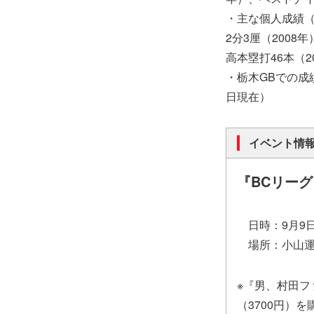
・主な個人成績（N
2分3厘（2008
高本塁打46本（2
・栃木GBでの成績
日現在）
イベント情
『BCリー
日時：9月9日（
場所：小山運
※『男、村田
（3700円）