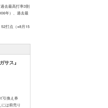
、過去最高打率3割
006年）、過去最
52打点（※8月15
ペガサス』
ズ引換え券
えには前売り