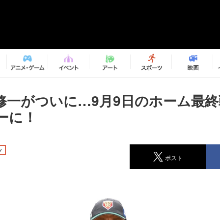
修一がついに…9月9日のホーム最
ーに！
ツ
ポスト