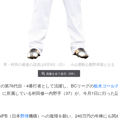
男・村田の最後の花道は9月9日（日）、小山運動公園野球場となる
画像を全て表示（5件）
の第76代目・4番打者として活躍し、BCリーグの
栃木ゴール
）に所属している村田修一内野手（37）が、今月1日に行った
。
NPB（日本
野球
機構）への復帰を願い、240万円の年棒にも関