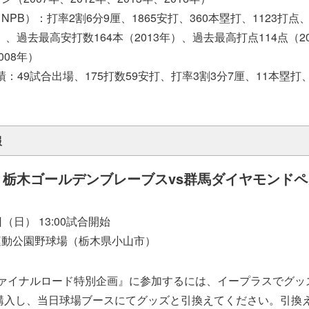
PB）：打率2割6分9厘、1865安打、360本塁打、1123打点
年）、過去最高安打数164本（2013年）、過去最高打点114点（2
008年）
：49試合出場、175打数59安打、打率3割3分7厘、11本塁打、
報
グ 栃木ゴールデンブレーブスvs群馬ダイヤモンド
日） 13:00試合開始
動公園野球場（栃木県小山市）
ファイナルロード特別企画』に参加するには、イープラスでグッ
を購入し、当日球場ブースにてグッズと引換えてください。引換