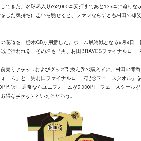
してきた。名球界入りの2,000本安打まであと135本に迫りな
断をした気持ちに思いを馳せると、ファンならずとも村田の雄
の花道を、栃木GBが用意した。ホーム最終戦となる9月9日（
戦で行われる、その名も『男、村田BRAVESファイナルロー
は前売り
およびグッズ引換え券の購入者に、村田の背番
フォーム」と「男村田ファイナルロード記念フェースタオル」
0円だが、通常ならユニフォームが5,000円、フェースタオルが1
りお得な
といえるだろう。