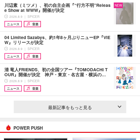
川辺素（ミツメ）、初の自主企画『“行方不明”Releas
NEW
e Show at WWW』開催が決定
2026.8.9 ｜ SPICER
ニュース
音楽
04 Limited Sazabys、約1年8ヶ月ぶりニューEP『VIE
W』リリースが決定
2026.8.9 ｜ SPICER
ニュース
音楽
清 竜人FRIENDS、初の全国ツアー『TOMODACHI T
OUR』開催が決定 神戸・東京・名古屋・横浜の…
2026.8.9 ｜ SPICER
ニュース
音楽
最新記事をもっと見る
POWER PUSH