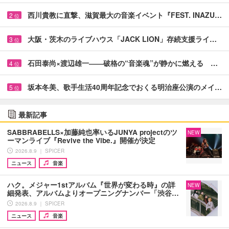
西川貴教に直撃、滋賀最大の音楽イベント『FEST. INAZU…
2
位
大阪・茨木のライブハウス「JACK LION」存続支援ライ…
3
位
石田泰尚×渡辺雄一――破格の“音楽魂”が静かに燃える …
4
位
坂本冬美、歌手生活40周年記念でおくる明治座公演のメイ…
5
位
最新記事
SABBRABELLS×加藤純也率いるJUNYA projectのツ
NEW
ーマンライブ『Revive the Vibe.』開催が決定
2026.8.9 ｜ SPICER
ニュース
音楽
ハク。メジャー1stアルバム『世界が変わる時』の詳
NEW
細発表、アルバムよりオープニングナンバー「渋谷…
2026.8.9 ｜ SPICER
ニュース
音楽