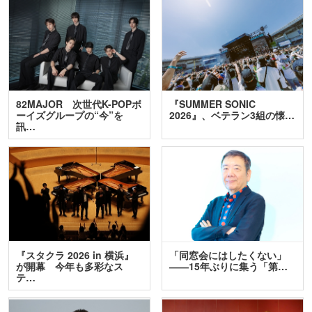
82MAJOR 次世代K-POPボ
『SUMMER SONIC
ーイズグループの“今”を
2026』、ベテラン3組の懐…
訊…
『スタクラ 2026 in 横浜』
「同窓会にはしたくない」
が開幕 今年も多彩なス
――15年ぶりに集う「第…
テ…