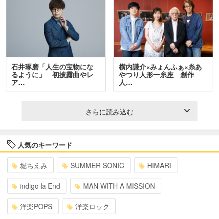
石井琢磨「人生の宝物にな
横内謙介×みょんふぁ×糸あ
るように」 初披露曲やレ
やつり人形一糸座 創作
ア…
人…
さらに読み込む
人気のキーワード
堀ちえみ
SUMMER SONIC
HIMARI
indigo la End
MAN WITH A MISSION
洋楽POPS
洋楽ロック