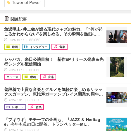
Tower of Power
関連記事
魚返明未×井上銘が語る現代ジャズの魅力、「“何が起
こるかわからない”を楽しめる、その瞬間を熱烈に…
2025.10.15 ｜ SPICER
動画
インタビュー
音楽
シャバカ、来日公演目前！ 新作EPリリース発表＆先
行シングル配信開始
2024.11.18 ｜ SPICER
ニュース
動画
音楽
普段着で上質な音楽とグルメを気軽に楽しめるリラッ
クスガーデン、恵比寿ガーデンプレイス開業30周年…
2024.5.31 ｜ SPICER
レポート
音楽
『ブギウギ』モチーフの企画も、『JAZZ ＆ Heritag
e』今年も母の日に開催、トランペッターMi…
2024.3.14 ｜ SPICER