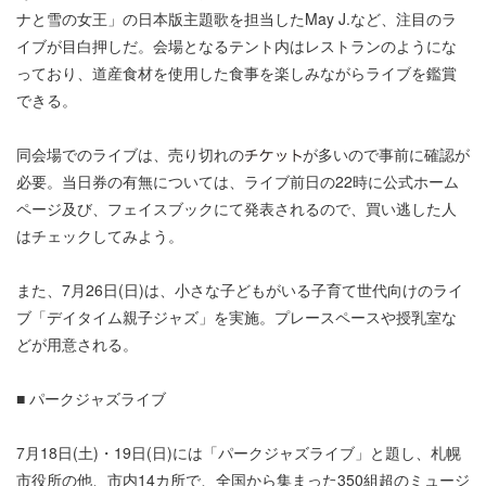
ナと雪の女王」の日本版主題歌を担当したMay J.など、注目のラ
イブが目白押しだ。会場となるテント内はレストランのようにな
っており、道産食材を使用した食事を楽しみながらライブを鑑賞
できる。
同会場でのライブは、売り切れの
が多いので事前に確認が
必要。当日券の有無については、ライブ前日の22時に公式ホーム
ページ及び、フェイスブックにて発表されるので、買い逃した人
はチェックしてみよう。
また、7月26日(日)は、小さな子どもがいる子育て世代向けのライ
ブ「デイタイム親子ジャズ」を実施。プレースペースや授乳室な
どが用意される。
■ パークジャズライブ
7月18日(土)・19日(日)には「パークジャズライブ」と題し、札幌
市役所の他、市内14カ所で、全国から集まった350組超のミュージ