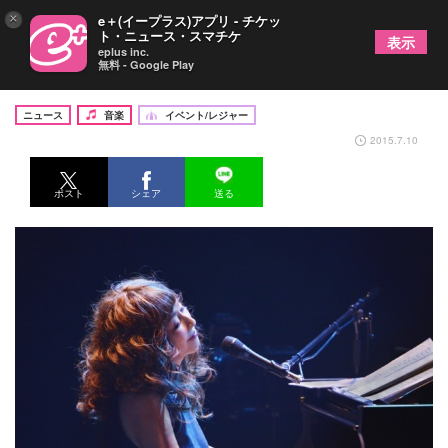
×
e＋(イープラス)アプリ - チケッ
ト・ニュース・スマチケ
表示
eplus inc.
無料 - Google Play
札幌の熱い夏！国内最大級のジャズフェスが開催
ニュース
音楽
イベント/レジャー
2015.7.10
ポスト
シェア
送る