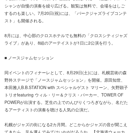
シャンが自慢の演奏を繰り広げる。観覧は無料で、会場をはしご
するのも楽しい。7月20日(祝)には、「パークジャズライブコンテ
スト」も開催される。
8月には、中心部のクロスホテルでも無料の「クロスシティジャズ
ライブ」があり、8組のアーテイストが1日に2公演を行う。
■ ノースジャムセッション
同イベントのフィナーレとして、8月29日(土)には、札幌芸術の森
野外ステージで「ノースジャムセッション」を開催。原田知世、
本田雅人B.B.STATION with スペシャルゲスト マリーン、矢野顕子
トリオfeaturing ウィル・リー＆クリス・パーカー、TOWER OF
POWERが出演する。芝生の上でのんびりくつろぎながら、名だた
るアーティストの演奏を聴ける人気の公演だ。
札幌がジャズの街になる2カ月間。どこからかジャズの音が聞こえ
てきたら、足を運んでみてはいかがだろうか。【北海道ウォーカ