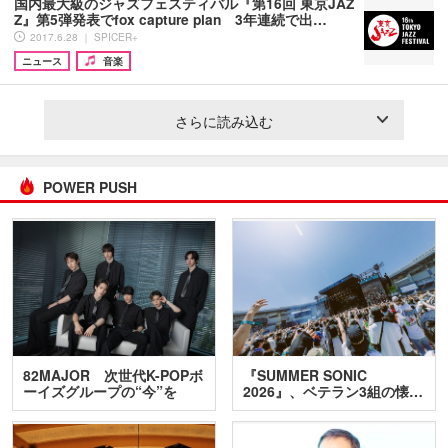
国内最大級のジャズフェスティバル『第16回 東京JAZ
Z』第5弾発表でfox capture plan 3年連続で出…
2017.6.28 ｜ SPICER+
ニュース
音楽
さらに読み込む
POWER PUSH
82MAJOR 次世代K-POPボ
『SUMMER SONIC
ーイズグループの“今”を
2026』、ベテラン3組の懐…
訊…