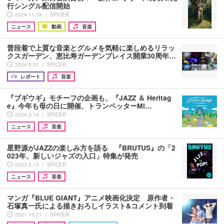
行シングル配信開始
2024.11.18 ｜ SPICER
ニュース
動画
音楽
普段着で上質な音楽とグルメを気軽に楽しめるリラッ
クスガーデン、恵比寿ガーデンプレイス開業30周年…
2024.5.31 ｜ SPICER
レポート
音楽
『ブギウギ』モチーフの企画も、『JAZZ ＆ Heritag
e』今年も母の日に開催、トランペッターMi…
2024.3.14 ｜ SPICER
ニュース
音楽
星野源がJAZZの楽しみ方を語る 『BRUTUS』の「2
023年、新しいジャズの入口」特集が発売
2023.2.13 ｜ SPICER
ニュース
音楽
マンガ『BLUE GIANT』アニメ映画化決定 原作者・
石塚真一氏による描きおろしイラスト&コメント到着
2021.10.21 ｜ SPICER