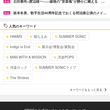
石田泰尚×渡辺雄一――破格の“音楽魂”が静かに燃える …
4
位
坂本冬美、歌手生活40周年記念でおくる明治座公演のメイ…
5
位
人気のキーワード
HIMARI
堀ちえみ
SUMMER SONIC
indigo la End
展示会/博覧会/展覧会
MAN WITH A MISSION
洋楽POPS
洋楽ロック
SUMMER SONICライブ
The Strokes
キーワードをもっと見る