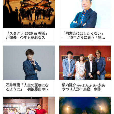
『スタクラ 2026 in 横浜』
「同窓会にはしたくない」
が開幕 今年も多彩なス
――15年ぶりに集う「第…
テ…
石井琢磨「人生の宝物にな
横内謙介×みょんふぁ×糸あ
るように」 初披露曲やレ
やつり人形一糸座 創作
ア…
人…