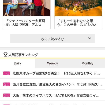
『シティーハンター大原画
「まじ一生忘れないと思
展』大阪で開幕、アルコ
う、この光景」スガ シカオ
＆…
と…
さらに読み込む
人気記事ランキング
Daily
Weekly
Monthly
広島東洋カープ追加3試合決定！ 9/25巨人戦などチケッ…
1
位
西川貴教に直撃、滋賀最大の音楽イベント『FEST. INAZU…
2
位
大阪・茨木のライブハウス「JACK LION」存続支援ライ…
3
位