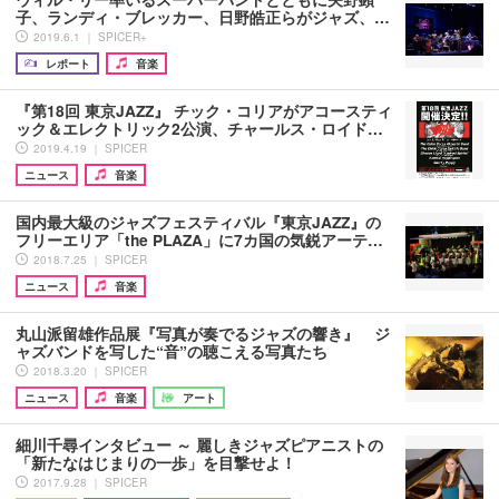
子、ランディ・ブレッカー、日野皓正らがジャズ、…
2019.6.1 ｜ SPICER+
レポート
音楽
『第18回 東京JAZZ』 チック・コリアがアコースティ
ック＆エレクトリック2公演、チャールス・ロイド…
2019.4.19 ｜ SPICER
ニュース
音楽
国内最大級のジャズフェスティバル『東京JAZZ』の
フリーエリア「the PLAZA」に7カ国の気鋭アーテ…
2018.7.25 ｜ SPICER
ニュース
音楽
丸山派留雄作品展『写真が奏でるジャズの響き』 ジ
ャズバンドを写した“音”の聴こえる写真たち
2018.3.20 ｜ SPICER
ニュース
音楽
アート
細川千尋インタビュー ～ 麗しきジャズピアニストの
「新たなはじまりの一歩」を目撃せよ！
2017.9.28 ｜ SPICER