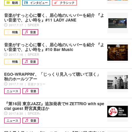
動画
インタビュー
クラシック
音楽がすっと心に響く、居心地のいいバーを紹介 『よ
い音楽で、よい時を』#11 LADY JANE
2017.7.17 ｜ SPICER
特集
音楽
音楽がすっと心に響く、居心地のいいバーを紹介 『よ
い音楽で、よい時を』#10 Bar Music
2017.7.16 ｜ SPICER
特集
音楽
EGO-WRAPPIN'、「じっくり見入って聴いて頂く」
秋のホールツアー
2017.7.10 ｜ 音楽ナタリー
ニュース
音楽
『第16回 東京JAZZ』追加発表でH ZETTRIO with spe
cial guest 野宮真貴ほか
2017.6.30 ｜ SPICER+
ニュース
音楽