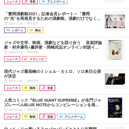
ニュース
音楽
アニメ/ゲーム
「豊岡演劇祭2021」記者会見レポート～「豊岡
の“光”を再発見するための演劇祭。演劇だけでなく…
2021.7.28 ｜ SPICER
レポート
舞台
ジャズや文学、映画、演劇などを語り合う 音楽評論
家・村井康司×書評家・岡崎武志オンライン対談イ…
2020.5.18 ｜ SPICER
ニュース
クラシック
現代ジャズ最高峰のミシェル・カミロ、ソロ来日公演
が決定
2019.7.24 ｜ SPICER
ニュース
動画
音楽
人気コミック『BLUE GIANT SUPREME』が名門ジャ
ズレーベルBLUE NOTEからコンピレーションを発…
2019.6.26 ｜ SPICER
ニュース
動画
音楽
アニメ/ゲーム
ウィル・リー率いるスーパーバンドとともに矢野顕