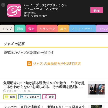
×
e＋(イープラス)アプリ - チケッ
ト・ニュース・スマチケ
表示
eplus inc.
無料 - Google Play
トップ
新着
音楽
クラシック
舞台
アニメ・ゲーム
イベン
ジャズ の記事
SPICEのジャズの記事の一覧です
ジャズ の最新情報をRSSで購読
魚返明未×井上銘が語る現代ジャズの魅力、「“何が起
こるかわからない”を楽しめる、その瞬間を熱烈に…
2025.10.15 ｜ SPICER
動画
インタビュー
音楽
シャバカ、来日公演目前！ 新作EPリリース発表＆先