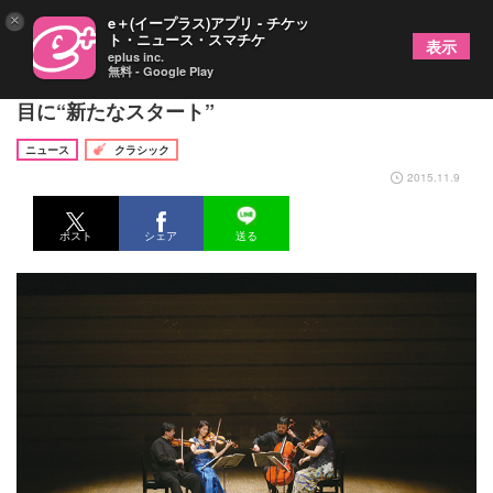
×
e＋(イープラス)アプリ - チケッ
ト・ニュース・スマチケ
表示
eplus inc.
無料 - Google Play
AOI・レジデンス・クヮルテット 結成20周年の節
目に“新たなスタート”
ニュース
クラシック
2015.11.9
ポスト
シェア
送る