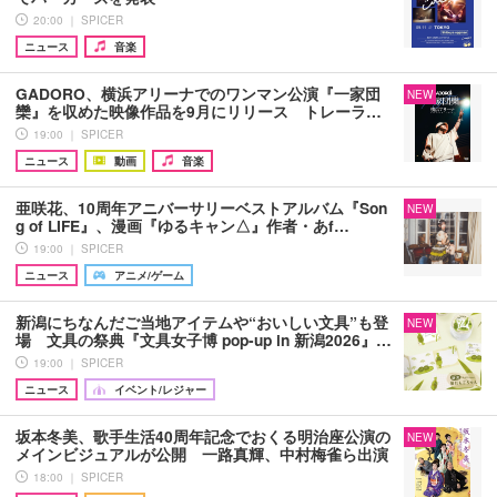
20:00 ｜ SPICER
ニュース
音楽
GADORO、横浜アリーナでのワンマン公演『一家団
NEW
欒』を収めた映像作品を9月にリリース トレーラ…
19:00 ｜ SPICER
ニュース
動画
音楽
亜咲花、10周年アニバーサリーベストアルバム『Son
NEW
g of LIFE』、漫画『ゆるキャン△』作者・あf…
19:00 ｜ SPICER
ニュース
アニメ/ゲーム
新潟にちなんだご当地アイテムや“おいしい文具”も登
NEW
場 文具の祭典『文具女子博 pop-up in 新潟2026』…
19:00 ｜ SPICER
ニュース
イベント/レジャー
坂本冬美、歌手生活40周年記念でおくる明治座公演の
NEW
メインビジュアルが公開 一路真輝、中村梅雀ら出演
18:00 ｜ SPICER