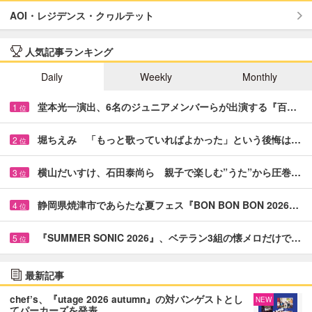
AOI・レジデンス・クヮルテット
人気記事ランキング
Daily
Weekly
Monthly
堂本光一演出、6名のジュニアメンバーらが出演する『百…
1
位
堀ちえみ 「もっと歌っていればよかった」という後悔は…
2
位
横山だいすけ、石田泰尚ら 親子で楽しむ”うた”から圧巻…
3
位
静岡県焼津市であらたな夏フェス『BON BON BON 2026…
4
位
『SUMMER SONIC 2026』、ベテラン3組の懐メロだけで…
5
位
最新記事
chef’s、『utage 2026 autumn』の対バンゲストとし
NEW
てパーカーズを発表