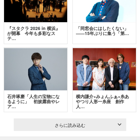
『スタクラ 2026 in 横浜』
「同窓会にはしたくない」
が開幕 今年も多彩なス
――15年ぶりに集う「第…
テ…
石井琢磨「人生の宝物にな
横内謙介×みょんふぁ×糸あ
るように」 初披露曲やレ
やつり人形一糸座 創作
ア…
人…
さらに読み込む