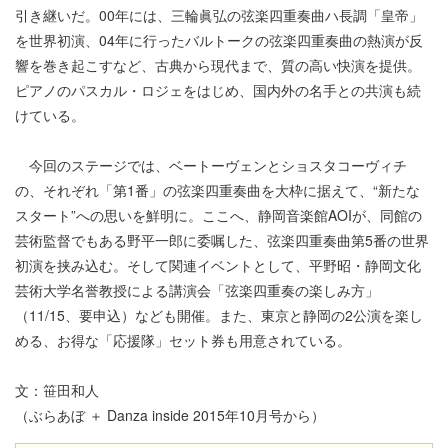
引き継いだ。00年には、三輪眞弘の弦楽四重奏曲ハ長調「皇帝」
を世界初演、04年に行ったバルトークの弦楽四重奏曲の熱演が反
響を巻き起こすなど、古典から現代まで、質の高い快演を提供。
ピアノのパスカル・ロジェをはじめ、国内外の名手との共演も続
けている。
今回のステージでは、ベートーヴェンとショスタコーヴィチ
の、それぞれ「第1番」の弦楽四重奏曲を大枠に据えて、“新たな
スタート”への思いを鮮明に。ここへ、静岡音楽館AOIが、同館の
芸術監督でもある野平一郎に委嘱した、弦楽四重奏曲第5番の世界
初演を挟み込む。そして関連イベントとして、平野昭・静岡文化
芸術大学名誉教授による講演会「弦楽四重奏の楽しみ方」
（11/15、要申込）なども開催。また、東京と静岡の2公演を楽し
める、お得な「応援隊」セット券も用意されている。
文：笹田和人
（ぶらあぼ ＋ Danza inside 2015年10月号から）