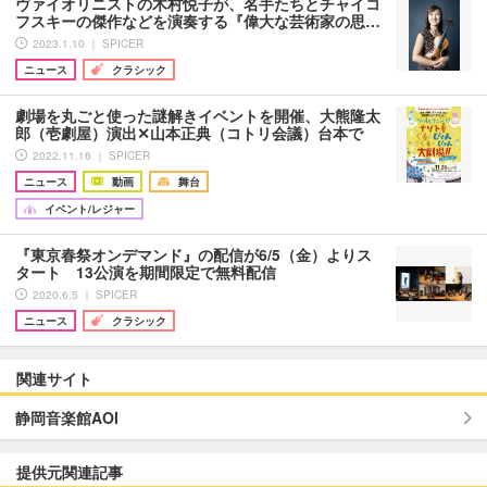
ヴァイオリニストの木村悦子が、名手たちとチャイコ
フスキーの傑作などを演奏する『偉大な芸術家の思…
2023.1.10 ｜ SPICER
ニュース
クラシック
劇場を丸ごと使った謎解きイベントを開催、大熊隆太
郎（壱劇屋）演出✕山本正典（コトリ会議）台本で
2022.11.16 ｜ SPICER
ニュース
動画
舞台
イベント/レジャー
『東京春祭オンデマンド』の配信が6/5（金）よりス
タート 13公演を期間限定で無料配信
2020.6.5 ｜ SPICER
ニュース
クラシック
関連サイト
静岡音楽館AOI
提供元関連記事