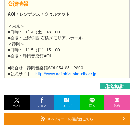
公演情報
AOI・レジデンス・クヮルテット​
＜東京
＞
■日時：11/14（土）18：00
■会場：上野学園 石橋メモリアルホール
＜
静岡
＞
■日時：
11/15（日）15：00
■会場：
静岡音楽館AOI
■問合せ：静岡音楽館AOI 054-251-2200
■公式サイト：
http://www.aoi.shizuoka-city.or.jp
ポスト
シェア
はてブ
送る
送信
RSSフィードの購読はこちら