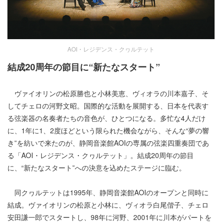
AOI・レジデンス・クヮルテット
結成20周年の節目に“新たなスタート”
ヴァイオリンの松原勝也と小林美恵、ヴィオラの川本嘉子、そ
してチェロの河野文昭。国際的な活動を展開する、日本を代表す
る弦楽器の名奏者たちの音色が、ひとつになる。多忙な4人だけ
に、1年に1、2度ほどという限られた機会ながら、そんな“夢の響
き”を紡いで来たのが、静岡音楽館AOIの専属の弦楽四重奏団であ
る「AOI・レジデンス・クヮルテット」。結成20周年の節目
に、“新たなスタート”への決意を込めたステージに臨む。
同クヮルテットは1995年、静岡音楽館AOIのオープンと同時に
結成。ヴァイオリンの松原と小林に、ヴィオラ白尾偕子、チェロ
安田謙一郎でスタートし、98年に河野、2001年に川本がパートを