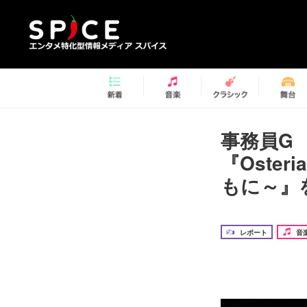
事務員G 
『Oste
もに～』
レポート
音