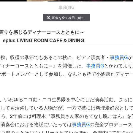
事務員G
画像を全て表示（8件）
 ～秋の実りを感じるディナーコースとともに～
） eplus LIVING ROOM CAFE＆DINING
の秋。収穫の季節でもあるこの秋に、ピアノ演奏者・
事務員G
が
ディナーコースとともに～』を開催した。
事務員G
とかねてより
サポートメンバーとして参加し、なんとも粋で小洒落たディナ
、いわゆるニコ動・ニコ生界隈を中心にした演奏活動、さらに
としても活躍している人物だが、一方で彼には料理愛好家とし
ころ、2年前には料理本『事務員さん家のもてなし晩ごはん』を
の演奏会における物販にいたっては
事務員G
の完全プロデュース
婆豆腐のもと”がエントリーされていたほか、会場内にて供され