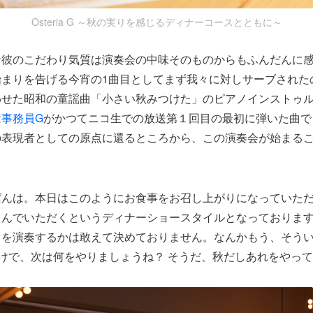
Osteria G ～秋の実りを感じるディナーコースとともに～
な彼のこだわり気質は演奏会の中味そのものからもふんだんに
始まりを告げる今宵の1曲目としてまず我々に対しサーブされた
わせた昭和の童謡曲「小さい秋みつけた」のピアノインストゥ
は
事務員G
がかつてニコ生での放送第１回目の最初に弾いた曲で
の表現者としての原点に還るところから、この演奏会が始まる
ばんは。本日はこのようにお食事をお召し上がりになっていた
しんでいただくというディナーショースタイルとなっておりま
曲を演奏するかは敢えて決めておりません。なんかもう、そう
わけで、次は何をやりましょうね？ そうだ、秋だしあれをやっ