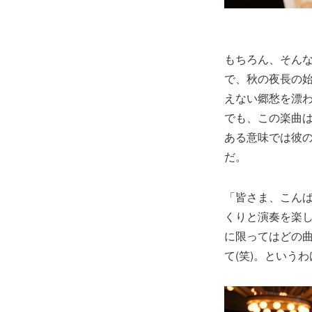
もちろん、そん
で、秋の夜長の
えない郷愁を漂
でも、この楽曲
ある意味では彼
だ。
「皆さま、こん
くりと演奏を楽
に限ってはどの
て(笑)。という