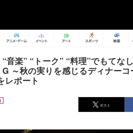
“音楽” “トーク” “料理”でもてな
ria G ～秋の実りを感じるディナー
をレポート
楽
ポスト