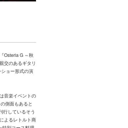
『Osteria G ～秋
親交のあるギタリ
ーショー形式の演
は音楽イベントの
ての側面もあると
刊行しているそう
によるレトルト商
た特別コース料理