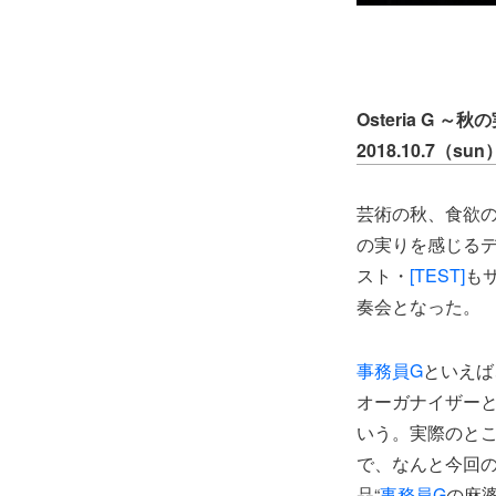
Osteria G
2018.10.7（sun
芸術の秋、食欲
の実りを感じる
スト・
[TEST]
も
奏会となった。
事務員G
といえば
オーガナイザー
いう。実際のと
で、なんと今回
品“
事務員G
の麻