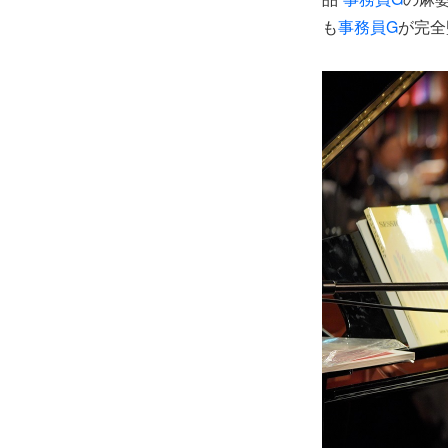
も
事務員G
が完全