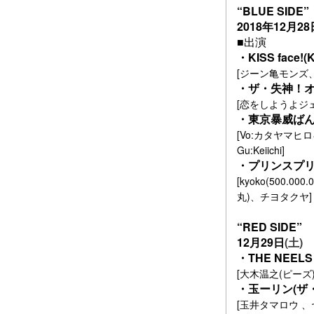
“BLUE SIDE”
2018年12月28
■出演
・
KISS face!(
[
ジーン亀モンズ
・ザ・失神！
[
恋をしようよジ
・東京暴威ば
[Vo:
カタヤマヒロ
Gu:Keiichi]
・プリンスプリン
[kyoko(500
丸)、チヨタクヤ]
“RED SIDE”
12月29日
(土)
・THE NEELS
[大木温之(ピーズ)
・玉ーリン(ザ・
[玉井タマロウ 、ヤマ