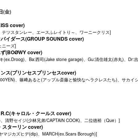
日
(金)
KISS cover)
、テツスタンレー、エースふレイトり～、ワーニークリス
]
オパイダース
(GROUP SOUNDS cover)
ェニーズ
]
んず
(BOØWY cover)
キ
(ex.Droog)
、
Ba:
西司
(Jake stone garage)
、
Gu:清住雄太
(赤丸)、Dr
ス(プリンセスプリンセスcover)
.000.000YEN)、篠﨑あると(アップル斎藤と愉快なヘラクレスたち)、サカ
 R.C(キャロル・クールス cover)
、清野セイジ(少林兄弟/CAPTAIN COOK)、二位徳裕（Que）]
スターリン cover)
ジカズヒデ(dip)、MARCH(ex.Scars Borough)]