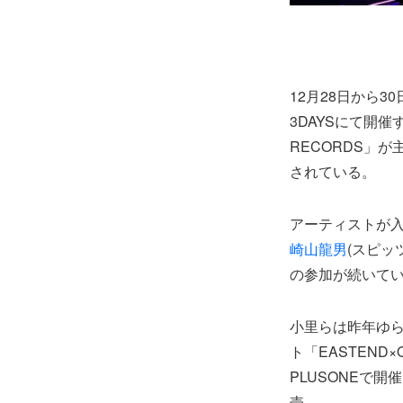
12月28日から30
3DAYSにて開
RECORDS」が
されている。
アーティストが入
崎山龍男
(スピッ
の参加が続いて
小里らは昨年ゆら
ト「EASTEND
PLUSONEで
売。