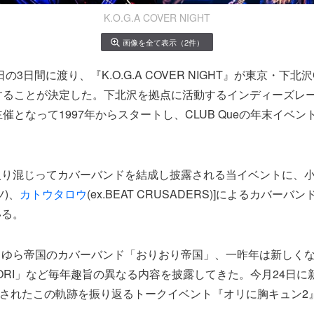
K.O.G.A COVER NIGHT
画像を全て表示（2件）
日の3日間に渡り、『K.O.G.A COVER NIGHT』が東京・下北沢C
催することが決定した。下北沢を拠点に活動するインディーズレー
主催となって1997年からスタートし、CLUB Queの年末イベ
り混じってカバーバンドを結成し披露される当イベントに、小里誠(
ツ)、
カトウタロウ
(ex.BEAT CRUSADERS)]によるカバー
いる。
ゆら帝国のカバーバンド「おりおり帝国」、一昨年は新しくない
×ORI」など毎年趣旨の異なる内容を披露してきた。今月24日に新
開催されたこの軌跡を振り返るトークイベント『オリに胸キュン2