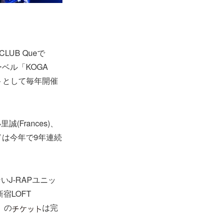
LUB Queで
ベル「KOGA
ントとして毎年開催
Frances)、
バンドは今年で9年連続
J-RAPユニッ
宿LOFT
』の
は完