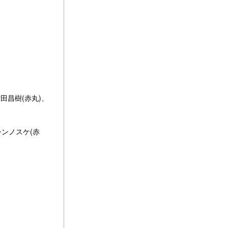
:吉田昌樹(赤丸)、
イシンノスケ(赤