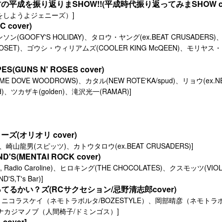
平成を振り返りまSHOW!!(平成時代振り返ってみまSHOW co
をしようよジェニーズ）]
 cover)
ン(GOOFY'S HOLIDAY)、タロウ・ヤング(ex.BEAT CRUSADER
CLOSET)、ゴウシ・ウィリアムズ(COOLER KING McQEEN)、モリヤス・ラ
ES(GUNS N' ROSES cover)
ME DOVE WOODROWS)、カタル(NEW ROTE'KA/spud)、リョウ(ex.N
pud)、ツカザキ(golden)、滝沢光一(RAMAR)]
ズ(オリオリ cover)
s)、崎山龍男(スピッツ)、カトウタロウ(ex.BEAT CRUSADERS)]
D'S(MENTAI ROCK cover)
S, Radio Caroline)、ヒロキング(THE CHOCOLATES)、クスモッツ(VI
'S,T's Bar)]
ってるかい？ズ(RCサクセション/忌野清志郎cover)
う、ニコラスケイ（ネモトラボルタ/BOZESTYLE）、岡部晴彦（ネモトラ
）、ナカジマノブ（人間椅子/ドミンゴス）]
cover]