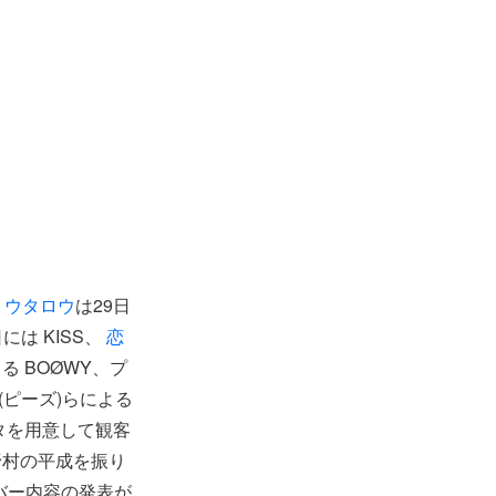
トウタロウ
は29日
は KISS、
恋
る BOØWY、プ
(ピーズ)らによる
ネタを用意して観客
野村の平成を振り
はカバー内容の発表が