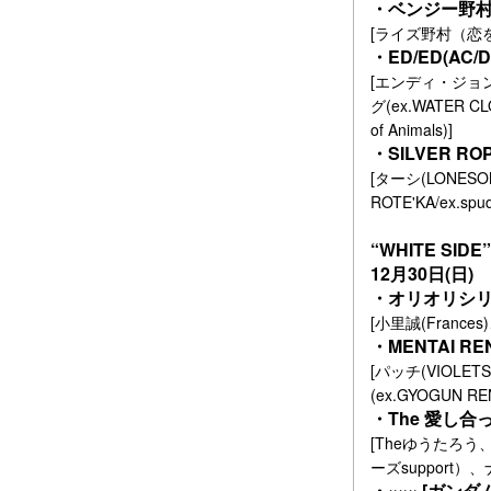
・ベンジー野村の
[ライズ野村（恋
・ED/ED(AC/DC
[エンディ・ジョンソ
グ(ex.WATER 
of Animals)]
・SILVER ROP
[ターシ(LONESO
ROTE'KA/ex.s
“WHITE SIDE”
12月30日(日)
・オリオリシリー
[小里誠(France
・MENTAI REN
[パッチ(VIOLET
(ex.GYOGUN REND
・The 愛し合
[Theゆうたろ
ーズsupport
・××× [ガンダム