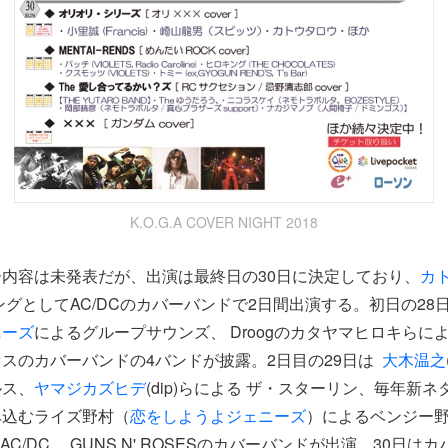
K.O.G.A COVER NIGHT 2018
内容は未発表だが、出演は最終日の30日に決定しており、
カ
グとしてAC/DCのカバーバンドで2日間出演する。初日の28日に
ニーズ
によるグループサウンズ、 Droogのカタヤマヒロキらによ
スのカバーバンドの4バンドが披露。2日目の29日は
大木温之
ルス、
ヤマジカズヒデ
(dip)らによる ザ・スターリン、毎年新
み込むライズ野村（
恋をしようよジェニーズ
）によるベンジー
 AC/DC、 GUNS N' ROSESのカバーバンドが出演。30日