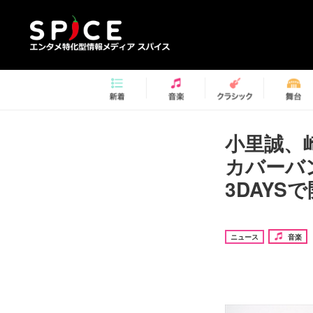
小里誠、
カバーバン
3DAYS
ニュース
音楽