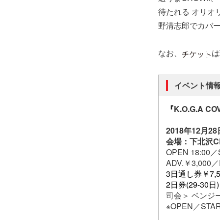
待たれる オリオリ
野清志郎でカバ
なお、
は
イベント情
『
K.O.G.A CO
2018年12月
会場：下北沢CL
OPEN 18:00／
ADV.￥3,000／
3日通し券￥7,5
2日券(29-30日)
司会＞ ベンジ
※OPEN／STA