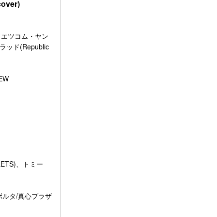
ver)
S)、エツコム・ヤン
ッド(Republic
EW
OLETS)、トミー
ボルタ/真心ブラザ