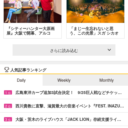
『シティーハンター大原画
「まじ一生忘れないと思
展』大阪で開幕、アルコ
う、この光景」スガ シカオ
＆…
と…
さらに読み込む
人気記事ランキング
Daily
Weekly
Monthly
広島東洋カープ追加3試合決定！ 9/25巨人戦などチケッ…
1
位
西川貴教に直撃、滋賀最大の音楽イベント『FEST. INAZU…
2
位
大阪・茨木のライブハウス「JACK LION」存続支援ライ…
3
位