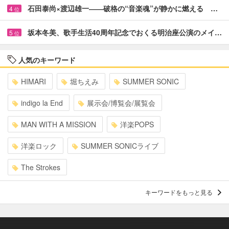
石田泰尚×渡辺雄一――破格の“音楽魂”が静かに燃える …
4
位
坂本冬美、歌手生活40周年記念でおくる明治座公演のメイ…
5
位
人気のキーワード
HIMARI
堀ちえみ
SUMMER SONIC
indigo la End
展示会/博覧会/展覧会
MAN WITH A MISSION
洋楽POPS
洋楽ロック
SUMMER SONICライブ
The Strokes
キーワードをもっと見る