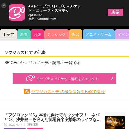
×
e＋(イープラス)アプリ - チケッ
ト・ニュース・スマチケ
表示
eplus inc.
無料 - Google Play
トップ
新着
音楽
クラシック
舞台
アニメ・ゲーム
イベン
ヤマジカズヒデ の記事
SPICEのヤマジカズヒデの記事の一覧です
イープラスでチケット情報をチェック！
ヤマジカズヒデ の最新情報をRSSで購読
『フジロック '26』本番に向けてキックオフ！ ネバ
ヤン、浅井健一を迎えた苗場音楽突撃隊のライブな…
2026.4.14 ｜ SPICER