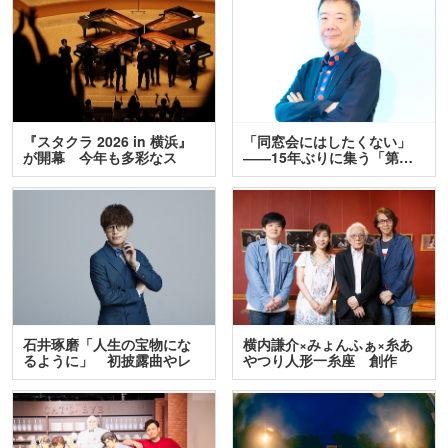
『スタクラ 2026 in 横浜』
「同窓会にはしたくない」
が開幕 今年も多彩なス
――15年ぶりに集う「第…
テ…
石井琢磨「人生の宝物にな
横内謙介×みょんふぁ×糸あ
るように」 初披露曲やレ
やつり人形一糸座 創作
ア…
人…