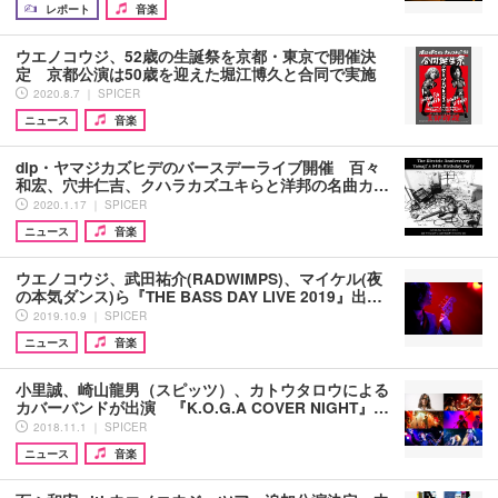
レポート
音楽
ウエノコウジ、52歳の生誕祭を京都・東京で開催決
定 京都公演は50歳を迎えた堀江博久と合同で実施
2020.8.7 ｜ SPICER
ニュース
音楽
dip・ヤマジカズヒデのバースデーライブ開催 百々
和宏、穴井仁吉、クハラカズユキらと洋邦の名曲カ…
2020.1.17 ｜ SPICER
ニュース
音楽
ウエノコウジ、武田祐介(RADWIMPS)、マイケル(夜
の本気ダンス)ら『THE BASS DAY LIVE 2019』出…
2019.10.9 ｜ SPICER
ニュース
音楽
小里誠、崎山龍男（スピッツ）、カトウタロウによる
カバーバンドが出演 『K.O.G.A COVER NIGHT』…
2018.11.1 ｜ SPICER
ニュース
音楽