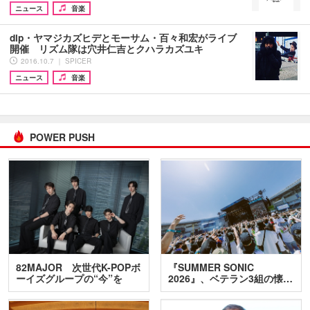
ニュース
音楽
dip・ヤマジカズヒデとモーサム・百々和宏がライブ
開催 リズム隊は穴井仁吉とクハラカズユキ
2016.10.7 ｜ SPICER
ニュース
音楽
POWER PUSH
82MAJOR 次世代K-POPボ
『SUMMER SONIC
ーイズグループの“今”を
2026』、ベテラン3組の懐…
訊…