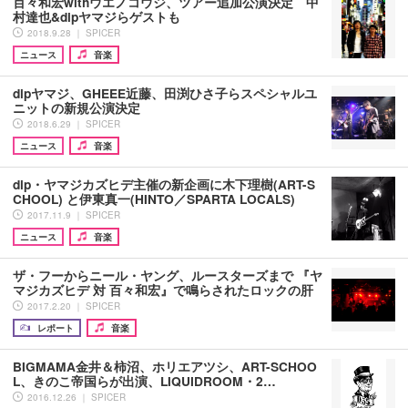
百々和宏withウエノコウジ、ツアー追加公演決定 中
村達也&dipヤマジらゲストも
2018.9.28 ｜ SPICER
ニュース
音楽
dipヤマジ、GHEEE近藤、田渕ひさ子らスペシャルユ
ニットの新規公演決定
2018.6.29 ｜ SPICER
ニュース
音楽
dip・ヤマジカズヒデ主催の新企画に木下理樹(ART-S
CHOOL) と伊東真一(HINTO／SPARTA LOCALS)
2017.11.9 ｜ SPICER
ニュース
音楽
ザ・フーからニール・ヤング、ルースターズまで 『ヤ
マジカズヒデ 対 百々和宏』で鳴らされたロックの肝
2017.2.20 ｜ SPICER
レポート
音楽
BIGMAMA金井＆柿沼、ホリエアツシ、ART-SCHOO
L、きのこ帝国らが出演、LIQUIDROOM・2…
2016.12.26 ｜ SPICER