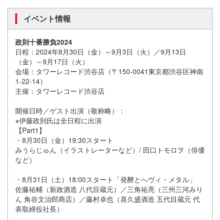
イベント情報
政則十番勝負2024
日程：2024年8月30日（金）～9月3日（火）／9月13日
（金）～9月17日（火）
会場：タワーレコード渋谷店（〒150-0041東京都渋谷区神南
1-22-14）
主催：タワーレコード渋谷店
開催日時／ゲスト出演（敬称略）：
※伊藤政則氏は全日程に出演
【Part1】
・8月30日（金）19:30スタート
みうらじゅん（イラストレーターなど）/ 田口トモロヲ（俳優
など）
・8月31日（土）18:00スタート「発酵とへヴィ・メタル」
佐藤祐輔（新政酒造 八代目蔵元）／三角祐亮（三州三河みり
ん 角谷文治郎商店）／藤村卓也（喜久盛酒造 五代目蔵元 代
表取締役社長）