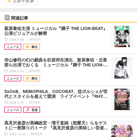
上原子友康
関連記事
新原泰佑主演 ミュージカル『獅子 THE LION-BEAT』
公演ビジュアルが解禁
2026.5.28 ｜ SPICER
ニュース
舞台
寺山修司の幻の戯曲を杉原邦生演出、新原泰佑・北香
那ら出演でおくる ミュージカル『獅子 THE LION-…
2026.4.30 ｜ SPICER
ニュース
舞台
SxOxB、NEMOPHILA、COCOBAT、掟ポルシェが世
代とスタイルを超えて競演 ライブイベント『RHY…
2026.3.25 ｜ SPICER
ニュース
音楽
高見沢俊彦が髙嶋政宏・増子直純（怒髪天）らをゲス
トに一夜限りのトーク 『高見沢俊彦の美味しい音楽…
2025.12.22 ｜ SPICER