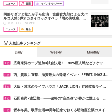
ニュース
音楽
イベント/レジャー
阿部サダヲと松たか子ら出演 宮藤官九郎による大パ
ルコ人第5弾オカタイロックオペラ『雨の傍聴席、…
2025.12.21 ｜ SPICER
ニュース
舞台
人気記事ランキング
Daily
Weekly
Monthly
広島東洋カープ追加3試合決定！ 9/25巨人戦などチケッ…
1
位
西川貴教に直撃、滋賀最大の音楽イベント『FEST. INAZU…
2
位
大阪・茨木のライブハウス「JACK LION」存続支援ライ…
3
位
石田泰尚×渡辺雄一――破格の“音楽魂”が静かに燃える …
4
位
坂本冬美、歌手生活40周年記念でおくる明治座公演のメイ…
5
位