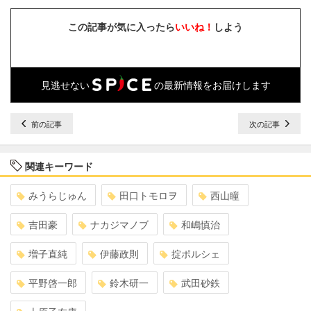
この記事が気に入ったら
いいね！
しよう
見逃せない
の最新情報をお届けします
前の記事
次の記事
関連キーワード
みうらじゅん
田口トモロヲ
西山瞳
吉田豪
ナカジマノブ
和嶋慎治
増子直純
伊藤政則
掟ポルシェ
平野啓一郎
鈴木研一
武田砂鉄