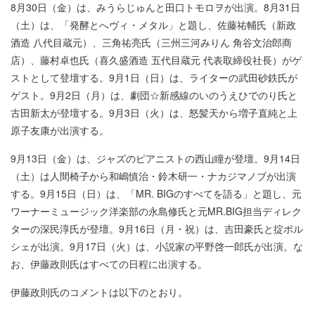
8月30日（金）は、みうらじゅんと田口トモロヲが出演。8月31日
（土）は、「発酵とへヴィ・メタル」と題し、佐藤祐輔氏（新政
酒造 八代目蔵元）、三角祐亮氏（三州三河みりん 角谷文治郎商
店）、藤村卓也氏（喜久盛酒造 五代目蔵元 代表取締役社長）がゲ
ストとして登壇する。9月1日（日）は、ライターの武田砂鉄氏が
ゲスト。9月2日（月）は、劇団☆新感線のいのうえひでのり氏と
古田新太が登壇する。9月3日（火）は、怒髪天から増子直純と上
原子友康が出演する。
9月13日（金）は、ジャズのピアニストの西山瞳が登壇。9月14日
（土）は人間椅子から和嶋慎治・鈴木研一・ナカジマノブが出演
する。9月15日（日）は、「MR. BIGのすべてを語る」と題し、元
ワーナーミュージック洋楽部の永島修氏と元MR.BIG担当ディレク
ターの深民淳氏が登壇。9月16日（月・祝）は、吉田豪氏と掟ポル
シェが出演。9月17日（火）は、小説家の平野啓一郎氏が出演。な
お、伊藤政則氏はすべての日程に出演する。
伊藤政則氏のコメントは以下のとおり。