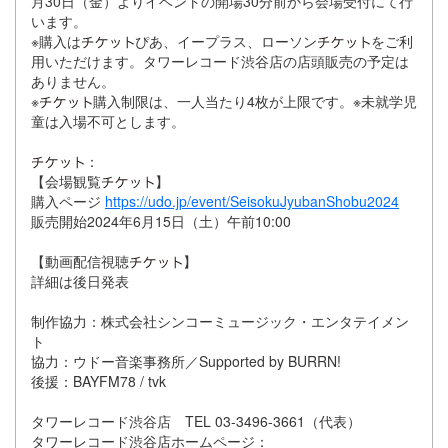
月30日（金）よりイベントの開場30分前から会場受付にて行
います。
※購入は
ぴあ、イープラス、ローソン
をご利
用いただけます。タワーレコード渋谷店の店頭販売の予定は
ありません。
※
購入制限は、一人当たり4枚が上限です。※未就学児
童は入場不可とします。
：
【会場観覧
】
購入ページ
https://udo.jp/event/SeisokuJyubanShobu2024
販売開始2024年6月15日（土）午前10:00
【動画配信視聴
】
詳細は後日発表
制作協力：株式会社シンコーミュージック・エンタテイメン
ト
協力：ウドー音楽事務所／Supported by BURRN!
後援：BAYFM78 / tvk
タワーレコード渋谷店 TEL 03-3496-3661（代表）
タワーレコード渋谷店ホームページ：