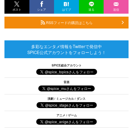
ポスト
シェア
はてブ
送る
送信
RSSフィードの購読はこちら
多彩なエンタメ情報をTwitterで発信中
SPICE公式アカウントをフォローしよう！
SPICE総合アカウント
音楽
演劇 / ミュージカル / ダンス
アニメ / ゲーム