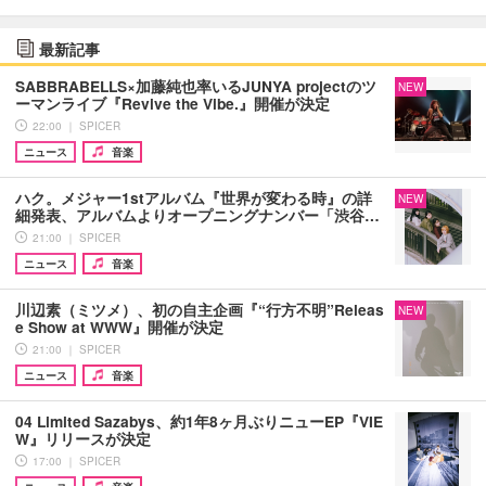
最新記事
SABBRABELLS×加藤純也率いるJUNYA projectのツ
NEW
ーマンライブ『Revive the Vibe.』開催が決定
22:00 ｜ SPICER
ニュース
音楽
ハク。メジャー1stアルバム『世界が変わる時』の詳
NEW
細発表、アルバムよりオープニングナンバー「渋谷…
21:00 ｜ SPICER
ニュース
音楽
川辺素（ミツメ）、初の自主企画『“行方不明”Releas
NEW
e Show at WWW』開催が決定
21:00 ｜ SPICER
ニュース
音楽
04 Limited Sazabys、約1年8ヶ月ぶりニューEP『VIE
W』リリースが決定
17:00 ｜ SPICER