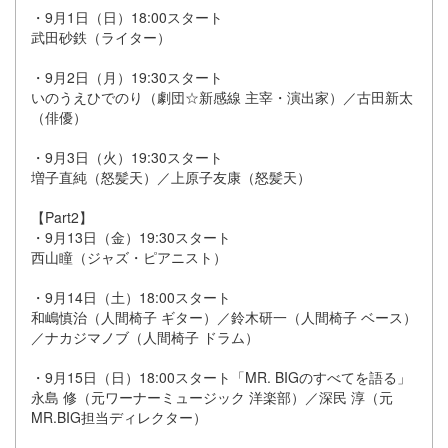
・9月1日（日）18:00スタート
武田砂鉄（ライター）
・9月2日（月）19:30スタート
いのうえひでのり（劇団☆新感線 主宰・演出家）／古田新太
（俳優）
・9月3日（火）19:30スタート
増子直純（怒髪天）／上原子友康（怒髪天）
【Part2】
・9月13日（金）19:30スタート
西山瞳（ジャズ・ピアニスト）
・9月14日（土）18:00スタート
和嶋慎治（人間椅子 ギター）／鈴木研一（人間椅子 ベース）
／ナカジマノブ（人間椅子 ドラム）
・9月15日（日）18:00スタート「MR. BIGのすべてを語る」
永島 修（元ワーナーミュージック 洋楽部）／深民 淳（元
MR.BIG担当ディレクター）