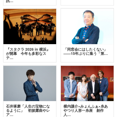
訊…
『スタクラ 2026 in 横浜』
「同窓会にはしたくない」
が開幕 今年も多彩なス
――15年ぶりに集う「第…
テ…
石井琢磨「人生の宝物にな
横内謙介×みょんふぁ×糸あ
るように」 初披露曲やレ
やつり人形一糸座 創作
ア…
人…