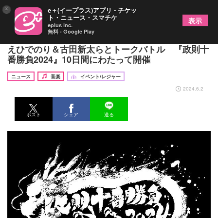
×
e＋(イープラス)アプリ - チケッ
ト・ニュース・スマチケ
表示
eplus inc.
無料 - Google Play
伊藤政則氏がみうらじゅん＆田口トモロヲ、いのう
えひでのり＆古田新太らとトークバトル 『政則十
番勝負2024』10日間にわたって開催
ニュース
音楽
イベント/レジャー
2024.6.2
ポスト
シェア
送る