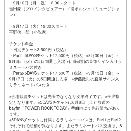
・9月16日（月・祝）18:00スタート
吉田豪（プロインタビュアー）／掟ポルシェ（ミュージシャ
ン）
・9月17日（火）19:30スタート
平野啓一郎（小説家）
料金：
・日別
3,500円（税込）
・Part1-5DAYS
17,500円（税込）※8月30日（金）～
9月3日（火）の5日間通し入場 ※伊藤政則の直筆サイン入りラ
ミネートパス付き
・Part2-5DAYS
17,500円（税込）※9月13日（金）～
9月17日（火）の5日間通し入場 ※伊藤政則の直筆サイン入
りラミネートパス付き
※会場観覧
は先着でなくなり次第終了です。※全席指
定となります。※5DAYS
は6月8日（土）放送の
bayfm「POWER ROCK TODAY」番組内にて先行販売があり
ます。
※5DAYS
に付属するラミネートパスは、Part1とPart2
それぞれで絵柄が異なります。またラミネートパス交換は、8