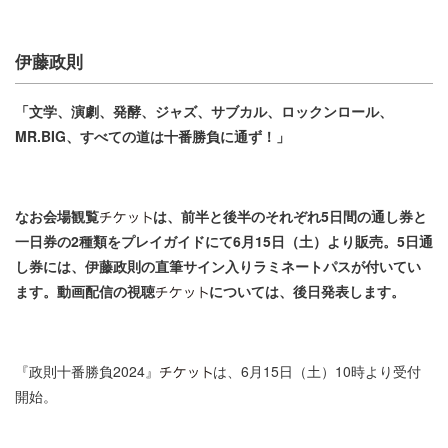
伊藤政則
「文学、演劇、発酵、ジャズ、サブカル、ロックンロール、
MR.BIG、すべての道は十番勝負に通ず！」
なお会場観覧
は、前半と後半のそれぞれ5日間の通し券と
一日券の2種類をプレイガイドにて6月15日（土）より販売。5日通
し券には、伊藤政則の直筆サイン入りラミネートパスが付いてい
ます。動画配信の視聴
については、後日発表します。
『政則十番勝負2024』
は、6月15日（土）10時より受付
開始。