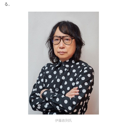
る。
伊藤政則氏