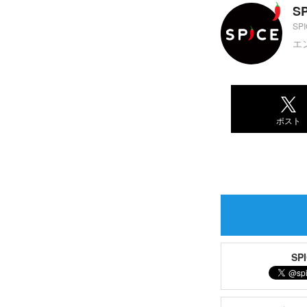
S
SP
エ
ポスト
S