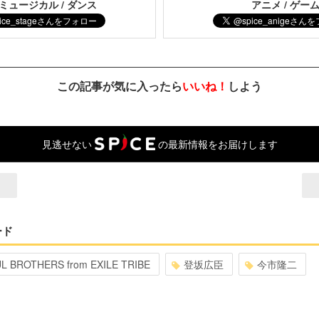
 ミュージカル / ダンス
アニメ / ゲー
この記事が気に入ったら
いいね！
しよう
見逃せない
の最新情報をお届けします
ード
 BROTHERS from EXILE TRIBE
登坂広臣
今市隆二