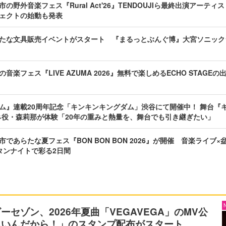
の野外音楽フェス『Rural Act'26』TENDOUJIら最終出演アーテ
ェクトの始動も発表
たな文具販売イベントがスタート 『まるっとぶんぐ博』大宮ソニック
音楽フェス『LIVE AZUMA 2026』無料で楽しめるECHO STAGE
ム』連載20周年記念「キンキンキングダム」渋谷にて開催中！ 舞台『キ
ネ役・森莉那が体験「20年の重みと熱量を、舞台でも引き継ぎたい」
であらたな夏フェス『BON BON BON 2026』が開催 音楽ライブ×
タンナイトで彩る2日間
ーセゾン、2026年夏曲「VEGAVEGA」のMV公
ちいんだから！」のスタンプ配布がスタート