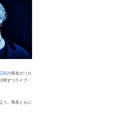
広臣
の両名のソロ
日間ずつライブ・
)に行なう。両名ともに