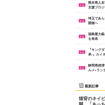
熊本県人吉市
1
位
支援プロジ
埼玉であら
2
位
開催へ
福島最大級の
3
位
を発表
『キングダ
4
位
承-』カイ
静岡県焼津市
5
位
ルメ×ラン
最新記事
猫背のネイビ
開 「あっ