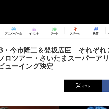
SB・今市隆二＆登坂広臣 それぞれ２
ソロツアー・さいたまスーパーア
ビューイング決定
ポスト