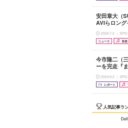
安田章大（SU
AVIらロン
2024.7.2 ｜ SPI
ニュース
音楽
今市隆二（三
ーを完走『また
2024.6.2 ｜ SPI
レポート
人気記事ラ
Dail