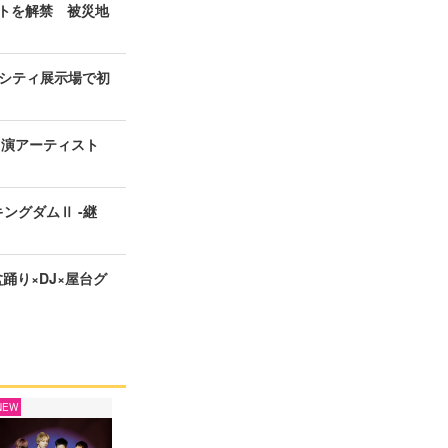
ィストを解禁 被災地
シティ展示場で初
の出演アーティスト
ングダムⅡ -継
盆踊り×DJ×屋台グ
NEW