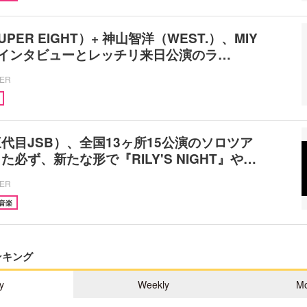
PER EIGHT）+ 神山智洋（WEST.）、MIY
グインタビューとレッチリ来日公演のラ…
CER
代目JSB）、全国13ヶ所15公演のソロツア
必ず、新たな形で『RILY'S NIGHT』や…
CER
音楽
ンキング
y
Weekly
Mo