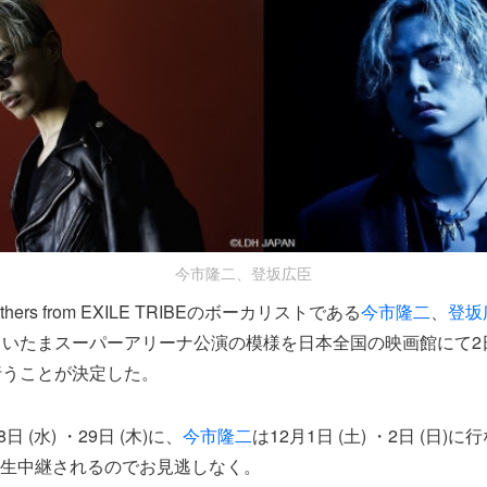
今市隆二、登坂広臣
rothers from EXILE TRIBEのボーカリストである
今市隆二
、
登坂
さいたまスーパーアリーナ公演の模様を日本全国の映画館にて2
行うことが決定した。
8日 (水) ・29日 (木)に、
今市隆二
は12月1日 (土) ・2日 (日
完全生中継されるのでお見逃しなく。