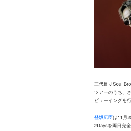
三代目 J Soul B
ツアーのうち、
ビューイングを
登坂広臣
は11月2
2Daysを両日