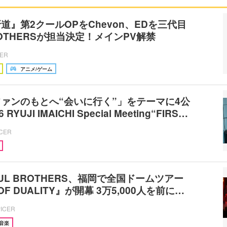
道』第2クールOPをChevon、EDを三代目
BROTHERSが担当決定！メインPV解禁
CER
アニメ/ゲーム
ァンのもとへ“会いに行く”」をテーマに4公
YUJI IMAICHI Special Meeting“FIRS…
ICER
OUL BROTHERS、福岡で全国ドームツアー
OF DUALITY』が開幕 3万5,000人を前に…
PICER
音楽