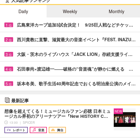
人気記事ランキング
Daily
Weekly
Monthly
広島東洋カープ追加3試合決定！ 9/25巨人戦などチケッ…
1
位
西川貴教に直撃、滋賀最大の音楽イベント『FEST. INAZU…
2
位
大阪・茨木のライブハウス「JACK LION」存続支援ライ…
3
位
石田泰尚×渡辺雄一――破格の“音楽魂”が静かに燃える …
4
位
坂本冬美、歌手生活40周年記念でおくる明治座公演のメイ…
5
位
最新記事
想像を超えてくる！ミュージカルファン必聴 日本ミュ
NEW
ージカル界初のアリーナツアー『New HISTORY C…
13:00 ｜ SPICER
レポート
音楽
舞台