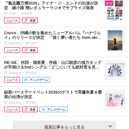
『氣志團万博2026』アイナ・ジ・エンドの出演が決
NEW
定 綾小路 翔レギュラーラジオでサプライズ発表
12:00 ｜ SPICER
ニュース
音楽
Cocco、沖縄の歌を集めたニューアルバム『ハナウム
イ』のリリースが決定 「強く儚い者たち from oki…
2026.8.8 ｜ SPICER
ニュース
音楽
RE-GE、作詞・畑亜貴、作曲・山口朗彦の強力タッグ
が手掛ける2ndシングル「どこにいても絶対君を見…
2026.8.8 ｜ SPICER
ニュース
アニメ/ゲーム
結那バースデーイベント2026のゲストで斉藤朱夏＆愛
美の出演が決定
2026.8.8 ｜ SPICER
ニュース
音楽
アニメ/ゲーム
最新記事をもっと見る