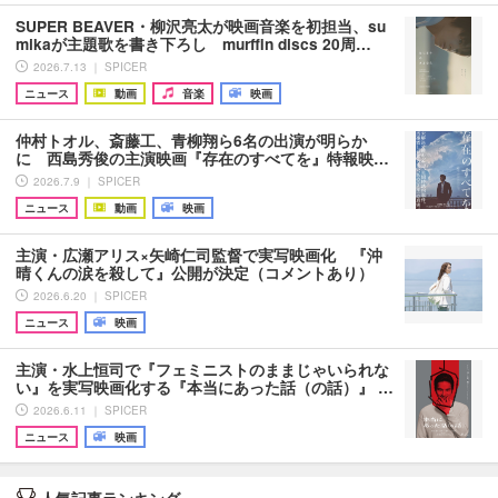
SUPER BEAVER・柳沢亮太が映画音楽を初担当、su
mikaが主題歌を書き下ろし murffin discs 20周…
2026.7.13 ｜ SPICER
ニュース
動画
音楽
映画
仲村トオル、斎藤工、青柳翔ら6名の出演が明らか
に 西島秀俊の主演映画『存在のすべてを』特報映…
2026.7.9 ｜ SPICER
ニュース
動画
映画
主演・広瀬アリス×矢崎仁司監督で実写映画化 『沖
晴くんの涙を殺して』公開が決定（コメントあり）
2026.6.20 ｜ SPICER
ニュース
映画
主演・水上恒司で『フェミニストのままじゃいられな
い』を実写映画化する『本当にあった話（の話）』 …
2026.6.11 ｜ SPICER
ニュース
映画