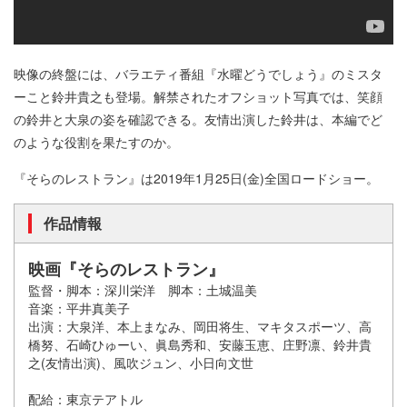
映像の終盤には、バラエティ番組『水曜どうでしょう』のミスタ
ーこと鈴井貴之も登場。解禁されたオフショット写真では、笑顔
の鈴井と大泉の姿を確認できる。友情出演した鈴井は、本編でど
のような役割を果たすのか。
『そらのレストラン』は2019年1月25日(金)全国ロードショー。
作品情報
映画『そらのレストラン』
監督・脚本：深川栄洋 脚本：土城温美
音楽：平井真美子
出演：大泉洋、本上まなみ、岡田将生、マキタスポーツ、高
橋努、石崎ひゅーい、眞島秀和、安藤玉恵、庄野凛、鈴井貴
之(友情出演)、風吹ジュン、小日向文世
配給：東京テアトル