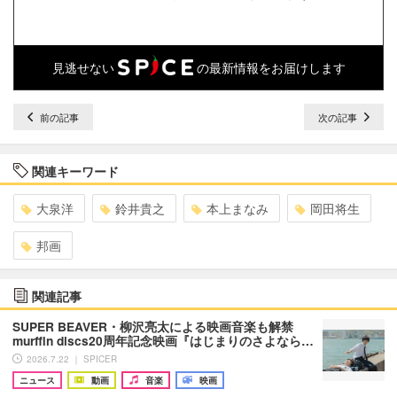
見逃せない
の最新情報をお届けします
前の記事
次の記事
関連キーワード
大泉洋
鈴井貴之
本上まなみ
岡田将生
邦画
関連記事
SUPER BEAVER・柳沢亮太による映画音楽も解禁
murffin discs20周年記念映画『はじまりのさよなら…
2026.7.22 ｜ SPICER
ニュース
動画
音楽
映画