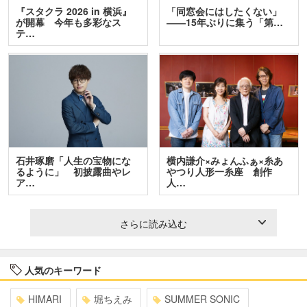
『スタクラ 2026 in 横浜』
「同窓会にはしたくない」
が開幕 今年も多彩なス
――15年ぶりに集う「第…
テ…
石井琢磨「人生の宝物にな
横内謙介×みょんふぁ×糸あ
るように」 初披露曲やレ
やつり人形一糸座 創作
ア…
人…
さらに読み込む
人気のキーワード
HIMARI
堀ちえみ
SUMMER SONIC