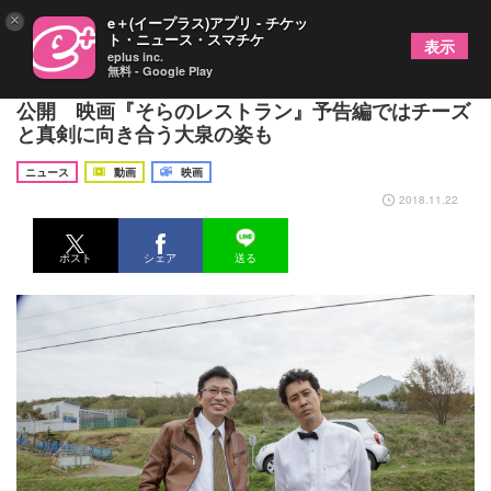
×
e＋(イープラス)アプリ - チケッ
ト・ニュース・スマチケ
表示
eplus inc.
無料 - Google Play
大泉洋と“ミスター”鈴井貴之の撮影オフショットを
公開 映画『そらのレストラン』予告編ではチーズ
と真剣に向き合う大泉の姿も
ニュース
動画
映画
2018.11.22
ポスト
シェア
送る