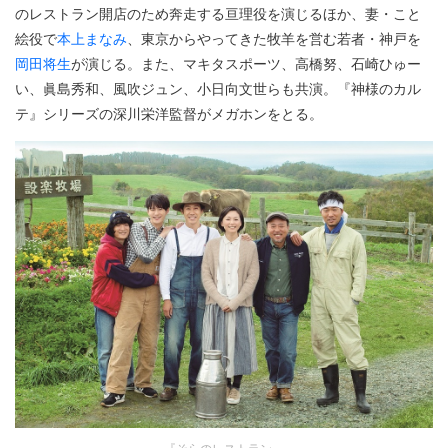
のレストラン開店のため奔走する亘理役を演じるほか、妻・こと
絵役で
本上まなみ
、東京からやってきた牧羊を営む若者・神戸を
岡田将生
が演じる。また、マキタスポーツ、高橋努、石崎ひゅー
い、眞島秀和、風吹ジュン、小日向文世らも共演。『神様のカル
テ』シリーズの深川栄洋監督がメガホンをとる。
『そらのレストラン』