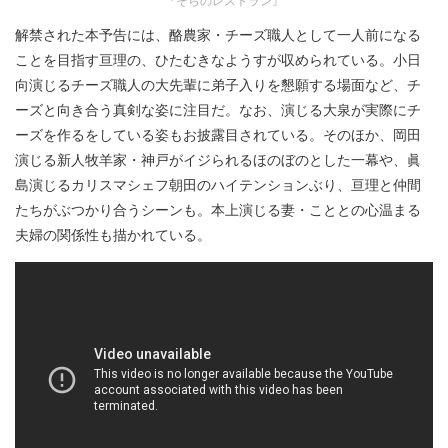
解禁された本予告には、酪農家・チーズ職人として一人前になる
ことを目指す亘理の、ひたむきなようすが収められている。小日
向演じるチーズ職人の大先輩に弟子入りを懇願する場面など、チ
ーズと向き合う真剣な姿に注目だ。なお、演じる大泉が実際にチ
ーズを作るをしている姿もお披露目されている。そのほか、岡田
演じる新人牧羊家・神戸がイジられるほのぼのとした一幕や、眞
島演じるカリスマシェフ朝田のハイテンションぶり、亘理と仲間
たちがぶつかり合うシーンも。本上演じる妻・こととの心温まる
夫婦の関係性も描かれている。