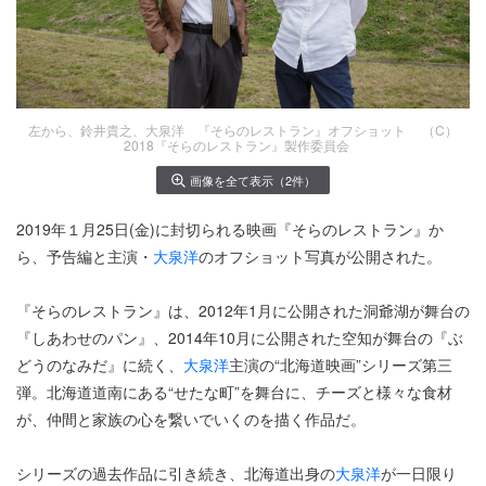
左から、鈴井貴之、大泉洋 『そらのレストラン』オフショット （C）
2018『そらのレストラン』製作委員会
画像を全て表示（2件）
2019年１月25日(金)に封切られる映画『そらのレストラン』か
ら、予告編と主演・
大泉洋
のオフショット写真が公開された。
『そらのレストラン』は、2012年1月に公開された洞爺湖が舞台の
『しあわせのパン』、2014年10月に公開された空知が舞台の『ぶ
どうのなみだ』に続く、
大泉洋
主演の“北海道映画”シリーズ第三
弾。北海道道南にある“せたな町”を舞台に、チーズと様々な食材
が、仲間と家族の心を繋いでいくのを描く作品だ。
シリーズの過去作品に引き続き、北海道出身の
大泉洋
が一日限り