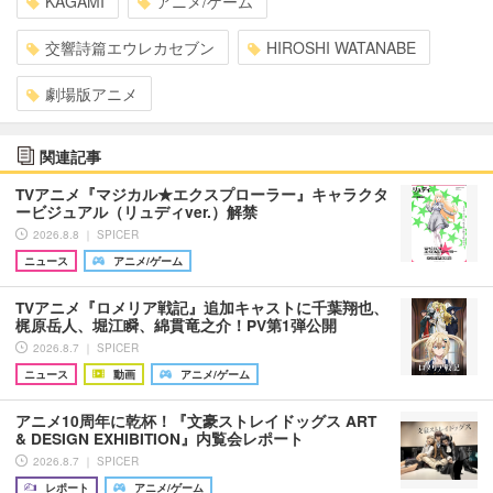
KAGAMI
アニメ/ゲーム
交響詩篇エウレカセブン
HIROSHI WATANABE
劇場版アニメ
関連記事
TVアニメ『マジカル★エクスプローラー』キャラクタ
ービジュアル（リュディver.）解禁
2026.8.8 ｜ SPICER
ニュース
アニメ/ゲーム
TVアニメ『ロメリア戦記』追加キャストに千葉翔也、
梶原岳人、堀江瞬、綿貫竜之介！PV第1弾公開
2026.8.7 ｜ SPICER
ニュース
動画
アニメ/ゲーム
アニメ10周年に乾杯！『文豪ストレイドッグス ART
& DESIGN EXHIBITION』内覧会レポート
2026.8.7 ｜ SPICER
レポート
アニメ/ゲーム