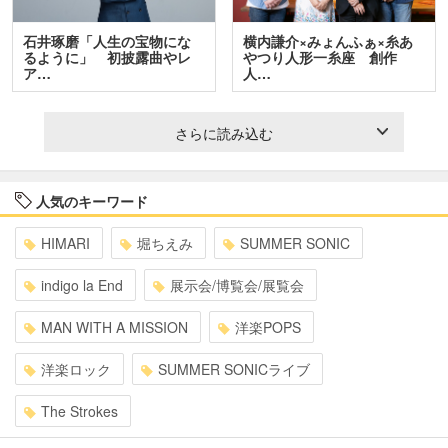
石井琢磨「人生の宝物にな
横内謙介×みょんふぁ×糸あ
るように」 初披露曲やレ
やつり人形一糸座 創作
ア…
人…
さらに読み込む
人気のキーワード
HIMARI
堀ちえみ
SUMMER SONIC
indigo la End
展示会/博覧会/展覧会
MAN WITH A MISSION
洋楽POPS
洋楽ロック
SUMMER SONICライブ
The Strokes