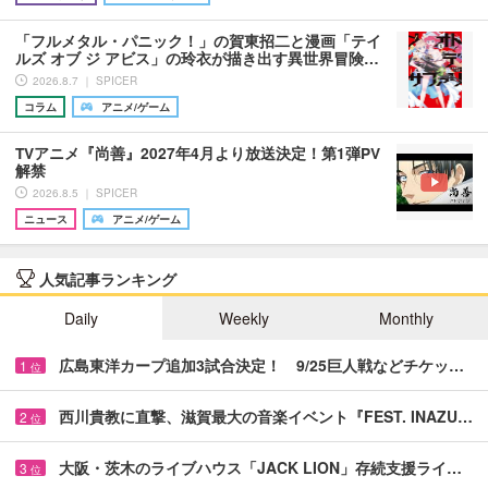
「フルメタル・パニック！」の賀東招二と漫画「テイ
ルズ オブ ジ アビス」の玲衣が描き出す異世界冒険…
2026.8.7 ｜ SPICER
コラム
アニメ/ゲーム
TVアニメ『尚善』2027年4月より放送決定！第1弾PV
解禁
2026.8.5 ｜ SPICER
ニュース
アニメ/ゲーム
人気記事ランキング
Daily
Weekly
Monthly
広島東洋カープ追加3試合決定！ 9/25巨人戦などチケッ…
1
位
西川貴教に直撃、滋賀最大の音楽イベント『FEST. INAZU…
2
位
大阪・茨木のライブハウス「JACK LION」存続支援ライ…
3
位