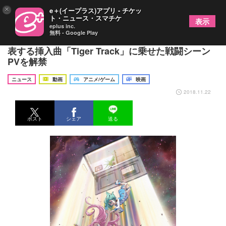
×
e＋(イープラス)アプリ - チケッ
ト・ニュース・スマチケ
表示
eplus inc.
無料 - Google Play
劇場版でも使用が話題の「エウレカ」シリーズを代
表する挿入曲「Tiger Track」に乗せた戦闘シーン
PVを解禁
ニュース
動画
アニメ/ゲーム
映画
2018.11.22
ポスト
シェア
送る