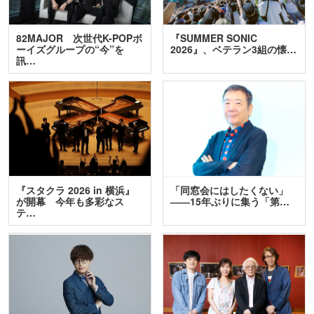
82MAJOR 次世代K-POPボ
『SUMMER SONIC
ーイズグループの“今”を
2026』、ベテラン3組の懐…
訊…
『スタクラ 2026 in 横浜』
「同窓会にはしたくない」
が開幕 今年も多彩なス
――15年ぶりに集う「第…
テ…