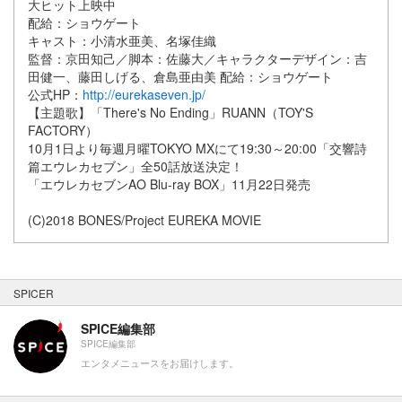
大ヒット上映中
配給：ショウゲート
キャスト：小清水亜美、名塚佳織
監督：京田知己／脚本：佐藤大／キャラクターデザイン：吉
田健一、藤田しげる、倉島亜由美 配給：ショウゲート
公式HP：
http://eurekaseven.jp/
【主題歌】「There's No Ending」RUANN（TOY'S
FACTORY）
10月1日より毎週月曜TOKYO MXにて19:30～20:00「交響詩
篇エウレカセブン」全50話放送決定！
「エウレカセブンAO Blu-ray BOX」11月22日発売
(C)2018 BONES/Project EUREKA MOVIE
SPICER
SPICE編集部
SPICE編集部
エンタメニュースをお届けします。