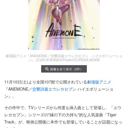
劇場版アニメ『ANEMONE／交響詩篇エウレカセブン ハイエボリューショ
ン』 (C)2018 BONES/Project EUREKA MOVIE
画像を全て表示（2件）
11月10日(土)より全国107館で公開されている
劇場版アニメ
『ANEMONE／
交響詩篇エウレカセブン
ハイエボリューショ
ン』。
その作中で、TVシリーズから何度も挿入曲として登場し、「エウ
レカセブン」シリーズの"縁の下の力持ち"的な人気楽曲「Tiger
Track」が、映画公開後に本作でも登場していることが話題になっ