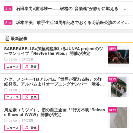
石田泰尚×渡辺雄一――破格の“音楽魂”が静かに燃える …
4
位
坂本冬美、歌手生活40周年記念でおくる明治座公演のメイ…
5
位
最新記事
SABBRABELLS×加藤純也率いるJUNYA projectのツ
NEW
ーマンライブ『Revive the Vibe.』開催が決定
22:00 ｜ SPICER
ニュース
音楽
ハク。メジャー1stアルバム『世界が変わる時』の詳
NEW
細発表、アルバムよりオープニングナンバー「渋谷…
21:00 ｜ SPICER
ニュース
音楽
川辺素（ミツメ）、初の自主企画『“行方不明”Releas
NEW
e Show at WWW』開催が決定
21:00 ｜ SPICER
ニュース
音楽