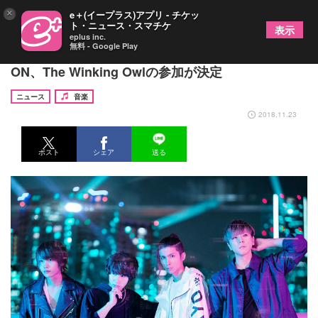
×
e＋(イープラス)アプリ - チケッ
ト・ニュース・スマチケ
表示
eplus inc.
無料 - Google Play
THE SIXTH LIE 国内初ツアーのゲストにBACK-
ON、The Winking Owlの参加が決定
ニュース
音楽
2018.11.23
ポスト
シェア
送る