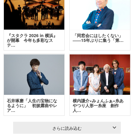
『スタクラ 2026 in 横浜』
「同窓会にはしたくない」
が開幕 今年も多彩なス
――15年ぶりに集う「第…
テ…
石井琢磨「人生の宝物にな
横内謙介×みょんふぁ×糸あ
るように」 初披露曲やレ
やつり人形一糸座 創作
ア…
人…
さらに読み込む