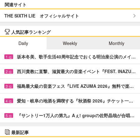
関連サイト
THE SIXTH LIE オフィシャルサイト
人気記事ランキング
Daily
Weekly
Monthly
坂本冬美、歌手生活40周年記念でおくる明治座公演のメイ…
1
位
西川貴教に直撃、滋賀最大の音楽イベント『FEST. INAZU…
2
位
福島最大級の音楽フェス『LIVE AZUMA 2026』無料で楽…
3
位
愛知・岐阜の地酒を満喫する『秋酒祭 2026』チケット一…
4
位
『サントリー1万人の第九』Aぇ! groupの佐野晶哉が合唱…
5
位
最新記事