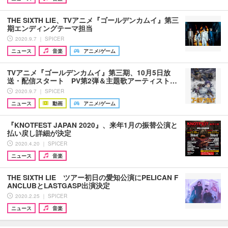
THE SIXTH LIE、TVアニメ『ゴールデンカムイ』第三
期エンディングテーマ担当
2020.9.7 ｜ SPICER
ニュース
音楽
アニメ/ゲーム
TVアニメ『ゴールデンカムイ』第三期、10月5日放
送・配信スタート PV第2弾＆主題歌アーティスト…
2020.9.7 ｜ SPICER
ニュース
動画
アニメ/ゲーム
『KNOTFEST JAPAN 2020』、来年1月の振替公演と
払い戻し詳細が決定
2020.4.20 ｜ SPICER
ニュース
音楽
THE SIXTH LIE ツアー初日の愛知公演にPELICAN F
ANCLUBとLASTGASP出演決定
2020.2.25 ｜ SPICER
ニュース
音楽