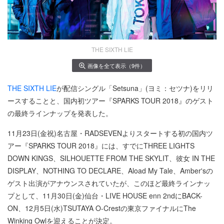
THE SIXTH LIE
画像を全て表示（9件）
THE SIXTH LIE
が配信シングル「Setsuna」(ヨミ：セツナ)をリリ
ースすることと、国内初ツアー『SPARKS TOUR 2018』のゲスト
の最終ラインナップを発表した。
11月23日(金祝)名古屋・RADSEVENよりスタートする初の国内ツ
アー『SPARKS TOUR 2018』には、すでにTHREE LIGHTS
DOWN KINGS、SILHOUETTE FROM THE SKYLIT、彼女 IN THE
DISPLAY、NOTHING TO DECLARE、Aload My Tale、Amber'sの
ゲスト出演がアナウンスされていたが、このほど最終ラインナッ
プとして、11月30日(金)仙台・LIVE HOUSE enn 2ndにBACK-
ON、12月5日(水)TSUTAYA O-Crestの東京ファイナルにThe
Winking Owlを迎えることが決定。