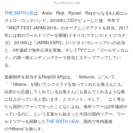
The Winking Owl
THE SIXTH LIE
は、Arata、Reiji、Ryusei、Rayからなる4人組エレ
クトロ・ロックバンド。2016年にCDデビューした後、半年で
『KNOT FEST JAPAN 2016』のオープニングアクトを担当、2017
年には初のワールドツアーを開催(イギリス/フランス/ドイツ/カナ
ダ)、2018年は『JAPAN EXPO』(パリ/タイ/マレーシア)への出演
と、2年連続で海外公演を実施。そしてTVアニメ『ゴールデンカム
イ』の第一期エンディングテーマ担当とステップアップしてい
る。
楽曲制作を担当するReiji(Gt &Pg)は、「Setsuna」について、
「「Hibana」を聴いてシクスライを知ってくれたお客さんにも、
以前から応援してくれているお客さんにも喜んでくれるような曲
に仕上がっていると思います」とコメント。そして、「よく考え
たら国内ツアーってやったことないよね。海外ツアーは2年連続や
っているのに」という言葉から始まった今回の国内ツアー。ワー
ルドツアーを経験した
THE SIXTH LIE
が、国内で年内最後
の“Hibana”を散らす。