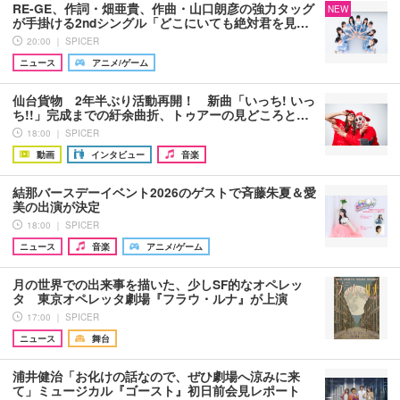
RE-GE、作詞・畑亜貴、作曲・山口朗彦の強力タッグ
NEW
が手掛ける2ndシングル「どこにいても絶対君を見…
20:00 ｜ SPICER
ニュース
アニメ/ゲーム
仙台貨物 2年半ぶり活動再開！ 新曲「いっち! いっ
ち!!」完成までの紆余曲折、トゥアーの見どころと…
18:00 ｜ SPICER
動画
インタビュー
音楽
結那バースデーイベント2026のゲストで斉藤朱夏＆愛
美の出演が決定
18:00 ｜ SPICER
ニュース
音楽
アニメ/ゲーム
月の世界での出来事を描いた、少しSF的なオペレッ
タ 東京オペレッタ劇場『フラウ・ルナ』が上演
17:00 ｜ SPICER
ニュース
舞台
浦井健治「お化けの話なので、ぜひ劇場へ涼みに来
て」ミュージカル『ゴースト』初日前会見レポート