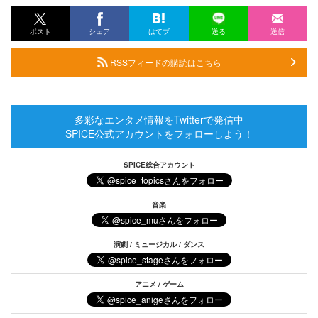
ポスト
シェア
はてブ
送る
送信
RSSフィードの購読はこちら
多彩なエンタメ情報をTwitterで発信中
SPICE公式アカウントをフォローしよう！
SPICE総合アカウント
音楽
演劇 / ミュージカル / ダンス
アニメ / ゲーム