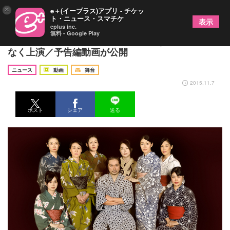
×
e＋(イープラス)アプリ - チケッ
ト・ニュース・スマチケ
表示
eplus inc.
無料 - Google Play
青年座の【財産演目】舞台「からゆきさん」がまも
なく上演／予告編動画が公開
ニュース
動画
舞台
2015.11.7
ポスト
シェア
送る