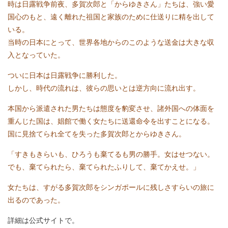
時は日露戦争前夜、多賀次郎と「からゆきさん」たちは、強い愛
国心のもと、遠く離れた祖国と家族のために仕送りに精を出して
いる。
当時の日本にとって、世界各地からのこのような送金は大きな収
入となっていた。
ついに日本は日露戦争に勝利した。
しかし、時代の流れは、彼らの思いとは逆方向に流れ出す。
本国から派遣された男たちは態度を豹変させ、諸外国への体面を
重んじた国は、娼館で働く女たちに送還命令を出すことになる。
国に見捨てられ全てを失った多賀次郎とからゆきさん。
「すきもきらいも、ひろうも棄てるも男の勝手。女はせつない。
でも、棄てられたら、棄てられたふりして、棄てかえせ。」
女たちは、すがる多賀次郎をシンガポールに残しさすらいの旅に
出るのであった。
詳細は公式サイトで。