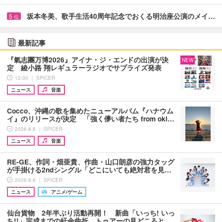
坂本冬美、歌手生活40周年記念でおくる明治座公演のメイ…
5
位
最新記事
『氣志團万博2026』アイナ・ジ・エンドの出演が決
NEW
定 綾小路 翔レギュラーラジオでサプライズ発表
12:00 ｜ SPICER
ニュース
音楽
Cocco、沖縄の歌を集めたニューアルバム『ハナウム
イ』のリリースが決定 「強く儚い者たち from oki…
2026.8.8 ｜ SPICER
ニュース
音楽
RE-GE、作詞・畑亜貴、作曲・山口朗彦の強力タッグ
が手掛ける2ndシングル「どこにいても絶対君を見…
2026.8.8 ｜ SPICER
ニュース
アニメ/ゲーム
仙台貨物 2年半ぶり活動再開！ 新曲「いっち! いっ
ち!!」完成までの紆余曲折、トゥアーの見どころと…