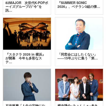
82MAJOR 次世代K-POPボ
『SUMMER SONIC
ーイズグループの“今”を
2026』、ベテラン3組の懐…
訊…
『スタクラ 2026 in 横浜』
「同窓会にはしたくない」
が開幕 今年も多彩なス
――15年ぶりに集う「第…
テ…
石井琢磨「人生の宝物にな
横内謙介×みょんふぁ×糸あ