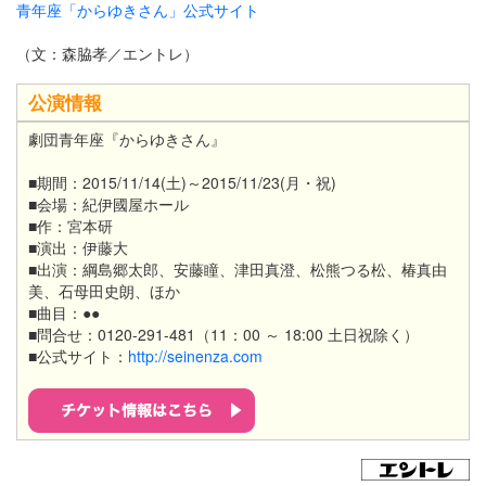
青年座「からゆきさん」公式サイト
（文：森脇孝／エントレ）
公演情報
劇団青年座『からゆきさん』
■期間：2015/11/14(土)～2015/11/23(月・祝)
■会場：紀伊國屋ホール
■作：宮本研
■演出：
伊藤大
■出演：綱島郷太郎、安藤瞳、津田真澄、松熊つる松、椿真由
美、石母田史朗、ほか
■曲目：●●
■問合せ：0120-291-481（11：00 ～ 18:00 土日祝除く）
■公式サイト：
http://seinenza.com