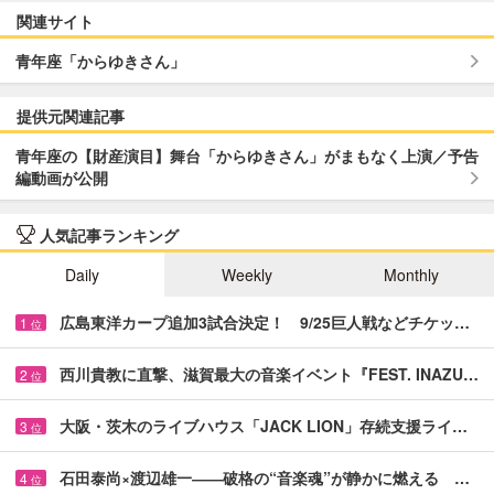
関連サイト
青年座「からゆきさん」
提供元関連記事
青年座の【財産演目】舞台「からゆきさん」がまもなく上演／予告
編動画が公開
人気記事ランキング
Daily
Weekly
Monthly
広島東洋カープ追加3試合決定！ 9/25巨人戦などチケッ…
1
位
西川貴教に直撃、滋賀最大の音楽イベント『FEST. INAZU…
2
位
大阪・茨木のライブハウス「JACK LION」存続支援ライ…
3
位
石田泰尚×渡辺雄一――破格の“音楽魂”が静かに燃える …
4
位