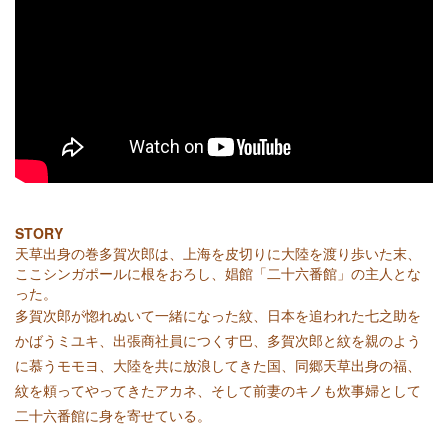
STORY
天草出身の巻多賀次郎は、上海を皮切りに大陸を渡り歩いた末、
ここシンガポールに根をおろし、娼館「二十六番館」の主人とな
った。
多賀次郎が惚れぬいて一緒になった紋、日本を追われた七之助を
かばうミユキ、出張商社員につくす巴、多賀次郎と紋を親のよう
に慕うモモヨ、大陸を共に放浪してきた国、同郷天草出身の福、
紋を頼ってやってきたアカネ、そして前妻のキノも炊事婦として
二十六番館に身を寄せている。