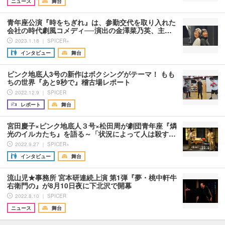
ニュース
舞台
青年座公演『時をちぎれ』は、参勤交代を取り入れた
会社の時代劇風コメディ──演出の金澤菜乃英、主…
2023.1.18 ｜ SPICER+
インタビュー
舞台
ピンク地底人3号の新作はボクシングがテーマ！ もも
ちの世界『あと9秒で』稽古場レポート
2022.12.9 ｜ SPICER
レポート
舞台
宮田慶子×ピンク地底人３号×松田周が劇団青年座『燐
光のイルカたち』を語る～「状況によって人は殺す…
2022.9.27 ｜ SPICER+
インタビュー
舞台
流山児★事務所 宮本研連続上演 第1弾『夢・桃中軒牛
右衛門の』が8月10日夜に下北沢で開幕
2022.8.10 ｜ SPICER
ニュース
舞台