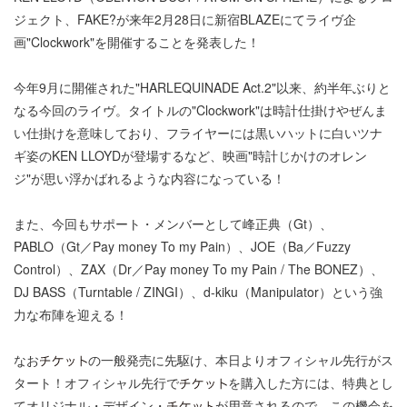
ジェクト、FAKE?が来年2月28日に新宿BLAZEにてライヴ企
画"Clockwork"を開催することを発表した！
今年9月に開催された"HARLEQUINADE Act.2"以来、約半年ぶりと
なる今回のライヴ。タイトルの"Clockwork"は時計仕掛けやぜんま
い仕掛けを意味しており、フライヤーには黒いハットに白いツナ
ギ姿のKEN LLOYDが登場するなど、映画"時計じかけのオレン
ジ"が思い浮かばれるような内容になっている！
また、今回もサポート・メンバーとして峰正典（Gt）、
PABLO（Gt／Pay money To my Pain）、JOE（Ba／Fuzzy
Control）、ZAX（Dr／Pay money To my Pain / The BONEZ）、
DJ BASS（Turntable / ZINGI）、d-kiku（Manipulator）という強
力な布陣を迎える！
なお
の一般発売に先駆け、本日よりオフィシャル先行がス
タート！オフィシャル先行で
を購入した方には、特典とし
てオリジナル・デザイン・
が用意されるので、この機会を