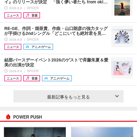
イ』のリリースが決定 「強く儚い者たち from oki…
2026.8.8 ｜ SPICER
ニュース
音楽
RE-GE、作詞・畑亜貴、作曲・山口朗彦の強力タッグ
が手掛ける2ndシングル「どこにいても絶対君を見…
2026.8.8 ｜ SPICER
ニュース
アニメ/ゲーム
結那バースデーイベント2026のゲストで斉藤朱夏＆愛
美の出演が決定
2026.8.8 ｜ SPICER
ニュース
音楽
アニメ/ゲーム
最新記事をもっと見る
POWER PUSH