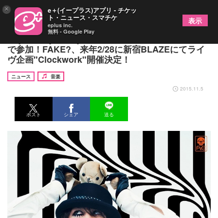
×
e＋(イープラス)アプリ - チケッ
ト・ニュース・スマチケ
表示
eplus inc.
無料 - Google Play
Pay money To my PainのPABLO＆ZAXもサポート
で参加！FAKE?、来年2/28に新宿BLAZEにてライ
ヴ企画"Clockwork"開催決定！
ニュース
音楽
2015.11.5
ポスト
シェア
送る