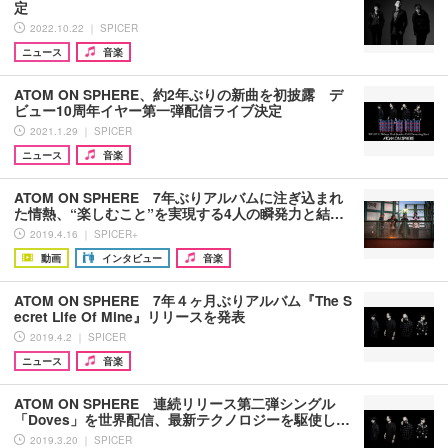
定
2022.10.22 ｜ SPICER
ニュース
音楽
ATOM ON SPHERE、約2年ぶりの新曲を初披露 デ
ビュー10周年イヤー第一弾配信ライブ決定
2021.1.29 ｜ SPICER
ニュース
音楽
ATOM ON SPHERE 7年ぶりアルバムに注ぎ込まれ
た情熱、“楽しむこと”を実現する4人の瞬発力と結…
2019.4.16 ｜ SPICER+
動画
インタビュー
音楽
ATOM ON SPHERE 7年４ヶ月ぶりアルバム『The S
ecret Life Of Mine』リリースを発表
2019.4.2 ｜ SPICER
ニュース
音楽
ATOM ON SPHERE 連続リリース第二弾シングル
「Doves」を世界配信、最新テクノロジーを駆使し…
2019.3.20 ｜ SPICER