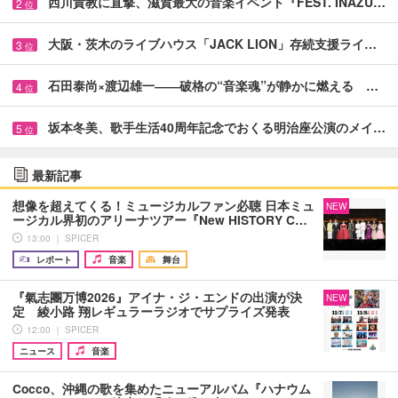
西川貴教に直撃、滋賀最大の音楽イベント『FEST. INAZU…
2
位
大阪・茨木のライブハウス「JACK LION」存続支援ライ…
3
位
石田泰尚×渡辺雄一――破格の“音楽魂”が静かに燃える …
4
位
坂本冬美、歌手生活40周年記念でおくる明治座公演のメイ…
5
位
最新記事
想像を超えてくる！ミュージカルファン必聴 日本ミュ
NEW
ージカル界初のアリーナツアー『New HISTORY C…
13:00 ｜ SPICER
レポート
音楽
舞台
『氣志團万博2026』アイナ・ジ・エンドの出演が決
NEW
定 綾小路 翔レギュラーラジオでサプライズ発表
12:00 ｜ SPICER
ニュース
音楽
Cocco、沖縄の歌を集めたニューアルバム『ハナウム