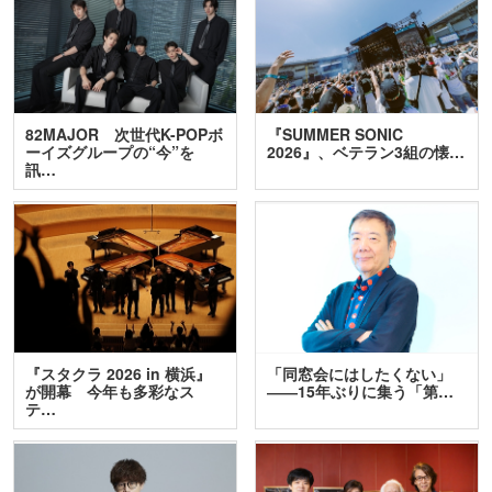
82MAJOR 次世代K-POPボ
『SUMMER SONIC
ーイズグループの“今”を
2026』、ベテラン3組の懐…
訊…
『スタクラ 2026 in 横浜』
「同窓会にはしたくない」
が開幕 今年も多彩なス
――15年ぶりに集う「第…
テ…