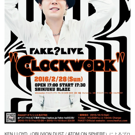
KEN LLOYD（OBLIVION DUST / ATOM ON SPHERE）によるプロ