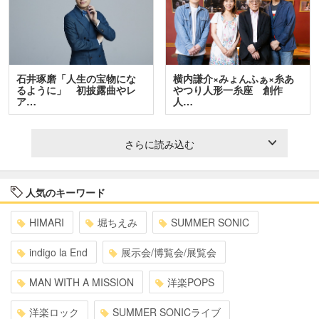
石井琢磨「人生の宝物にな
横内謙介×みょんふぁ×糸あ
るように」 初披露曲やレ
やつり人形一糸座 創作
ア…
人…
さらに読み込む
人気のキーワード
HIMARI
堀ちえみ
SUMMER SONIC
indigo la End
展示会/博覧会/展覧会
MAN WITH A MISSION
洋楽POPS
洋楽ロック
SUMMER SONICライブ