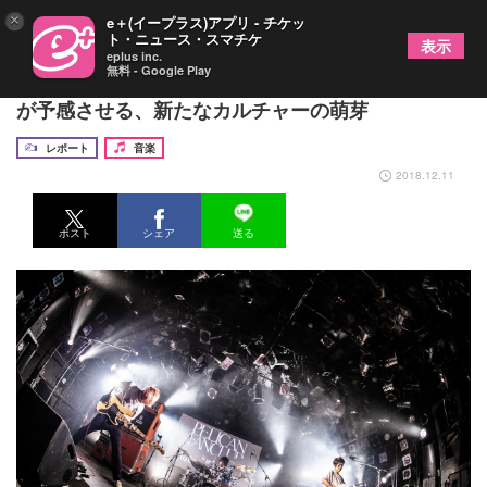
×
e＋(イープラス)アプリ - チケッ
ト・ニュース・スマチケ
表示
eplus inc.
無料 - Google Play
PELICAN FANCLUB “頭の中”を体現したワンマン
が予感させる、新たなカルチャーの萌芽
レポート
音楽
2018.12.11
ポスト
シェア
送る