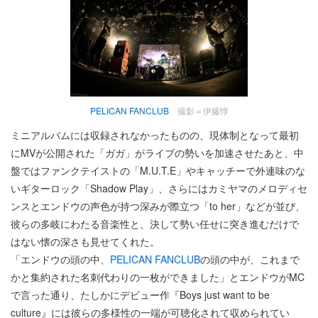
PELICAN FANCLUB
撮影＝伊藤惇
ミニアルバムには収録されなかったものの、現体制となって最初
にMVが公開された「ガガ」がライブの勢いを加速させたあと、中
盤ではファンクテイストの「M.U.T.E」やキャッチーで外連味のな
いギターロック「Shadow Play」、さらにはカミヤマのメロディセ
ンスとエンドウの声色が持つ深みが際立つ「to her」などが並び、
彼らの多岐にわたる音楽性と、決して勢い任せに突き進むだけで
はない懐の深さも見せてくれた。
「エンドウの頭の中、
PELICAN FANCLUB
の頭の中が、これまで
かと集約された名刺代わりの一枚ができました」とエンドウがMC
で言った通り、たしかにデビュー作『Boys just want to be
culture』には彼らの多様性の一端が可聴化されて収められてい