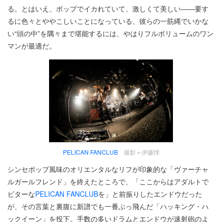
る。とはいえ、ポップでイカれていて、激しくて美しい――要す
るに色々とややこしいことになっている、彼らの一筋縄でいかな
い“頭の中”を隅々まで堪能するには、やはりフルボリュームのワン
マンが最適だ。
PELICAN FANCLUB
撮影＝伊藤惇
シンセポップ風味のオリエンタルなリフが印象的な「ヴァーチャ
ルガールフレンド」を終えたところで、「ここからはアダルトで
ビターな
PELICAN FANCLUB
を」と前振りしたエンドウだった
が、その言葉と裏腹に新譜でも一番ぶっ飛んだ「ハッキング・ハ
ックイーン」を投下。手数の多いドラムとエンドウが速射砲のよ