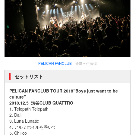
PELICAN FANCLUB
撮影＝伊藤惇
セットリスト
PELICAN FANCLUB TOUR 2018“Boys just want to be
culture”
2018.12.5 渋谷CLUB QUATTRO
1. Telepath Telepath
2. Dali
3. Luna Lunatic
4. アルミホイルを巻いて
5. Chilico