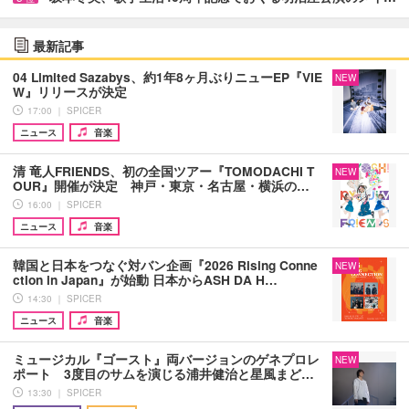
最新記事
04 Limited Sazabys、約1年8ヶ月ぶりニューEP『VIE
NEW
W』リリースが決定
17:00 ｜ SPICER
ニュース
音楽
清 竜人FRIENDS、初の全国ツアー『TOMODACHI T
NEW
OUR』開催が決定 神戸・東京・名古屋・横浜の…
16:00 ｜ SPICER
ニュース
音楽
韓国と日本をつなぐ対バン企画『2026 Rising Conne
NEW
ction in Japan』が始動 日本からASH DA H…
14:30 ｜ SPICER
ニュース
音楽
ミュージカル『ゴースト』両バージョンのゲネプロレ
NEW
ポート 3度目のサムを演じる浦井健治と星風まど…
13:30 ｜ SPICER