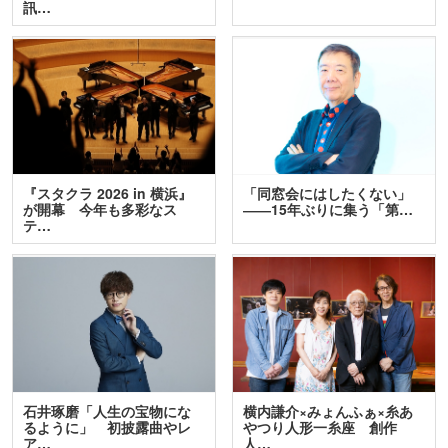
訊…
『スタクラ 2026 in 横浜』
「同窓会にはしたくない」
が開幕 今年も多彩なス
――15年ぶりに集う「第…
テ…
石井琢磨「人生の宝物にな
横内謙介×みょんふぁ×糸あ
るように」 初披露曲やレ
やつり人形一糸座 創作
ア…
人…