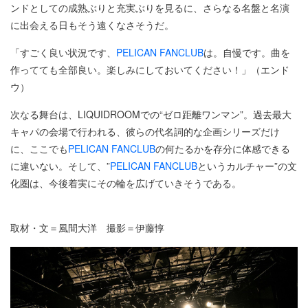
ンドとしての成熟ぶりと充実ぶりを見るに、さらなる名盤と名演
に出会える日もそう遠くなさそうだ。
「すごく良い状況です、
PELICAN FANCLUB
は。自慢です。曲を
作ってても全部良い。楽しみにしておいてください！」（エンド
ウ）
次なる舞台は、LIQUIDROOMでの“ゼロ距離ワンマン”。過去最大
キャパの会場で行われる、彼らの代名詞的な企画シリーズだけ
に、ここでも
PELICAN FANCLUB
の何たるかを存分に体感できる
に違いない。そして、”
PELICAN FANCLUB
というカルチャー”の文
化圏は、今後着実にその輪を広げていきそうである。
取材・文＝風間大洋 撮影＝伊藤惇