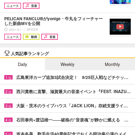
ニュース
音楽
PELICAN FANCLUBがyonige・牛丸をフィーチャー
した新曲MVを公開
2021.9.1 ｜ SPICER
ニュース
動画
音楽
人気記事ランキング
Daily
Weekly
Monthly
広島東洋カープ追加3試合決定！ 9/25巨人戦などチケッ…
1
位
西川貴教に直撃、滋賀最大の音楽イベント『FEST. INAZU…
2
位
大阪・茨木のライブハウス「JACK LION」存続支援ライ…
3
位
石田泰尚×渡辺雄一――破格の“音楽魂”が静かに燃える …
4
位
坂本冬美、歌手生活40周年記念でおくる明治座公演のメイ…
5
位