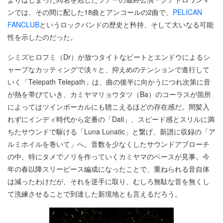
ンでは、その間に配した18曲とアンコールの2曲で、
PELICAN
FANCLUB
というロックバンドの歴史と矜持、そして大いなる可能
性を示したのだった。
シミズヒロフミ（Dr）が放つタイトなビートとエンドウによるシ
ャープなカッティングで淡々と、抑えめのテンションで進行して
いく「Telepath Telepath」は、曲の後半に向かうにつれ次第に音
が熱を帯びていき、カミヤマリョウタツ（Ba）のコーラスが箇所
によってはツインボーカルにも聴こえるほどの存在感だ。間髪入
れずにインディ時代から定番の「Dali」、スピード感とスリルに満
ちたサウンドで駆ける「Luna Lunatic」と繋げ、新譜に収録の「ア
ルミホイルを巻いて」へ。音数を少なくしたサウンドアプローチ
の中、特にタメでノリを作っていくカミヤマのベースが見事。今
年の春以降スリーピース編成になったことで、重ねられる音自体
は減ったわけだが、それを逆手に取り、むしろ無駄な音を無くし
て洗練させることで到達した新境地とも言えるだろう。