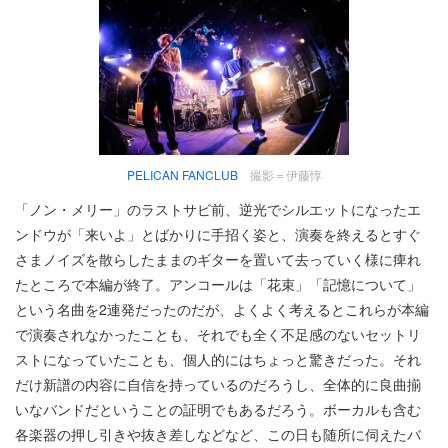
PELICAN FANCLUB
撮影＝伊藤惇
「ノン・メリー」のラストサビ前、逆光でシルエットになったエ
ンドウが「来いよ」とばかりに手招く姿と、演奏を終えるとすぐ
さまノイズを散らしたままのギターを置いて去っていく様に痺れ
たところで本編が終了。アンコールは「花束」「記憶について」
という名曲を2連発だったのだが、よくよく考えるとこれらが本編
で演奏されなかったことも、それでも全く不足感のないセットリ
ストになっていたことも、個人的にはちょっと驚きだった。それ
だけ新譜の内容に自信を持っているのだろうし、全体的に良曲揃
いなバンドだということの証明でもあるだろう。ボーカルも含む
各楽器の押し引きや抜き差しなどなど、この日も随所に伺えたバ