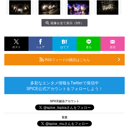
画像を全て表示（5件）
ポスト
シェア
はてブ
送る
送信
RSSフィードの購読はこちら
多彩なエンタメ情報をTwitterで発信中
SPICE公式アカウントをフォローしよう！
SPICE総合アカウント
音楽