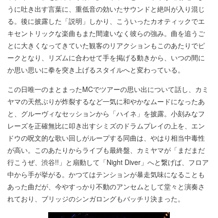
うに吐き出す言葉に、重低音の効いたサウンドと絶叫が入り混じ
る。後に披露した「説明」しかり、こういったカオティックでエ
キセントリックな楽曲もまた間違いなく彼らの強み。曲を追うご
とに大きくなってきていた観客のリアクションもこのあたりでピ
ークとなり、リズムに合わせて手を掲げる動きから、いつの間に
か思い思いに拳を突き上げるスタイルへと変わっている。
この日唯一のまとまったMCでツアーの思い出について話し、カミ
ヤマの天然ぶりが炸裂するなど一気に和やかなムードになったあ
と、グルーヴィなセッションから「ハイネ」を披露。小刻みなフ
レーズを正確無比に叩き出すシミズのドラムプレイの上を、エン
ドウの呪文的な歌い回しがループする同曲は、やはり相当中毒性
が高い。このあたりからライブも最終盤、カミヤマが「まだまだ
行こうぜ、渋谷!!」と扇動して「Night Diver」へと繋げば、フロア
中から手が挙がる。かつてはテンションが暴走気味になることも
あった曲だが、今やすっかり不動のアンセムとして堂々と演奏さ
れており、ブリッジのシンガロングもバッチリ決まった。