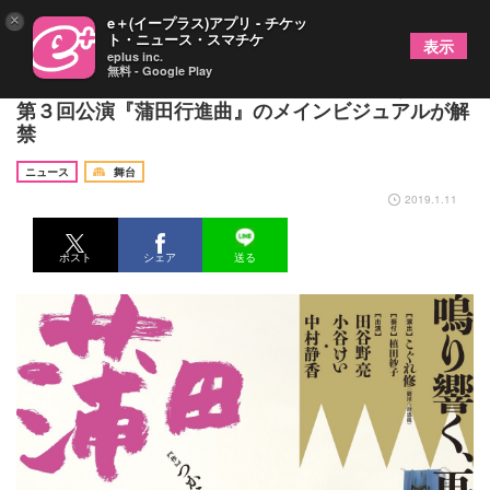
×
e＋(イープラス)アプリ - チケッ
ト・ニュース・スマチケ
表示
eplus inc.
無料 - Google Play
中村静香がヒロインを務める、たやのりょう一座
第３回公演『蒲田行進曲』のメインビジュアルが解
禁
ニュース
舞台
2019.1.11
ポスト
シェア
送る