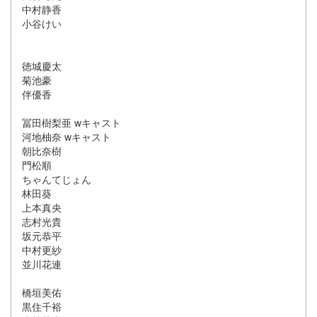
中村静香
小谷けい
徳城慶太
菊池豪
伴優香
冨田樹梨亜 wキャスト
河地柚奈 wキャスト
朝比奈樹
門松順
ちゃんてじょん
林田葵
上本真央
志村光貴
坂元恭平
中村更紗
並川花連
橋垣美佑
黒住千裕