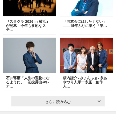
『スタクラ 2026 in 横浜』
「同窓会にはしたくない」
が開幕 今年も多彩なス
――15年ぶりに集う「第…
テ…
石井琢磨「人生の宝物にな
横内謙介×みょんふぁ×糸あ
るように」 初披露曲やレ
やつり人形一糸座 創作
ア…
人…
さらに読み込む