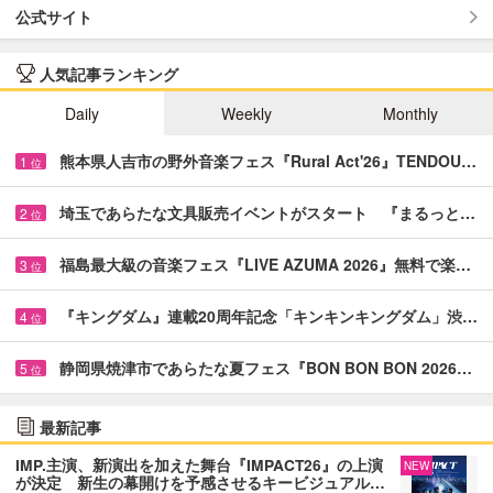
公式サイト
人気記事ランキング
Daily
Weekly
Monthly
熊本県人吉市の野外音楽フェス『Rural Act'26』TENDOU…
1
位
埼玉であらたな文具販売イベントがスタート 『まるっと…
2
位
福島最大級の音楽フェス『LIVE AZUMA 2026』無料で楽…
3
位
『キングダム』連載20周年記念「キンキンキングダム」渋…
4
位
静岡県焼津市であらたな夏フェス『BON BON BON 2026…
5
位
最新記事
IMP.主演、新演出を加えた舞台『IMPACT26』の上演
NEW
が決定 新生の幕開けを予感させるキービジュアル…