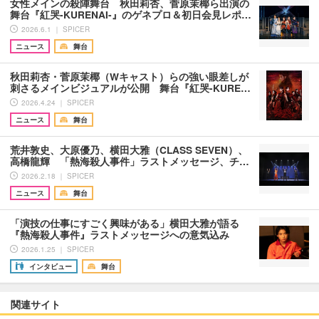
女性メインの殺陣舞台 秋田莉杏、菅原茉椰ら出演の
舞台『紅哭-KURENAI-』のゲネプロ＆初日会見レポ…
2026.6.1 ｜ SPICER
ニュース
舞台
秋田莉杏・菅原茉椰（Wキャスト）らの強い眼差しが
刺さるメインビジュアルが公開 舞台『紅哭-KURE…
2026.4.24 ｜ SPICER
ニュース
舞台
荒井敦史、大原優乃、横田大雅（CLASS SEVEN）、
高橋龍輝 「熱海殺人事件」ラストメッセージ、チ…
2026.2.18 ｜ SPICER
ニュース
舞台
「演技の仕事にすごく興味がある」横田大雅が語る
『熱海殺人事件』ラストメッセージへの意気込み
2026.1.25 ｜ SPICER
インタビュー
舞台
関連サイト