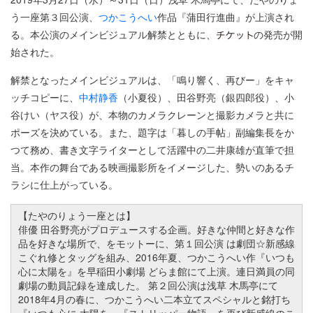
う一座第３回公演、
つかこうへい
作品『蒲田行進曲』が上演され
る。本公演のメインビジュアル解禁とともに、
の発売が開
始された。
解禁となったメインビジュアルは、「鳴り響く、再びー」をキャ
ッチコピーに、
中村静香
（小夏役）、田谷野亮（銀四郎役）、小
谷けい（ヤス役）が、本物のカメラクレーンと撮影カメラと共に
ポーズを決めている。また、題字は「暮しの手帖」副編集長をか
つて務め、書き文字ライターとして活躍中の二井康雄が直筆で担
当。本作の舞台である映画撮影所をイメージした、勢いのあるチ
ラシに仕上がっている。
【たやのりょう一座とは】
俳優 田谷野亮がプロデュースする企画。好きな仲間と好きな作
品を好きな場所で、をモットーに、第１回公演 は劇団☆新感線
こぐれ修とタッグを組み、2016年夏、つかこうへい作『いつも
心に太陽を』を早稲田小劇場 どらま館にて上演。連日満員の同
劇場の動員記録を達成した。 第２回公演は浅草 木馬亭にて
2018年4月の春に、つかこうへい二本立てスペシャルと銘打ち
『いつも心に 太陽を』『ストリッパー物語』を再び新感線のこ