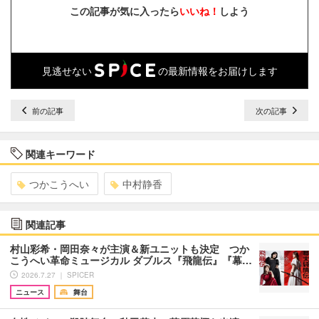
この記事が気に入ったら
いいね！
しよう
見逃せない
の最新情報をお届けします
前の記事
次の記事
関連キーワード
つかこうへい
中村静香
関連記事
村山彩希・岡田奈々が主演＆新ユニットも決定 つか
こうへい革命ミュージカル ダブルス『飛龍伝』『幕…
2026.7.27 ｜ SPICER
ニュース
舞台