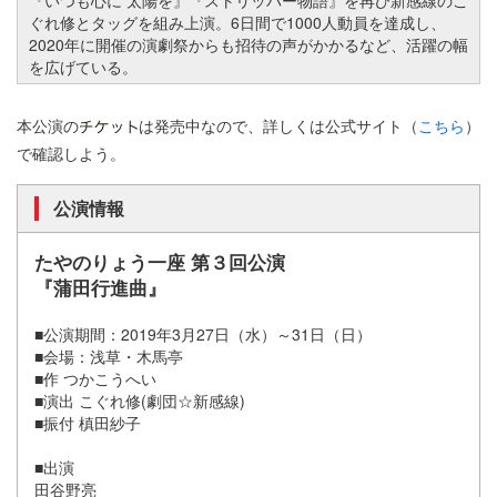
ぐれ修とタッグを組み上演。6日間で1000人動員を達成し、
2020年に開催の演劇祭からも招待の声がかかるなど、活躍の幅
を広げている。
本公演の
は発売中なので、詳しくは公式サイト（
こちら
）
で確認しよう。
公演情報
たやのりょう一座 第３回公演
『蒲田行進曲』
■公演期間：2019年3月27日（水）～31日（日）
■会場：浅草・木馬亭
■作 つかこうへい
■演出 こぐれ修(劇団☆新感線)
■振付 槙田紗子
■出演
田谷野亮