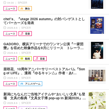
04:00 ｜ SPICER
ニュース
舞台
chef’s、『utage 2026 autumn』の対バンゲストとし
てパーカーズを発表
2026.8.6 ｜ SPICER
ニュース
音楽
GADORO、横浜アリーナでのワンマン公演『一家団
欒』を収めた映像作品を9月にリリース トレーラ…
2026.8.6 ｜ SPICER
ニュース
動画
音楽
亜咲花、10周年アニバーサリーベストアルバム『Son
g of LIFE』、漫画『ゆるキャン△』作者・あf…
2026.8.6 ｜ SPICER
ニュース
アニメ/ゲーム
新潟にちなんだご当地アイテムや“おいしい文具”も登
場 文具の祭典『文具女子博 pop-up in 新潟2026』…
2026.8.6 ｜ SPICER
ニュース
イベント/レジャー