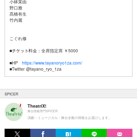
小林茉由
野口雅
髙橋有生
竹内麗
こぐれ修
■
料金：全席指定席 ￥5000
■HP
https://www.tayanoryo1za.com/
■Twitter @tayano_ryo_1za
SPICER
TheatriX!
舞台情報専門SPICER
演劇・ミュージカル・舞台全般の情報をお届けします。