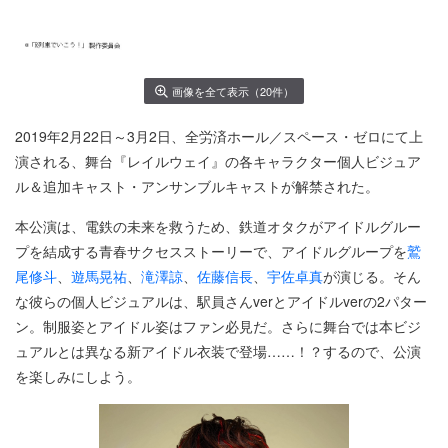
画像を全て表示（20件）
2019年2月22日～3月2日、全労済ホール／スペース・ゼロにて上
演される、舞台『レイルウェイ』の各キャラクター個人ビジュア
ル＆追加キャスト・アンサンブルキャストが解禁された。
本公演は、電鉄の未来を救うため、鉄道オタクがアイドルグルー
プを結成する青春サクセスストーリーで、アイドルグループを
鷲
尾修斗
、
遊馬晃祐
、
滝澤諒
、
佐藤信長
、
宇佐卓真
が演じる。そん
な彼らの個人ビジュアルは、駅員さんverとアイドルverの2パター
ン。制服姿とアイドル姿はファン必見だ。さらに舞台では本ビジ
ュアルとは異なる新アイドル衣装で登場……！？するので、公演
を楽しみにしよう。