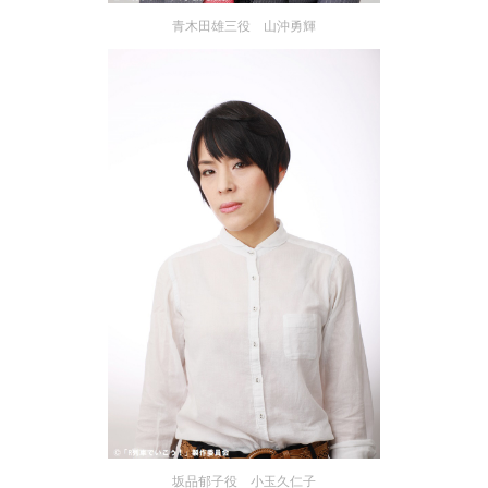
青木田雄三役 山沖勇輝
坂品郁子役 小玉久仁子