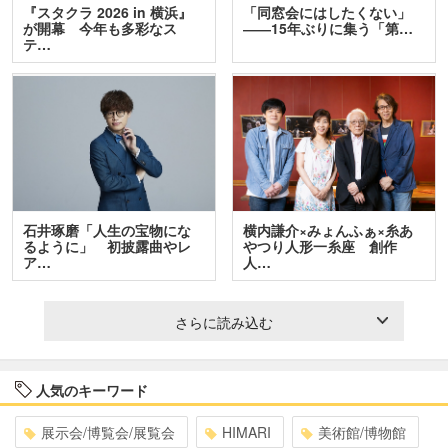
『スタクラ 2026 in 横浜』
「同窓会にはしたくない」
が開幕 今年も多彩なス
――15年ぶりに集う「第…
テ…
石井琢磨「人生の宝物にな
横内謙介×みょんふぁ×糸あ
るように」 初披露曲やレ
やつり人形一糸座 創作
ア…
人…
さらに読み込む
人気のキーワード
展示会/博覧会/展覧会
HIMARI
美術館/博物館