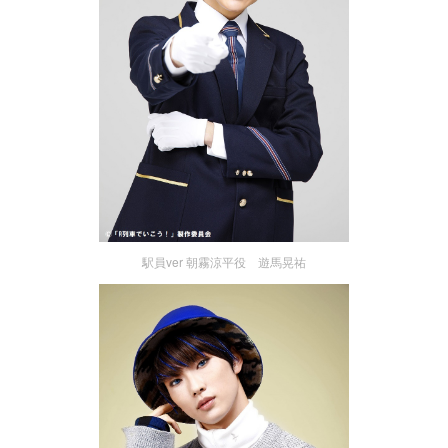
駅員ver 朝霧涼平役 遊馬晃祐