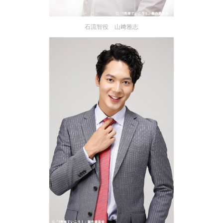
石流智役 山﨑雅志