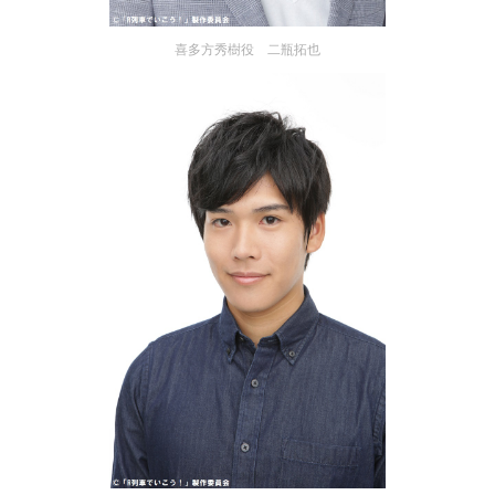
喜多方秀樹役 二瓶拓也