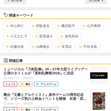
関連キーワード
米山和仁
伊阪達也
磯貝龍乎
山沖勇輝
小玉久仁子
鷲尾修斗
遊馬晃祐
佐藤信長
山﨑雅志
滝澤諒
宇佐卓真
関連記事
ミュージカル『刀剣乱舞』26～27年大型ライブツアー
公演のタイトルが『真剣乱舞祭2026』に決定
2026.7.21 ｜ SPICER
ニュース
舞台
アニメ/ゲーム
舞台『文豪とアルケミスト』原作ゲーム10周年記念
で、シリーズ初の上映会イベントを開催 衣裳・武…
2026.7.21 ｜ SPICER
ニュース
舞台
アニメ/ゲーム