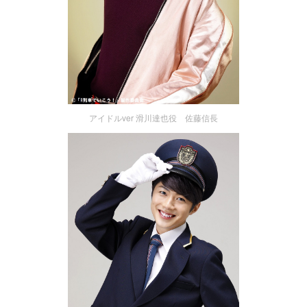
アイドルver 滑川達也役 佐藤信長