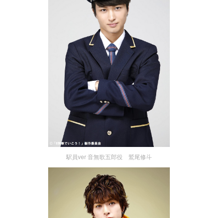
駅員ver 音無歌五郎役 鷲尾修斗