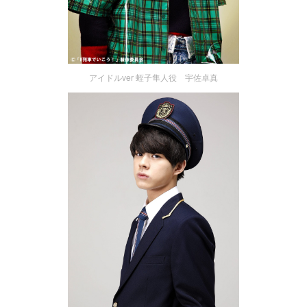
アイドルver 蛭子隼人役 宇佐卓真