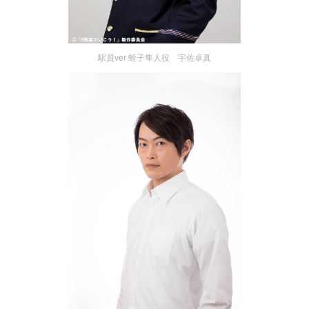
駅員ver 蛭子隼人役 宇佐卓真