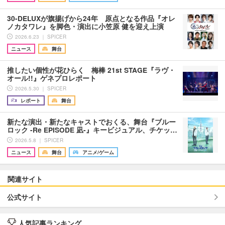
30-DELUXが旗揚げから24年 原点となる作品『オレ
ノカタワレ』を脚色・演出に小笠原 健を迎え上演
2026.6.23 ｜ SPICER
ニュース
舞台
推したい個性が花ひらく 梅棒 21st STAGE『ラヴ・
オール!!』ゲネプロレポート
2026.5.30 ｜ SPICER
レポート
舞台
新たな演出・新たなキャストでおくる、舞台『ブルー
ロック -Re EPISODE 凪-』キービジュアル、チケッ…
2026.5.8 ｜ SPICER
ニュース
舞台
アニメ/ゲーム
関連サイト
公式サイト
人気記事ランキング