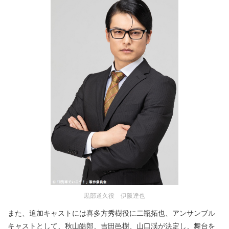
黒部道久役 伊阪達也
また、追加キャストには喜多方秀樹役に二瓶拓也、アンサンブル
キャストとして、秋山皓郎、吉田邑樹、山口渓が決定し、舞台を