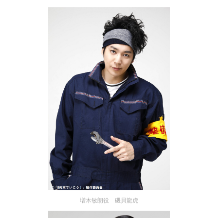
増木敏朗役 磯貝龍虎