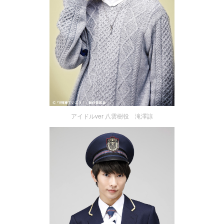
アイドルver 八雲樹役 滝澤諒