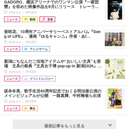
GADORO、横浜アリーナでのワンマン公演『一家団
欒』を収めた映像作品を9月にリリース トレーラ…
2026.8.6 ｜ SPICER
ニュース
動画
音楽
亜咲花、10周年アニバーサリーベストアルバム『Son
g of LIFE』、漫画『ゆるキャン△』作者・あf…
2026.8.6 ｜ SPICER
ニュース
アニメ/ゲーム
新潟にちなんだご当地アイテムや“おいしい文具”も登
場 文具の祭典『文具女子博 pop-up in 新潟2026』…
2026.8.6 ｜ SPICER
ニュース
イベント/レジャー
坂本冬美、歌手生活40周年記念でおくる明治座公演の
メインビジュアルが公開 一路真輝、中村梅雀ら出演
2026.8.6 ｜ SPICER
ニュース
舞台
最新記事をもっと見る