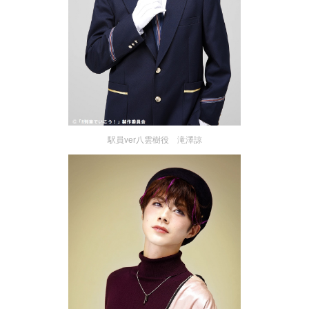
駅員ver八雲樹役 滝澤諒