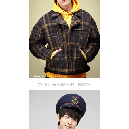
アイドルver 朝霧涼平役 遊馬晃祐