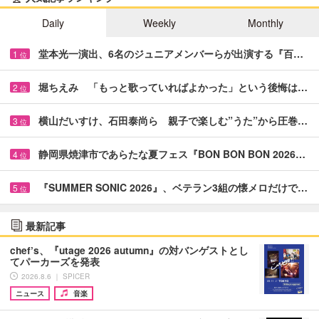
Daily
Weekly
Monthly
堂本光一演出、6名のジュニアメンバーらが出演する『百…
1
位
堀ちえみ 「もっと歌っていればよかった」という後悔は…
2
位
横山だいすけ、石田泰尚ら 親子で楽しむ”うた”から圧巻…
3
位
静岡県焼津市であらたな夏フェス『BON BON BON 2026…
4
位
『SUMMER SONIC 2026』、ベテラン3組の懐メロだけで…
5
位
最新記事
chef’s、『utage 2026 autumn』の対バンゲストとし
てパーカーズを発表
2026.8.6 ｜ SPICER
ニュース
音楽