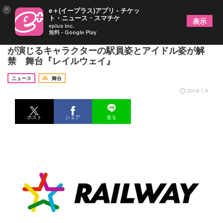
×
e＋(イープラス)アプリ - チケッ
ト・ニュース・スマチケ
表示
eplus inc.
無料 - Google Play
鷲尾修斗、遊馬晃祐、滝澤諒、佐藤信長、宇佐卓真
が演じるキャラクターの駅員姿とアイドル姿が解
禁 舞台『レイルウェイ』
ニュース
舞台
2019.1.9
ポスト
シェア
送る