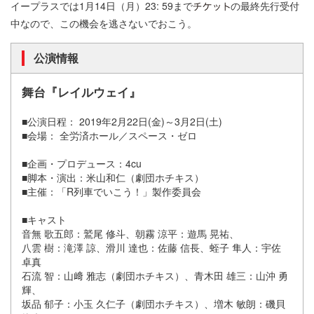
イープラスでは1月14日（月）23: 59まで
の最終先行受付
中なので、この機会を逃さないでおこう。
公演情報
舞台『レイルウェイ』
■公演日程： 2019年2月22日(金)～3月2日(土)
■会場： 全労済ホール／スペース・ゼロ
■企画・プロデュース：4cu
■脚本・演出：米山和仁（劇団ホチキス）
■主催：「R列車でいこう！」製作委員会
■キャスト
音無 歌五郎：鷲尾 修斗、朝霧 涼平：遊馬 晃祐、
八雲 樹：滝澤 諒、滑川 達也：佐藤 信長、蛭子 隼人：宇佐
卓真
石流 智：山﨑 雅志（劇団ホチキス）、青木田 雄三：山沖 勇
輝、
坂品 郁子：小玉 久仁子（劇団ホチキス）、増木 敏朗：磯貝