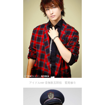
アイドルver 音無歌五郎役 鷲尾修斗