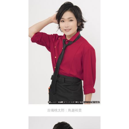
吉備桃太郎：鳥越裕貴