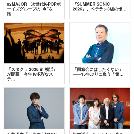
82MAJOR 次世代K-POPボ
『SUMMER SONIC
ーイズグループの“今”を
2026』、ベテラン3組の懐…
訊…
『スタクラ 2026 in 横浜』
「同窓会にはしたくない」
が開幕 今年も多彩なス
――15年ぶりに集う「第…
テ…