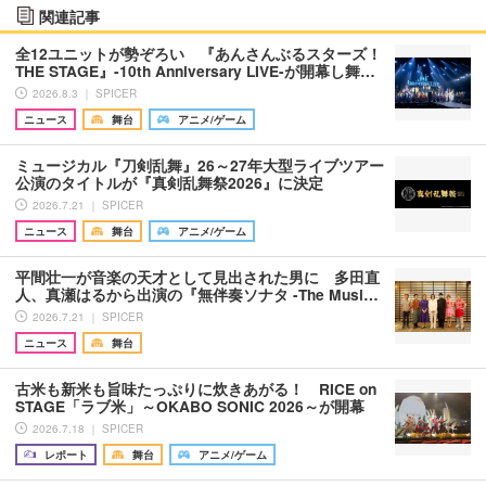
関連記事
全12ユニットが勢ぞろい 『あんさんぶるスターズ！
THE STAGE』-10th Anniversary LIVE-が開幕し舞…
2026.8.3 ｜ SPICER
ニュース
舞台
アニメ/ゲーム
ミュージカル『刀剣乱舞』26～27年大型ライブツアー
公演のタイトルが『真剣乱舞祭2026』に決定
2026.7.21 ｜ SPICER
ニュース
舞台
アニメ/ゲーム
平間壮一が音楽の天才として見出された男に 多田直
人、真瀬はるから出演の『無伴奏ソナタ -The Musi…
2026.7.21 ｜ SPICER
ニュース
舞台
古米も新米も旨味たっぷりに炊きあがる！ RICE on
STAGE「ラブ米」～OKABO SONIC 2026～が開幕
2026.7.18 ｜ SPICER
レポート
舞台
アニメ/ゲーム