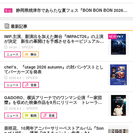
静岡県焼津市であらたな夏フェス『BON BON BON 2026…
5
位
最新記事
IMP.主演、新演出を加えた舞台『IMPACT26』の上演
NEW
が決定 新生の幕開けを予感させるキービジュアル…
04:00 ｜ SPICER
ニュース
舞台
chef’s、『utage 2026 autumn』の対バンゲストとし
てパーカーズを発表
2026.8.6 ｜ SPICER
ニュース
音楽
GADORO、横浜アリーナでのワンマン公演『一家団
欒』を収めた映像作品を9月にリリース トレーラ…
2026.8.6 ｜ SPICER
ニュース
動画
音楽
亜咲花、10周年アニバーサリーベストアルバム『Son
g of LIFE』、漫画『ゆるキャン△』作者・あf…