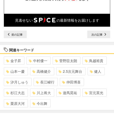
見逃せない
の最新情報をお届けします
前の記事
次の記事
関連キーワード
金子昇
中村優一
菅野臣太朗
鳥越裕貴
山本一慶
高橋健介
2.5次元舞台
健人
汐月しゅう
長江崚行
仲田博喜
杉江大志
川上将大
遊馬晃祐
宮元英光
栗原大河
今出舞