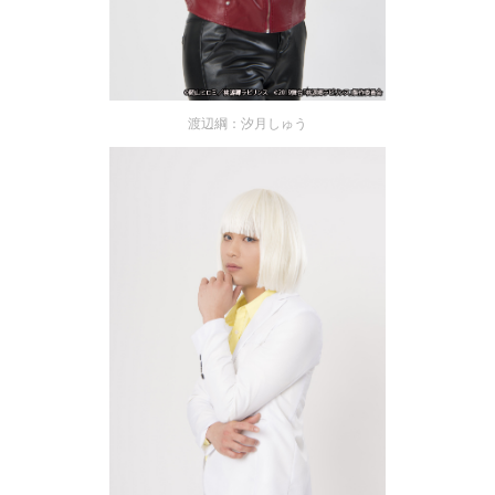
渡辺綱：汐月しゅう