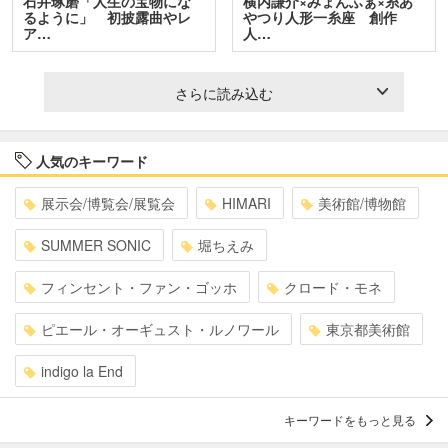
石井琢磨「人生の宝物にな
横内謙介×みょんふぁ×糸あ
るように」 初披露曲やレ
やつり人形一糸座 創作
ア…
人…
さらに読み込む
人気のキーワード
展示会/博覧会/展覧会
HIMARI
美術館/博物館
SUMMER SONIC
堀ちえみ
フィンセント・ファン・ゴッホ
クロード・モネ
ピエール・オーギュスト・ルノワール
東京都美術館
indigo la End
キーワードをもっと見る