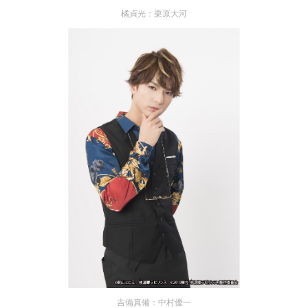
橘貞光：栗原大河
吉備真備：中村優一