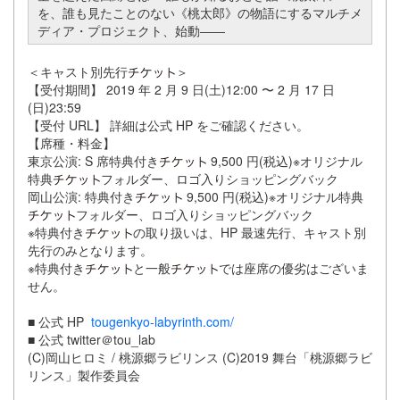
を、誰も見たことのない《桃太郎》の物語にするマルチメ
ディア・プロジェクト、始動――
＜キャスト別先行
＞
【受付期間】 2019 年 2 月 9 日(土)12:00 〜 2 月 17 日
(日)23:59
【受付 URL】 詳細は公式 HP をご確認ください。
【席種・料金】
東京公演: S 席特典付き
9,500 円(税込)※オリジナル
特典
フォルダー、ロゴ入りショッピングバック
岡山公演: 特典付き
9,500 円(税込)※オリジナル特典
フォルダー、ロゴ入りショッピングバック
※特典付き
の取り扱いは、HP 最速先行、キャスト別
先行のみとなります。
※特典付き
と一般
では座席の優劣はございま
せん。
■ 公式 HP
tougenkyo-labyrinth.com/
■ 公式 twitter＠tou_lab
(C)岡山ヒロミ / 桃源郷ラビリンス (C)2019 舞台「桃源郷ラビ
リンス」製作委員会