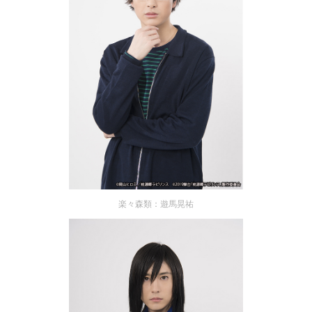
楽々森類：遊馬晃祐