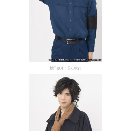
坂田銀牙：長江崚行