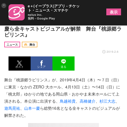
×
e＋(イープラス)アプリ - チケッ
ト・ニュース・スマチケ
表示
eplus inc.
無料 - Google Play
鳥越裕貴、高橋健介、杉江大志、遊馬晃祐、山本一
慶ら全キャストビジュアルが解禁 舞台『桃源郷ラ
ビリンス』
ニュース
舞台
2019.2.6
ポスト
シェア
送る
舞台『桃源郷ラビリンス』が、2019年4月4日（木）〜７日（日）
に東京・なかの ZERO ⼤ホール、4月13日（土）〜14日（日）に
「桃太郎」ゆかりの地である岡⼭県・おかやま未来ホールにて上
演される。本公演に出演する、
鳥越裕貴
、
高橋健介
、
杉江大志
、
遊馬晃祐
、
山本一慶
ら総勢16名となる全キャストのビジュアルが
解禁された。