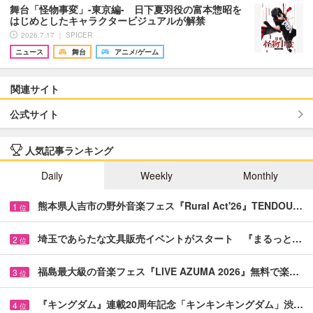
舞台「怪物事変」-東京編- 日下夏羽役の富本惣昭を
はじめとしたキャラクタービジュアルが解禁
2026.7.17 ｜ SPICER
ニュース
舞台
アニメ/ゲーム
関連サイト
公式サイト
人気記事ランキング
Daily
Weekly
Monthly
熊本県人吉市の野外音楽フェス『Rural Act'26』TENDOU…
1
位
埼玉であらたな文具販売イベントがスタート 『まるっと…
2
位
福島最大級の音楽フェス『LIVE AZUMA 2026』無料で楽…
3
位
『キングダム』連載20周年記念「キンキンキングダム」渋…
4
位