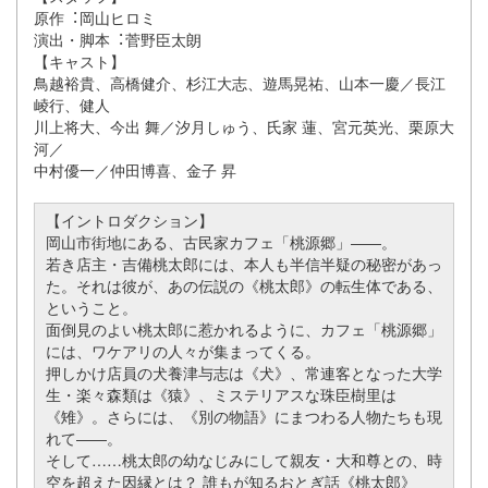
原作︓岡山ヒロミ
演出・脚本︓菅野臣太朗
【キャスト】
鳥越裕貴、高橋健介、杉江大志、遊馬晃祐、山本一慶／長江
崚行、健人
川上将大、今出 舞／汐月しゅう、氏家 蓮、宮元英光、栗原大
河／
中村優一／仲田博喜、金子 昇
【イントロダクション】
岡山市街地にある、古民家カフェ「桃源郷」――。
若き店主・吉備桃太郎には、本人も半信半疑の秘密があっ
た。それは彼が、あの伝説の《桃太郎》の転生体である、
ということ。
面倒見のよい桃太郎に惹かれるように、カフェ「桃源郷」
には、ワケアリの人々が集まってくる。
押しかけ店員の犬養津与志は《犬》、常連客となった大学
生・楽々森類は《猿》、ミステリアスな珠臣樹里は
《雉》。さらには、《別の物語》にまつわる人物たちも現
れて――。
そして……桃太郎の幼なじみにして親友・大和尊との、時
空を超えた因縁とは？ 誰もが知るおとぎ話《桃太郎》