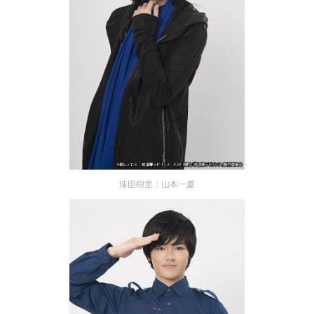
珠臣樹里：山本一慶