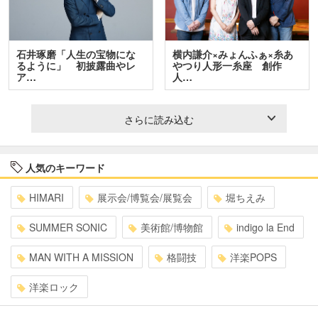
石井琢磨「人生の宝物にな
横内謙介×みょんふぁ×糸あ
るように」 初披露曲やレ
やつり人形一糸座 創作
ア…
人…
さらに読み込む
人気のキーワード
HIMARI
展示会/博覧会/展覧会
堀ちえみ
SUMMER SONIC
美術館/博物館
indigo la End
MAN WITH A MISSION
格闘技
洋楽POPS
洋楽ロック