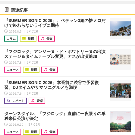
関連記事
『SUMMER SONIC 2026』、ベテラン3組の懐メロだ
けで終わらないライブに期待
2026.8.3 ｜ SPICER
コラム
動画
音楽
『フジロック』アンジーヌ・ド・ポワトリーヌの出演
ステージ＆タイムテーブル変更、アスが出演追加
2026.7.8 ｜ SPICER
ニュース
動画
音楽
『SUMMER SONIC 2026』本番前に渋谷で予習復
習、DJタイムやサマソニグルメも満喫
2026.7.6 ｜ SPICER
レポート
音楽
ターンスタイル、『フジロック』直前に一夜限りの単
独来日公演が決定
2026.6.30 ｜ SPICER
ニュース
動画
音楽