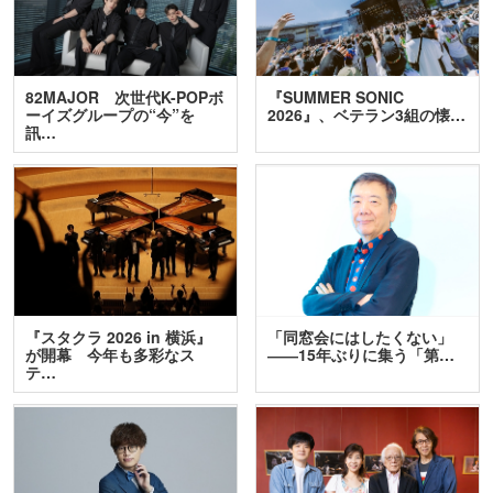
82MAJOR 次世代K-POPボ
『SUMMER SONIC
ーイズグループの“今”を
2026』、ベテラン3組の懐…
訊…
『スタクラ 2026 in 横浜』
「同窓会にはしたくない」
が開幕 今年も多彩なス
――15年ぶりに集う「第…
テ…