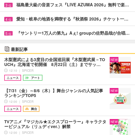
福島最大級の音楽フェス『LIVE AZUMA 2026』無料で楽…
3
位
愛知・岐阜の地酒を満喫する『秋酒祭 2026』チケット一…
4
位
『サントリー1万人の第九』Aぇ! groupの佐野晶哉が合唱…
5
位
最新記事
木梨憲武による3度目の全国巡回展『木梨憲武展－TO
NEW
UCH』北海道で初開催 8月22日（土）までサッ…
12:10 ｜ SPICER
ニュース
アート
【7/31（金）～8/6（木）】舞台ジャンルの人気記事
NEW
ランキングTOP5
12:00 ｜ SPICER
ニュース
舞台
TVアニメ『マジカル★エクスプローラー』キャラクタ
NEW
ービジュアル（リュディver.）解禁
12:00 ｜ SPICER