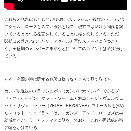
これらの話題はもともと8月以降、スラッシュが複数のメディアで
アクセル・ローズとの長い確執を経て、現在では良好な関係を築
いているととれる発言をしていることに端を発している。ただ、
関係は改善されはしたが、アクセルと再びステージに立つこと
や、全盛期のメンバーの集結などについてのコメントは避け続け
ている。
ただ、今回の噂に関する兆候は様々なところで見て取れる。
ガンズ脱退後のスラッシュが同じガンズの元メンバーであるダ
フ・マッケイガン、マット・ソーラムと結成したザ・ヴェルヴェ
ット・リヴォルヴァー（VELVET REVOLVER）でボーカルを務め
たスコット・ウェイランドは、「ガンズ・アンド・ローゼズは再
結成するだろう」とメディアに話をしており、これが再結成の噂
に輪をかけている。