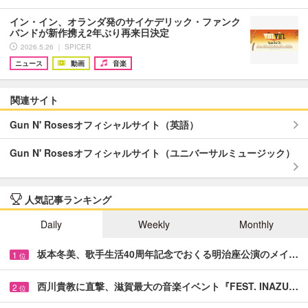
イン・イン、オランダ発のサイケデリック・ファンク
バンドが新作携え2年ぶり再来日決定
2026.5.26 ｜ SPICER
ニュース
動画
音楽
関連サイト
Gun N' Rosesオフィシャルサイト（英語）
Gun N' Rosesオフィシャルサイト（ユニバーサルミュージック）
人気記事ランキング
Daily
Weekly
Monthly
坂本冬美、歌手生活40周年記念でおくる明治座公演のメイ…
1
位
西川貴教に直撃、滋賀最大の音楽イベント『FEST. INAZU…
2
位