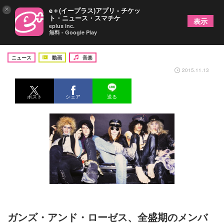
×
e＋(イープラス)アプリ - チケッ
ト・ニュース・スマチケ
表示
eplus inc.
無料 - Google Play
ガンズ、全盛期のメンバー再集結か！？
ニュース
動画
音楽
2015.11.13
ポスト
シェア
送る
ガンズ・アンド・ローゼス、全盛期のメンバ