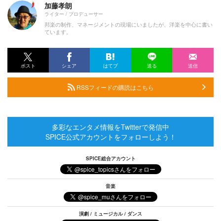
加藤孝朗
ライター / プロデューサー
邦楽の制作、マネージメントの現場にいましたが、洋楽を中心に書い
ています。
ポスト
シェア
はてブ
送る
送信
RSSフィードの購読はこちら
多彩なエンタメ情報をTwitterで発信中
SPICE公式アカウントをフォローしよう！
SPICE総合アカウント
音楽
演劇 / ミュージカル / ダンス