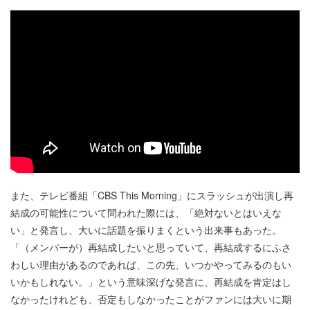
また、テレビ番組「CBS This Morning」にスラッシュが出演し再
結成の可能性について問われた際には、「絶対ないとはいえな
い」と発言し、大いに話題を振りまくという出来事もあった。
「（メンバーが）再結成したいと思っていて、再結成するにふさ
わしい理由があるのであれば、この先、いつかやってみるのもい
いかもしれない。」という意味深げな発言に、再結成を肯定はし
なかったけれども、否定もしなかったことがファンには大いに期