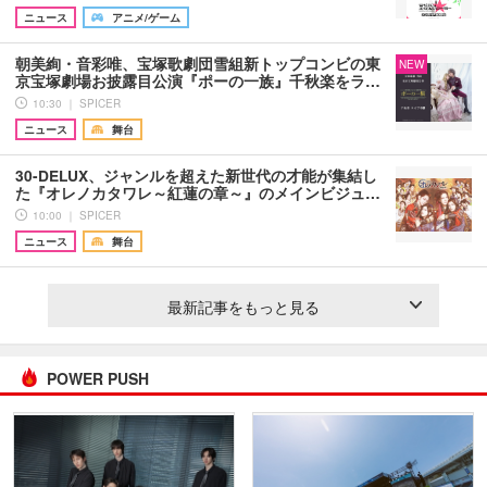
ニュース
アニメ/ゲーム
朝美絢・音彩唯、宝塚歌劇団雪組新トップコンビの東
NEW
京宝塚劇場お披露目公演『ポーの一族』千秋楽をラ…
10:30 ｜ SPICER
ニュース
舞台
30-DELUX、ジャンルを超えた新世代の才能が集結し
た『オレノカタワレ～紅蓮の章～』のメインビジュ…
10:00 ｜ SPICER
ニュース
舞台
最新記事をもっと見る
POWER PUSH