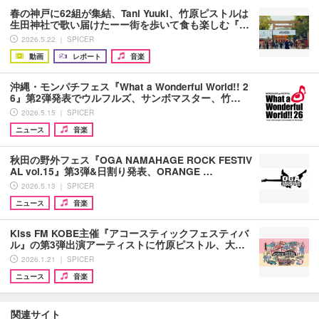
春の神戸に62組が集結、Tani Yuuki、竹原ピストルは
生田神社で歌い届けたーー街を歩いて食も楽しむ『…
2026.5.22 ｜ SPICER
動画
レポート
音楽
沖縄・モンパチフェス『What a Wonderful World!! 2
6』第2弾発表でウルフルズ、サンボマスター、竹…
2026.5.15 ｜ SPICER
ニュース
音楽
秋田の野外フェス『OGA NAMAHAGE ROCK FESTIV
AL vol.15』第3弾&日割り発表、ORANGE …
2026.5.13 ｜ SPICER
ニュース
音楽
Kiss FM KOBE主催『アコースティックフェスティバ
ル』の第3弾出演アーティストに竹原ピストル、大…
2026.1.21 ｜ SPICER
ニュース
音楽
関連サイト