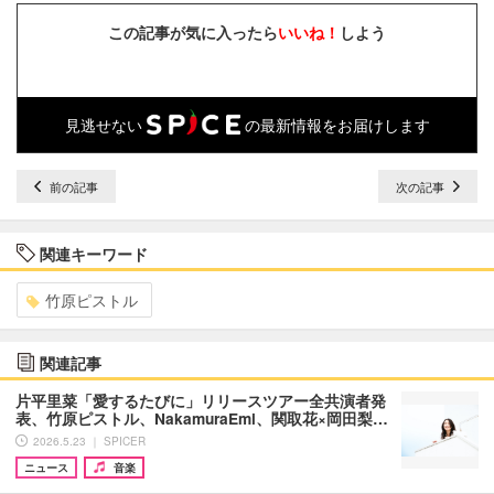
この記事が気に入ったら
いいね！
しよう
見逃せない
の最新情報をお届けします
前の記事
次の記事
関連キーワード
竹原ピストル
関連記事
片平里菜「愛するたびに」リリースツアー全共演者発
表、竹原ピストル、NakamuraEmi、関取花×岡田梨…
2026.5.23 ｜ SPICER
ニュース
音楽