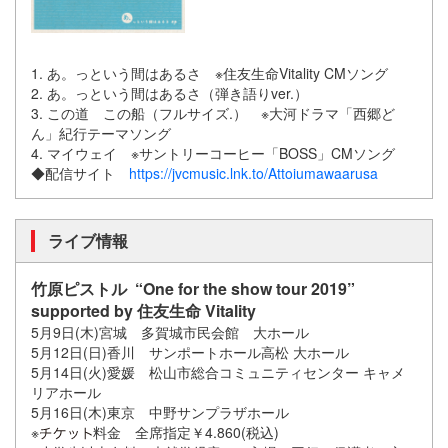
1. あ。っという間はあるさ ※住友生命Vitality CMソング
2. あ。っという間はあるさ（弾き語りver.）
3. この道 この船（フルサイズ.） ※大河ドラマ「西郷ど
ん」紀行テーマソング
4. マイウェイ ※サントリーコーヒー「BOSS」CMソング
◆配信サイト
https://jvcmusic.lnk.to/Attoiumawaarusa
ライブ情報
竹原ピストル “One for the show tour 2019”
supported by 住友生命 Vitality
5月9日(木)宮城 多賀城市民会館 大ホール
5月12日(日)香川 サンポートホール高松 大ホール
5月14日(火)愛媛 松山市総合コミュニティセンター キャメ
リアホール
5月16日(木)東京 中野サンプラザホール
※
料金 全席指定￥4.860(税込)