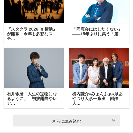
『スタクラ 2026 in 横浜』
「同窓会にはしたくない」
が開幕 今年も多彩なス
――15年ぶりに集う「第…
テ…
石井琢磨「人生の宝物にな
横内謙介×みょんふぁ×糸あ
るように」 初披露曲やレ
やつり人形一糸座 創作
ア…
人…
さらに読み込む