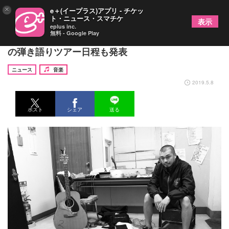
×
e＋(イープラス)アプリ - チケッ
ト・ニュース・スマチケ
表示
eplus inc.
無料 - Google Play
竹原ピストル 話題のCMソングが音源化、7月から
の弾き語りツアー日程も発表
ニュース
音楽
2019.5.8
ポスト
シェア
送る