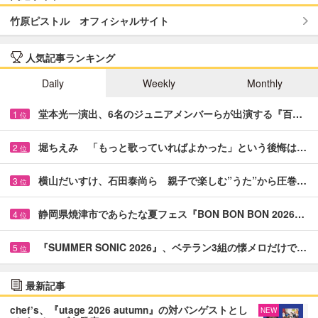
竹原ピストル オフィシャルサイト
人気記事ランキング
Daily
Weekly
Monthly
堂本光一演出、6名のジュニアメンバーらが出演する『百…
1
位
堀ちえみ 「もっと歌っていればよかった」という後悔は…
2
位
横山だいすけ、石田泰尚ら 親子で楽しむ”うた”から圧巻…
3
位
静岡県焼津市であらたな夏フェス『BON BON BON 2026…
4
位
『SUMMER SONIC 2026』、ベテラン3組の懐メロだけで…
5
位
最新記事
chef’s、『utage 2026 autumn』の対バンゲストとし
NEW