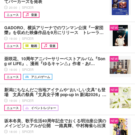
てパーカーズを発表
20:00 ｜ SPICER
ニュース
音楽
GADORO、横浜アリーナでのワンマン公演『一家団
NEW
欒』を収めた映像作品を9月にリリース トレーラ…
19:00 ｜ SPICER
ニュース
動画
音楽
亜咲花、10周年アニバーサリーベストアルバム『Son
NEW
g of LIFE』、漫画『ゆるキャン△』作者・あf…
19:00 ｜ SPICER
ニュース
アニメ/ゲーム
新潟にちなんだご当地アイテムや“おいしい文具”も登
NEW
場 文具の祭典『文具女子博 pop-up in 新潟2026』…
19:00 ｜ SPICER
ニュース
イベント/レジャー
坂本冬美、歌手生活40周年記念でおくる明治座公演の
NEW
メインビジュアルが公開 一路真輝、中村梅雀ら出演
18:00 ｜ SPICER