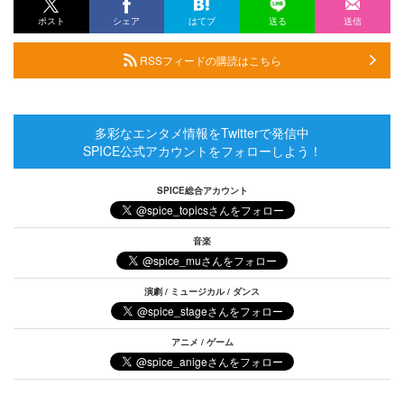
ポスト
シェア
はてブ
送る
送信
RSSフィードの購読はこちら
多彩なエンタメ情報をTwitterで発信中
SPICE公式アカウントをフォローしよう！
SPICE総合アカウント
音楽
演劇 / ミュージカル / ダンス
アニメ / ゲーム