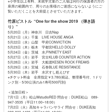
※小学生以上有料、未就学児童のご入場は同行の保護者の方の
座席の範囲内で、周りのお客様のご迷惑にならないようにご
覧いただくことを大前提とさせていただきます。
竹原ピストル “One for the show 2019 （弾き語
り）”
5月20日（月）神奈川 日吉Nap
5月21日（火）千葉 LIVE HOUSE ANGA
5月22日（水）山梨 甲府CONVICTION
5月23日（木）栃木 宇都宮HELLO DOLLY
5月24日（金）茨城 水戸NINETY EAST
5月27日（月）岩手 宮古KLUB COUNTER ACTION
5月28日（火）岩手 大船渡KESEN ROCK FREAKS
5月29日（水）宮城 石巻BLUE RESISTANCE
5月30日（木）岩手 水沢すし処えびす
※
料金 全席指定￥3.780(税込、整理番号付、1ドリ
ンク別・5/30公演のみ1寿司500円別)
＜追加日程＞
7月1日（月）松山WstudioRED 問合せ：DUKE松山 089-
947-3535（平日11:00~18:00）
7月2日（火）高知キャラバンサライ 問合せ：DUKE高知