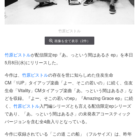
竹原ピストル
画像を全て表示（2件）
竹原ピストル
が配信限定ep『あ。っという間はあるさ ep』を本日
5月8日(水)にリリースした。
今作は、
竹原ピストル
の存在を世に知らしめた住友生命
CM「1UP」タイアップ楽曲「よー、そこの若いの」に続く、住友
生命「Vitality」CMタイアップ楽曲「あ。っという間はあるさ」な
どを収録。『よー、そこの若いのep』『Amazing Grace ep』に続
く、
竹原ピストル
入門編シリーズとも言える配信限定epシリーズ
であり、「あ。っという間はあるさ」の未発表アコースティック
バージョンを含む全4曲入りとなっている。
今作に収録されている「この道 この船」（フルサイズ）は、昨年