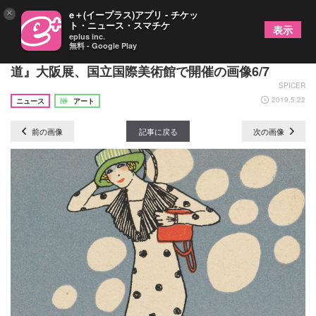
×
e＋(イープラス)アプリ - チケッ
ト・ニュース・スマチケ
表示
eplus inc.
無料 - Google Play
『ウィーン・モダン クリムト、シーレ 世紀末への
道』大阪展、国立国際美術館で開催の画像6/7
SPICER
2019.5.22
ニュース
アート
前の画像
記事に戻る
次の画像