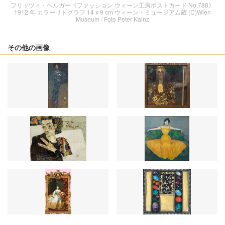
フリッツィ・ベルガー《ファッション ウィーン工房ポストカード No.788》
1912 年 カラーリトグラフ 14 x 9 cm ウィーン・ミュージアム蔵 (C)Wien
Museum / Foto Peter Kainz
その他の画像