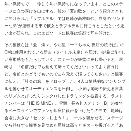
熱い気持ちで……珍しく熱い気持ちになっています」とこのステ
ージに立つ喜びを口にする。彼の「夏の歌を」という紹介ととも
に届けられた「ラブホテル」では尾崎が高校時代、自身の“ヤンキ
ーな弟”が運転する車で彼女とラブホテルに行こうとしたという思
い出が語られ、このエピソードに観客は笑顔で耳を傾けた。
その後彼らは「憂、燦々」や明星「一平ちゃん 夜店の焼そば」の
CMに使用されている新曲（タイトル未定）を届け、会場に清々し
い高揚感をもたらしていく。ステージが終盤に差し掛かると、尾
崎は「『名前だけでも覚えて帰ってください』ってよく言うけ
ど、名前とかどうでもいので曲を覚えて帰ってください」と観客
に伝え、「社会の窓」をドロップした。4人は情熱的なアンサンブ
ルを響かせてオーディエンスを圧倒し、小泉は尾崎の伝える言葉
のリズムとぴったりシンクロしたドラミングを披露する。ラスト
ナンバーは「HE IS MINE」。冒頭、長谷川カオナシ（B）の奏で
るベースラインでファンが即座に歓声を上げたこの曲で、尾崎は
会場に大きな「セックスしよう！」コールを響かせる。ステージ
から熱狂する観客を見つめた尾崎は高々とギターを掲げると「あ