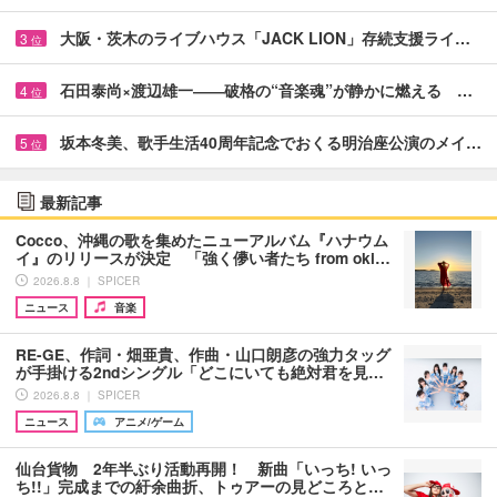
大阪・茨木のライブハウス「JACK LION」存続支援ライ…
3
位
石田泰尚×渡辺雄一――破格の“音楽魂”が静かに燃える …
4
位
坂本冬美、歌手生活40周年記念でおくる明治座公演のメイ…
5
位
最新記事
Cocco、沖縄の歌を集めたニューアルバム『ハナウム
イ』のリリースが決定 「強く儚い者たち from oki…
2026.8.8 ｜ SPICER
ニュース
音楽
RE-GE、作詞・畑亜貴、作曲・山口朗彦の強力タッグ
が手掛ける2ndシングル「どこにいても絶対君を見…
2026.8.8 ｜ SPICER
ニュース
アニメ/ゲーム
仙台貨物 2年半ぶり活動再開！ 新曲「いっち! いっ
ち!!」完成までの紆余曲折、トゥアーの見どころと…