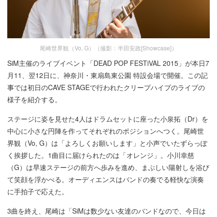
尾崎世界観（Vo, G）（撮影：半田安政[Showcase]）
SiM主催のライブイベント「DEAD POP FESTiVAL 2015」が本日7
月11、翌12日に、神奈川・東扇島東公園 特設会場で開催。この記
事では初日のCAVE STAGEで行われたクリープハイプのライブの
様子を紹介する。
ステージに姿を見せた4人はドラムセットに座った小泉拓（Dr）を
中心に小さな円陣を作ってそれぞれのポジションへつく。尾崎世
界観（Vo, G）は「よろしくお願いします」と小声でいたずらっぽ
く挨拶した。1曲目に届けられたのは「オレンジ」。小川幸慈
（G）は早速ステージの前方へ歩みを進め、まぶしい陽射しを浴び
て笑顔を浮かべる。オーディエンスはバンドの奏でる軽快な演奏
に手拍子で応えた。
3曲を終え、尾崎は「SiMは数少ない友達のバンドなので、今日は