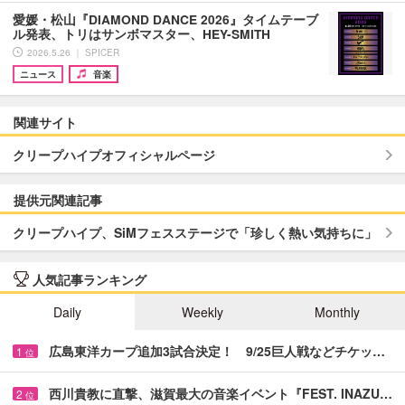
愛媛・松山『DIAMOND DANCE 2026』タイムテーブ
ル発表、トリはサンボマスター、HEY-SMITH
2026.5.26 ｜ SPICER
ニュース
音楽
関連サイト
クリープハイプオフィシャルページ
提供元関連記事
クリープハイプ、SiMフェスステージで「珍しく熱い気持ちに」
人気記事ランキング
Daily
Weekly
Monthly
広島東洋カープ追加3試合決定！ 9/25巨人戦などチケッ…
1
位
西川貴教に直撃、滋賀最大の音楽イベント『FEST. INAZU…
2
位