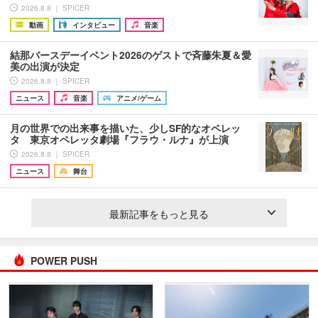
2026.8.8 ｜ SPICER
動画
インタビュー
音楽
結那バースデーイベント2026のゲストで斉藤朱夏＆愛
美の出演が決定
2026.8.8 ｜ SPICER
ニュース
音楽
アニメ/ゲーム
月の世界での出来事を描いた、少しSF的なオペレッ
タ 東京オペレッタ劇場『フラウ・ルナ』が上演
2026.8.8 ｜ SPICER
ニュース
舞台
最新記事をもっと見る
POWER PUSH