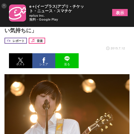
×
e＋(イープラス)アプリ - チケッ
ト・ニュース・スマチケ
表示
eplus inc.
無料 - Google Play
クリープハイプ、SiMフェスステージで「珍しく熱
い気持ちに」
レポート
音楽
2015.7.12
ポスト
シェア
送る