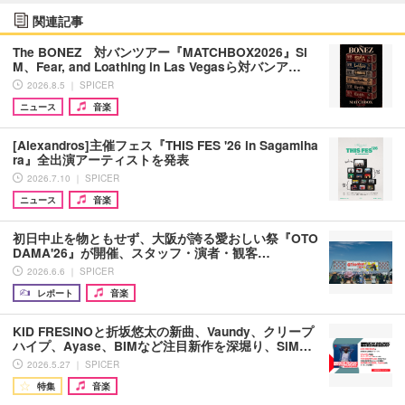
関連記事
The BONEZ 対バンツアー『MATCHBOX2026』Si
M、Fear, and Loathing in Las Vegasら対バンア…
2026.8.5 ｜ SPICER
ニュース
音楽
[Alexandros]主催フェス『THIS FES '26 in Sagamiha
ra』全出演アーティストを発表
2026.7.10 ｜ SPICER
ニュース
音楽
初日中止を物ともせず、大阪が誇る愛おしい祭『OTO
DAMA'26』が開催、スタッフ・演者・観客…
2026.6.6 ｜ SPICER
レポート
音楽
KID FRESINOと折坂悠太の新曲、Vaundy、クリープ
ハイプ、Ayase、BIMなど注目新作を深堀り、SiM…
2026.5.27 ｜ SPICER
特集
音楽