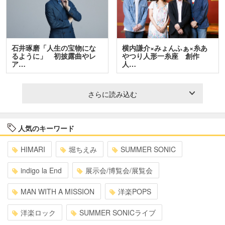
石井琢磨「人生の宝物にな
横内謙介×みょんふぁ×糸あ
るように」 初披露曲やレ
やつり人形一糸座 創作
ア…
人…
さらに読み込む
人気のキーワード
HIMARI
堀ちえみ
SUMMER SONIC
indigo la End
展示会/博覧会/展覧会
MAN WITH A MISSION
洋楽POPS
洋楽ロック
SUMMER SONICライブ