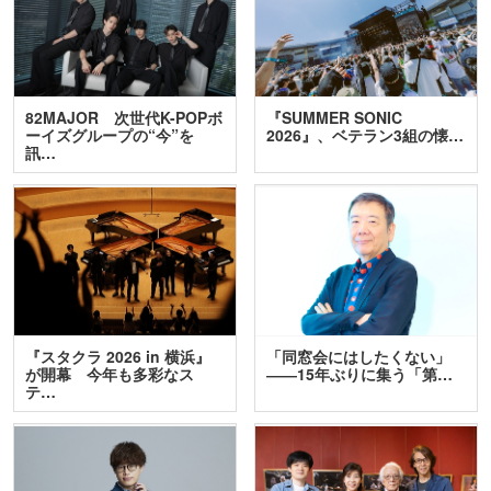
82MAJOR 次世代K-POPボ
『SUMMER SONIC
ーイズグループの“今”を
2026』、ベテラン3組の懐…
訊…
『スタクラ 2026 in 横浜』
「同窓会にはしたくない」
が開幕 今年も多彩なス
――15年ぶりに集う「第…
テ…