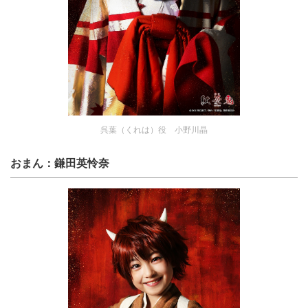
呉葉（くれは）役 小野川晶
おまん：鎌田英怜奈