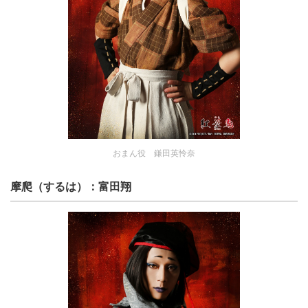
おまん役 鎌田英怜奈
摩爬（するは）：富田翔