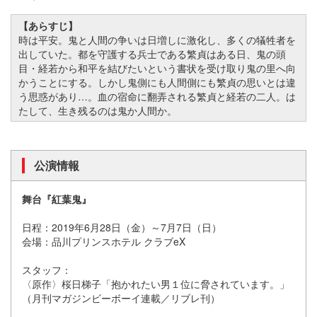
【あらすじ】
時は平安。鬼と人間の争いは日増しに激化し、多くの犠牲者を
出していた。都を守護する兵士である繁貞はある日、鬼の頭
目・経若から和平を結びたいという書状を受け取り鬼の里へ向
かうことにする。しかし鬼側にも人間側にも繁貞の思いとは違
う思惑があり…。血の宿命に翻弄される繁貞と経若の二人。は
たして、生き残るのは鬼か人間か。
公演情報
舞台『紅葉鬼』
日程：2019年6月28日（金）～7月7日（日）
会場：品川プリンスホテル クラブeX
スタッフ：
〈原作〉桜日梯子「抱かれたい男１位に脅されています。」
（月刊マガジンビーボーイ連載／リブレ刊）