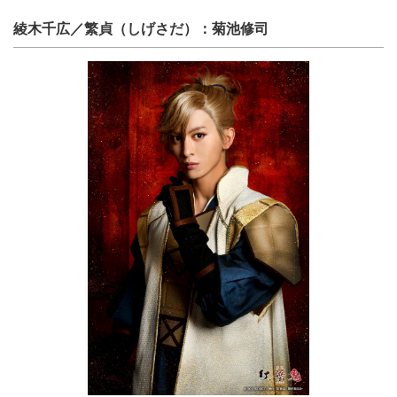
綾木千広／繁貞（しげさだ）：菊池修司