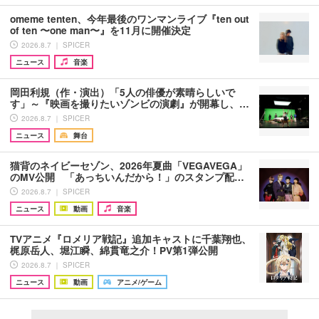
omeme tenten、今年最後のワンマンライブ『ten out
of ten 〜one man〜』を11月に開催決定
2026.8.7 ｜ SPICER
ニュース
音楽
岡田利規（作・演出）「5人の俳優が素晴らしいで
す」～『映画を撮りたいゾンビの演劇』が開幕し、…
2026.8.7 ｜ SPICER
ニュース
舞台
猫背のネイビーセゾン、2026年夏曲「VEGAVEGA」
のMV公開 「あっちいんだから！」のスタンプ配…
2026.8.7 ｜ SPICER
ニュース
動画
音楽
TVアニメ『ロメリア戦記』追加キャストに千葉翔也、
梶原岳人、堀江瞬、綿貫竜之介！PV第1弾公開
2026.8.7 ｜ SPICER
ニュース
動画
アニメ/ゲーム