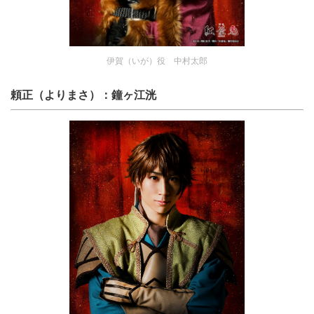
伊賀（いが）役 中村太郎
頼正（よりまさ）：鐘ヶ江洸