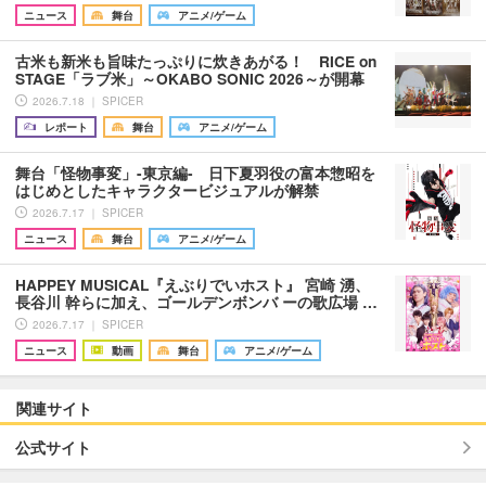
ニュース
舞台
アニメ/ゲーム
古米も新米も旨味たっぷりに炊きあがる！ RICE on
STAGE「ラブ米」～OKABO SONIC 2026～が開幕
2026.7.18 ｜ SPICER
レポート
舞台
アニメ/ゲーム
舞台「怪物事変」-東京編- 日下夏羽役の富本惣昭を
はじめとしたキャラクタービジュアルが解禁
2026.7.17 ｜ SPICER
ニュース
舞台
アニメ/ゲーム
HAPPEY MUSICAL『えぶりでいホスト』 宮崎 湧、
長谷川 幹らに加え、ゴールデンボンバ ーの歌広場 …
2026.7.17 ｜ SPICER
ニュース
動画
舞台
アニメ/ゲーム
関連サイト
公式サイト