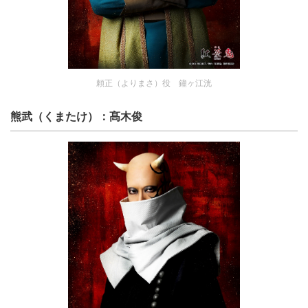
頼正（よりまさ）役 鐘ヶ江洸
熊武（くまたけ）：髙木俊