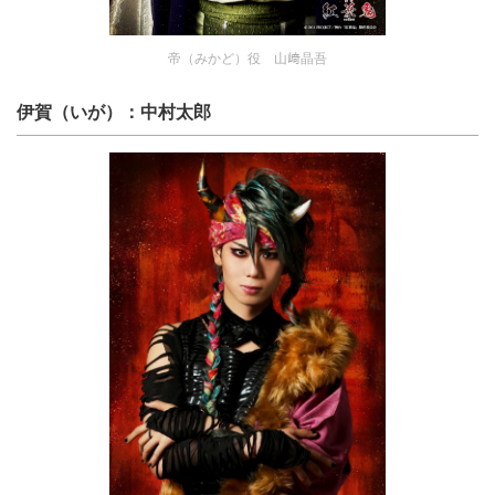
帝（みかど）役 山﨑晶吾
伊賀（いが）：中村太郎