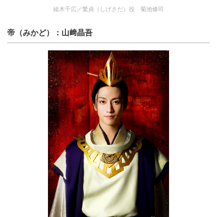
綾木千広／繁貞（しげさだ）役 菊池修司
帝（みかど）：山﨑晶吾