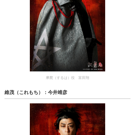
摩爬（するは）役 富田翔
維茂（これもち）：今井靖彦