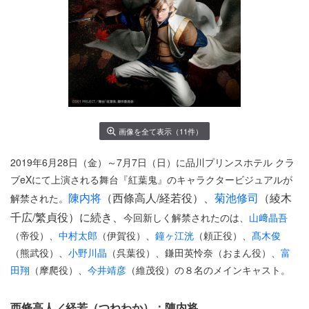
画像を全て表示（11件）
2019年6月28日（金）～7月7日（日）に品川プリンスホテル クラ
ブeXにて上演される舞台『紅葉鬼』のキャラクタービジュアルが
陳内将
（西條高人/経若役）、
菊池修司
（綾木
解禁された。
千広/繁貞役）に続き、
今回新しく解禁されたのは、
山﨑晶吾
（帝役）、
中村太郎
（伊賀役）、
鐘ヶ江洸
（頼正役）、
髙木俊
（熊武役）、
小野川晶
（呉葉役）、鎌田英怜奈（おまん役）、
富
田翔
（摩爬役）、
今井靖彦
（維茂役）の８名のメインキャスト。
西條高人／経若（つねわか）：陳内将