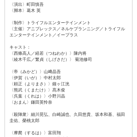
〈演出〉町田慎吾
〈脚本〉葛木 英
〈制作〉トライフルエンターテインメント
〈主催〉アニプレックス／ネルケプランニング／トライフル
エンターテインメント／イープラス
キャスト：
〈西條高人／経若（つねわか）〉陳内将
〈綾木千広／繁貞（しげさだ）〉 菊池修司
〈帝（みかど）〉山﨑晶吾
〈伊賀（いが）〉中村太郎
〈頼正（よりまさ）〉鐘ヶ江洸
〈熊武（くまたけ）〉髙木俊
〈呉葉（くれは）〉小野川晶
〈おまん〉鎌田英怜奈
〈殺陣衆〉細川晃弘、白崎誠也、久田悠貴、坂本和基、福田
圭佑、榮桃太郎
〈摩爬（するは）〉富田翔