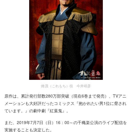
維茂（これもち）役 今井靖彦
原作は、累計発行部数280万部突破（現在6巻まで発売）、TVアニ
メーションも大好評だったコミックス『抱かれたい男1位に脅され
ています。』の劇中劇『紅葉鬼』。
また、2019年7月7日（日）16：00～の千穐楽公演のライブ配信を
実施することも決定した。