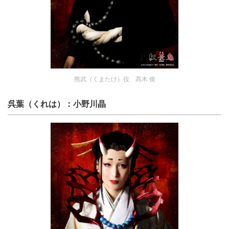
熊武（くまたけ）役 髙木 俊
呉葉（くれは）：小野川晶