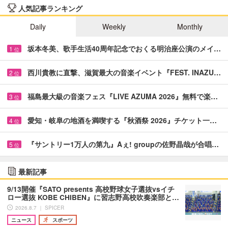
人気記事ランキング
Daily
Weekly
Monthly
坂本冬美、歌手生活40周年記念でおくる明治座公演のメイ…
1
位
西川貴教に直撃、滋賀最大の音楽イベント『FEST. INAZU…
2
位
福島最大級の音楽フェス『LIVE AZUMA 2026』無料で楽…
3
位
愛知・岐阜の地酒を満喫する『秋酒祭 2026』チケット一…
4
位
『サントリー1万人の第九』Aぇ! groupの佐野晶哉が合唱…
5
位
最新記事
9/13開催『SATO presents 高校野球女子選抜vsイチ
ロー選抜 KOBE CHIBEN』に習志野高校吹奏楽部と…
2026.8.7 ｜ SPICER
ニュース
スポーツ