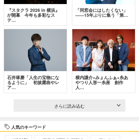
『スタクラ 2026 in 横浜』
「同窓会にはしたくない」
が開幕 今年も多彩なス
――15年ぶりに集う「第…
テ…
石井琢磨「人生の宝物にな
横内謙介×みょんふぁ×糸あ
るように」 初披露曲やレ
やつり人形一糸座 創作
ア…
人…
さらに読み込む
人気のキーワード