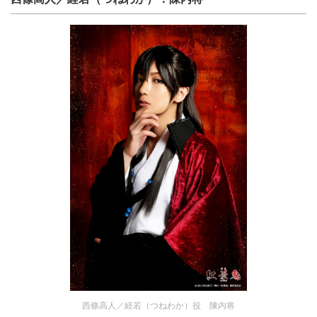
西條高人／経若（つねわか）役 陳内将