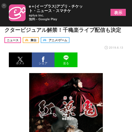
×
e＋(イープラス)アプリ - チケッ
ト・ニュース・スマチケ
表示
eplus inc.
無料 - Google Play
舞台『紅葉鬼』山崎晶吾、中村太郎ら8名のキャラ
クタービジュアル解禁！千穐楽ライブ配信も決定
ニュース
舞台
アニメ/ゲーム
2019.6.13
ポスト
シェア
送る