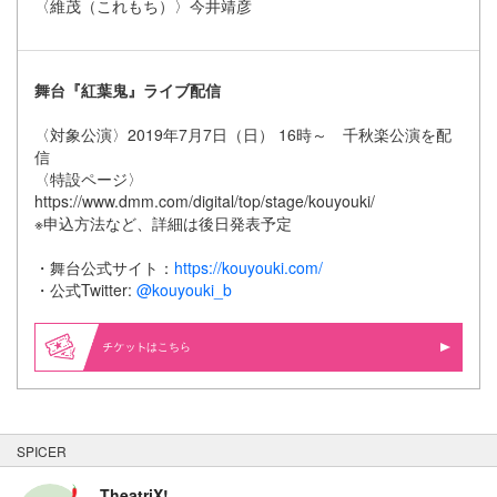
〈維茂（これもち）〉今井靖彦
舞台『紅葉鬼』ライブ配信
〈対象公演〉2019年7月7日（日） 16時～ 千秋楽公演を配
信
〈特設ページ〉
https://www.dmm.com/digital/top/stage/kouyouki/
※申込方法など、詳細は後日発表予定
・舞台公式サイト：
https://kouyouki.com/
・公式Twitter:
@kouyouki_b
はこちら
SPICER
TheatriX!