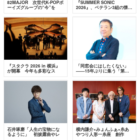
82MAJOR 次世代K-POPボ
『SUMMER SONIC
ーイズグループの“今”を
2026』、ベテラン3組の懐…
訊…
『スタクラ 2026 in 横浜』
「同窓会にはしたくない」
が開幕 今年も多彩なス
――15年ぶりに集う「第…
テ…
石井琢磨「人生の宝物にな
横内謙介×みょんふぁ×糸あ
るように」 初披露曲やレ
やつり人形一糸座 創作
ア…
人…