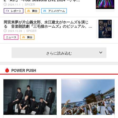
2024.11.1 ｜ SPICER
レポート
舞台
アニメ/ゲーム
岡宮来夢が片山義太郎、水江建太がホームズを演じ
る 音楽朗読劇『三毛猫ホームズ』のビジュアル、…
2024.10.28 ｜ SPICER
ニュース
舞台
さらに読み込む
POWER PUSH