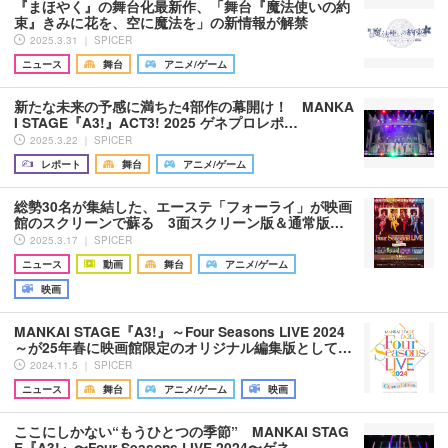
『まほやく』の舞台化最新作、「舞台『魔法使いの約
束』きみに花を、空に魔法を」の新情報が解禁
2025.3.31 ｜ SPICER
ニュース
舞台
アニメ/ゲーム
新たな未来の予感に満ちた4部作の幕開け！ MANKA
I STAGE『A3!』ACT3! 2025 ゲネプロレポ…
2025.3.22 ｜ SPICER
レポート
舞台
アニメ/ゲーム
総勢30名が集結した、エーステ「フォーライ」が映画
館のスクリーンで蘇る 3面スクリーン版＆通常版…
2025.3.17 ｜ SPICER
ニュース
動画
舞台
アニメ/ゲーム
映画
MANKAI STAGE『A3!』～Four Seasons LIVE 2024
～が25年春に映画館限定のオリジナル編集版として…
2024.11.5 ｜ SPICER
ニュース
舞台
アニメ/ゲーム
映画
ここにしかない“もうひとつの季節” MANKAI STAG
E『A3!』〜Four Seasons LIVE 2024〜ゲネ…