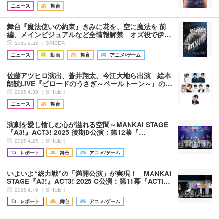
ニュース
舞台
舞台『魔法使いの約束』きみに花を、空に魔法を 前
編、メインビジュアルなど全情報解禁 オズ役で伊…
2025.5.28 ｜ SPICER
ニュース
動画
舞台
アニメ/ゲーム
佐藤アツヒロ演出、蒼井翔太、今江大地ら出演 絵本
朗読LIVE『ビロードのうさぎ～ペールトーン～』の…
2025.4.30 ｜ SPICER
ニュース
舞台
演劇を愛し愉しむ心が溢れる空間～MANKAI STAGE
『A3!』ACT3! 2025 後期D公演：第12幕『…
2025.4.25 ｜ SPICER
レポート
舞台
アニメ/ゲーム
いよいよ“総力戦”の「満開公演」が実現！ MANKAI
STAGE『A3!』ACT3! 2025 C公演：第11幕『ACTI…
2025.4.19 ｜ SPICER
レポート
舞台
アニメ/ゲーム