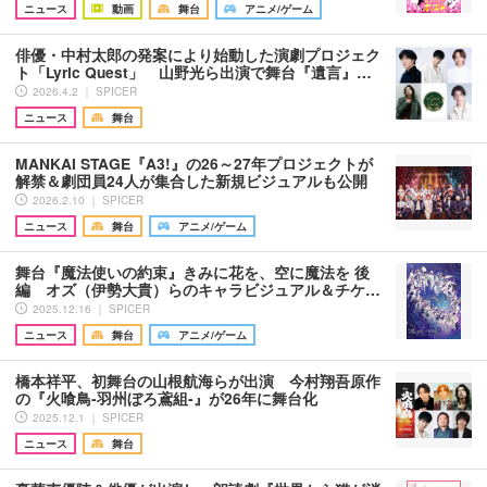
ニュース
動画
舞台
アニメ/ゲーム
俳優・中村太郎の発案により始動した演劇プロジェク
ト「Lyric Quest」 山野光ら出演で舞台『遺言』…
2026.4.2 ｜ SPICER
ニュース
舞台
MANKAI STAGE『A3!』の26～27年プロジェクトが
解禁＆劇団員24人が集合した新規ビジュアルも公開
2026.2.10 ｜ SPICER
ニュース
舞台
アニメ/ゲーム
舞台『魔法使いの約束』きみに花を、空に魔法を 後
編 オズ（伊勢大貴）らのキャラビジュアル＆チケ…
2025.12.16 ｜ SPICER
ニュース
舞台
アニメ/ゲーム
橋本祥平、初舞台の山根航海らが出演 今村翔吾原作
の『火喰鳥-羽州ぼろ鳶組-』が26年に舞台化
2025.12.1 ｜ SPICER
ニュース
舞台