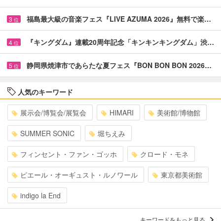
福島最大級の音楽フェス『LIVE AZUMA 2026』無料で楽…
3
位
『キングダム』連載20周年記念「キンキンキングダム」渋…
4
位
静岡県焼津市であらたな夏フェス『BON BON BON 2026…
5
位
人気のキーワード
展示会/博覧会/展覧会
HIMARI
美術館/博物館
SUMMER SONIC
堀ちえみ
フィンセント・ファン・ゴッホ
クロード・モネ
ピエール・オーギュスト・ルノワール
東京都美術館
indigo la End
キーワードをもっと見る