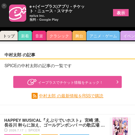
×
e＋(イープラス)アプリ - チケッ
ト・ニュース・スマチケ
表示
eplus inc.
無料 - Google Play
トップ
新着
音楽
クラシック
舞台
アニメ・ゲーム
イベン
中村太郎 の記事
SPICEの中村太郎の記事の一覧です
イープラスでチケット情報をチェック！
中村太郎 の最新情報をRSSで購読
HAPPEY MUSICAL『えぶりでいホスト』 宮崎 湧、
長谷川 幹らに加え、ゴールデンボンバ ーの歌広場 …
2026.7.17 ｜ SPICER