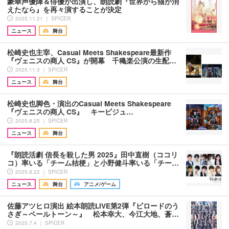
豪華声優陣＆俳優が出演し、朗読劇『世界から猫が消
えたなら』を再々演することが決定
2025.11.21 ｜ SPICER
ニュース
舞台
松崎史也主宰、Casual Meets Shakespeare最新作
『ヴェニスの商人 CS』が開幕 千穐楽公演の生配…
2025.11.3 ｜ SPICER
ニュース
舞台
松崎史也脚色・演出のCasual Meets Shakespeare
『ヴェニスの商人 CS』 キービジュ…
2025.8.25 ｜ SPICER
ニュース
舞台
『朗読活劇 信長を殺した男 2025』田中直樹（ココリ
コ）率いる「チーム桔梗」と小野健斗率いる「チー…
2025.8.22 ｜ SPICER
ニュース
舞台
アニメ/ゲーム
佐藤アツヒロ演出 絵本朗読LIVE第2弾『ビロードのう
さぎ～ペールトーン～』 松本幸大、今江大地、蒼…
2025.7.4 ｜ SPICER