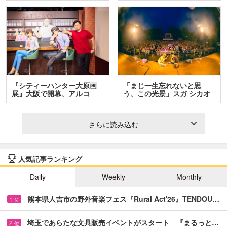
『シティーハンター大原画
「まじ一生忘れないと思
展』大阪で開幕、アルコ
う、この光景」スガ シカオ
＆…
と…
さらに読み込む
人気記事ランキング
Daily
Weekly
Monthly
熊本県人吉市の野外音楽フェス『Rural Act'26』TENDOU…
1
位
埼玉であらたな文具販売イベントがスタート 『まるっと…
2
位