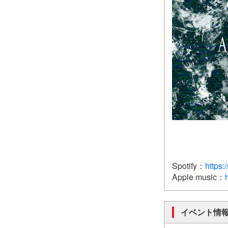
Spotify：
https:/
Apple music：
イベント情