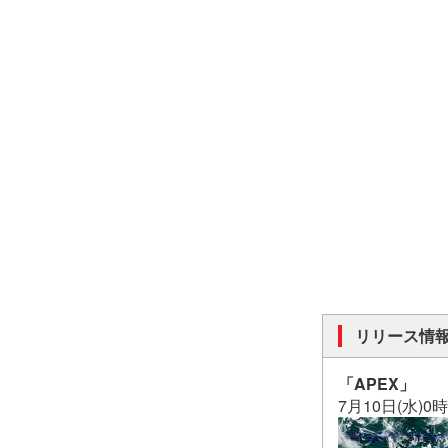
リリース情
「APEX」
7月10日(水