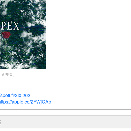
「APEX」
/spoti.fi/2I0l202
https://apple.co/2FWjCAb
報