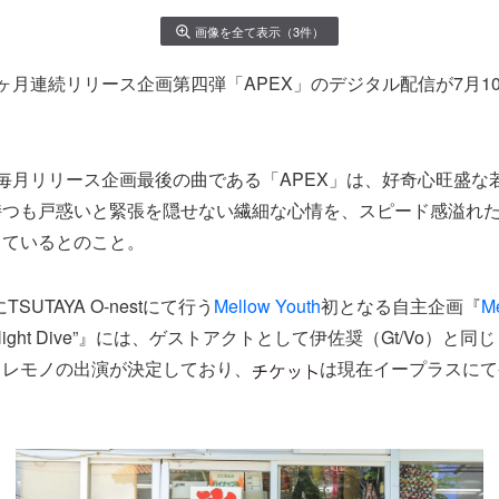
画像を全て表示（3件）
ヶ月連続リリース企画第四弾「APEX」のデジタル配信が7月10
毎月リリース企画最後の曲である「APEX」は、好奇心旺盛な
持つも戸惑いと緊張を隠せない繊細な心情を、スピード感溢れ
っているとのこと。
TSUTAYA O-nestにて行う
Mellow Youth
初となる自主企画『
Me
ihilz Night Dive”』には、ゲストアクトとして伊佐奨（Gt/Vo
トレモノの出演が決定しており、
は現在イープラスにて