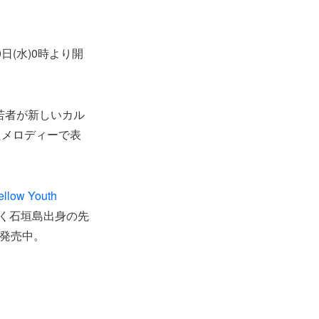
日(水)0時より開
若者が新しいカル
たメロディーで表
llow Youth
）と同じく石垣島出身の先
発売中。