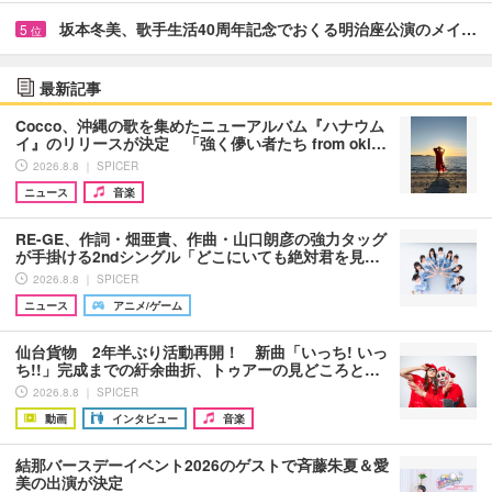
坂本冬美、歌手生活40周年記念でおくる明治座公演のメイ…
5
位
最新記事
Cocco、沖縄の歌を集めたニューアルバム『ハナウム
イ』のリリースが決定 「強く儚い者たち from oki…
2026.8.8 ｜ SPICER
ニュース
音楽
RE-GE、作詞・畑亜貴、作曲・山口朗彦の強力タッグ
が手掛ける2ndシングル「どこにいても絶対君を見…
2026.8.8 ｜ SPICER
ニュース
アニメ/ゲーム
仙台貨物 2年半ぶり活動再開！ 新曲「いっち! いっ
ち!!」完成までの紆余曲折、トゥアーの見どころと…
2026.8.8 ｜ SPICER
動画
インタビュー
音楽
結那バースデーイベント2026のゲストで斉藤朱夏＆愛
美の出演が決定