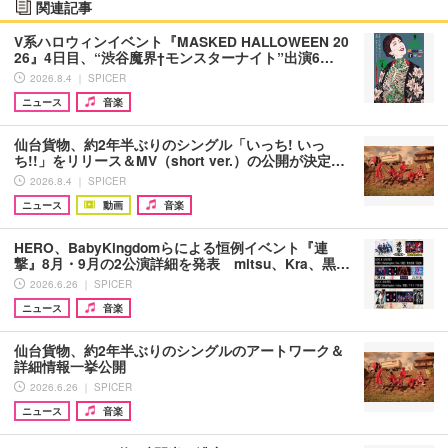
関連記事
V系ハロウィンイベント『MASKED HALLOWEEN 20
26』4日目、“渋谷魔界†モンスターナイト”出演6…
2026.8.4 ｜ SPICER
ニュース
音楽
仙台貨物、約2年半ぶりのシングル「いっち! いっ
ち!!」をリリース＆MV（short ver.）の公開が決定…
2026.8.4 ｜ SPICER
ニュース
動画
音楽
HERO、BabyKingdomらによる恒例イベント『連
撃』8月・9月の2公演詳細を発表 mitsu、Kra、黒…
2026.6.26 ｜ SPICER
ニュース
音楽
仙台貨物、約2年半ぶりのシングルのアートワーク＆
詳細情報一挙公開
2026.6.26 ｜ SPICER
ニュース
音楽