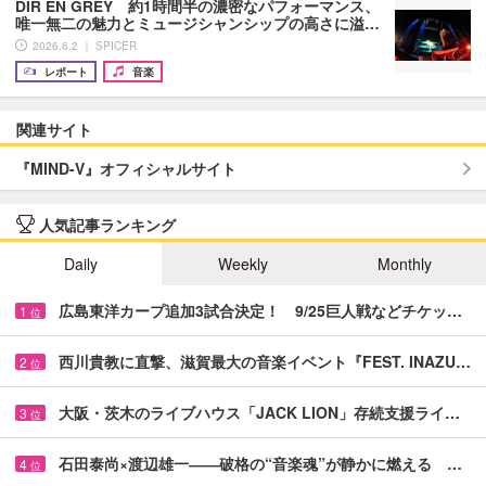
DIR EN GREY 約1時間半の濃密なパフォーマンス、
唯一無二の魅力とミュージシャンシップの高さに溢…
2026.6.2 ｜ SPICER
レポート
音楽
関連サイト
『MIND-V』オフィシャルサイト
人気記事ランキング
Daily
Weekly
Monthly
広島東洋カープ追加3試合決定！ 9/25巨人戦などチケッ…
1
位
西川貴教に直撃、滋賀最大の音楽イベント『FEST. INAZU…
2
位
大阪・茨木のライブハウス「JACK LION」存続支援ライ…
3
位
石田泰尚×渡辺雄一――破格の“音楽魂”が静かに燃える …
4
位