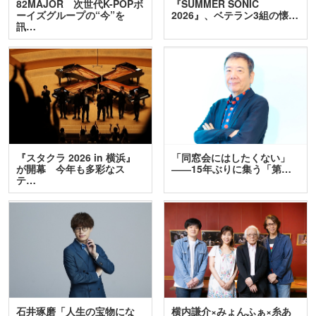
82MAJOR 次世代K-POPボ
『SUMMER SONIC
ーイズグループの“今”を
2026』、ベテラン3組の懐…
訊…
『スタクラ 2026 in 横浜』
「同窓会にはしたくない」
が開幕 今年も多彩なス
――15年ぶりに集う「第…
テ…
石井琢磨「人生の宝物にな
横内謙介×みょんふぁ×糸あ