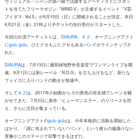
ヴィジュアル・シーンの第一線で活躍するアーティストにスポッ
トを当てたフリーマガジン『MIND-V』が主催するイベント『V霊-
ブイダマ- Vol.5』が9月15日（日）に開催されることが決定。本日
6月21日（金）21時より
の先行受付がスタートした。
今回の出演アーティストは、
DIAURA
、
キズ
、オープニングアクト
に
gulu gulu
。ひとクセもふたクセもあるバンドがラインナップさ
れた。
DIAURA
は、7月13日に服部緑地野外音楽堂でワンマンライブを開
催。8月1日には新レーベル「N.D.G」を立ち上げるなど、新たな
フェイズに入りバンドの動きが加速中。
そして
キズ
は、2017年の始動からその異色の存在感でシーンを騒
がせてきた。7月2日に新作「ヒューマンエラー」のリリースを控
え、さらに注目が集まっている。
オープニングアクトの
gulu gulu
は、今年本格的に活動を開始した
ばかり。「謎に包まれて“いない”バンド」という彼らの嘘偽りない
実像がこのステージで目撃できるはずだ。