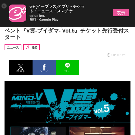
×
e＋(イープラス)アプリ - チケッ
ト・ニュース・スマチケ
表示
eplus inc.
無料 - Google Play
DIAURA、キズ、gulu gulu出演『MIND-V』主催イ
ベント『V霊-ブイダマ- Vol.5』チケット先行受付ス
タート
ニュース
音楽
2019.6.21
ポスト
シェア
送る