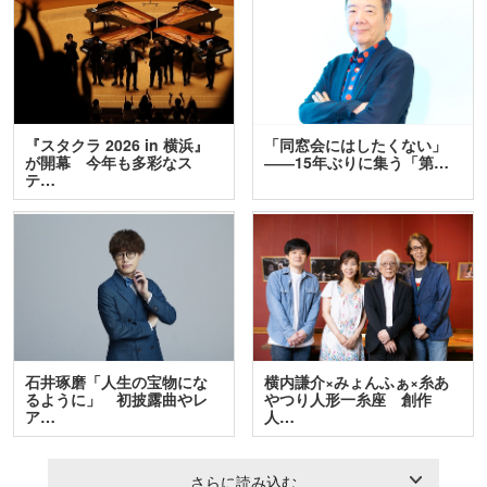
『スタクラ 2026 in 横浜』
「同窓会にはしたくない」
が開幕 今年も多彩なス
――15年ぶりに集う「第…
テ…
石井琢磨「人生の宝物にな
横内謙介×みょんふぁ×糸あ
るように」 初披露曲やレ
やつり人形一糸座 創作
ア…
人…
さらに読み込む