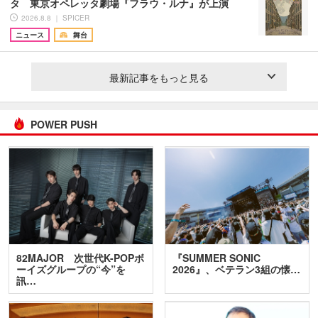
タ 東京オペレッタ劇場『フラウ・ルナ』が上演
2026.8.8 ｜ SPICER
ニュース
舞台
最新記事をもっと見る
POWER PUSH
82MAJOR 次世代K-POPボ
『SUMMER SONIC
ーイズグループの“今”を
2026』、ベテラン3組の懐…
訊…