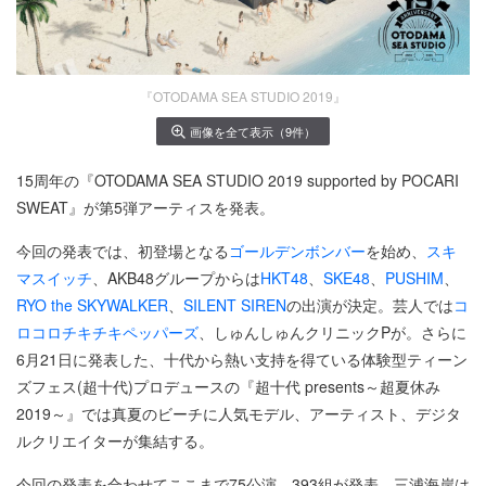
『OTODAMA SEA STUDIO 2019』
画像を全て表示（9件）
15周年の『OTODAMA SEA STUDIO 2019 supported by POCARI
SWEAT』が第5弾アーティスを発表。
今回の発表では、初登場となる
ゴールデンボンバー
を始め、
スキ
マスイッチ
、AKB48グループからは
HKT48
、
SKE48
、
PUSHIM
、
RYO the SKYWALKER
、
SILENT SIREN
の出演が決定。芸人では
コ
ロコロチキチキペッパーズ
、しゅんしゅんクリニックPが。さらに
6月21日に発表した、十代から熱い支持を得ている体験型ティーン
ズフェス(超十代)プロデュースの『超十代 presents～超夏休み
2019～』では真夏のビーチに人気モデル、アーティスト、デジタ
ルクリエイターが集結する。
今回の発表を合わせてここまで75公演、393組が発表。三浦海岸は