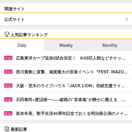
関連サイト
公式サイト
人気記事ランキング
Daily
Weekly
Monthly
広島東洋カープ追加3試合決定！ 9/25巨人戦などチケッ…
1
位
西川貴教に直撃、滋賀最大の音楽イベント『FEST. INAZU…
2
位
大阪・茨木のライブハウス「JACK LION」存続支援ライ…
3
位
石田泰尚×渡辺雄一――破格の“音楽魂”が静かに燃える …
4
位
坂本冬美、歌手生活40周年記念でおくる明治座公演のメイ…
5
位
最新記事