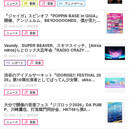
ニュース
動画
音楽
アニメ/ゲーム
『ジャイガ』スピンオフ『POPPIN BASE in GIGA』
開催、アンジュルム、BEYOOOOONDS、僕が⾒た…
2026.5.30 ｜ SPICER
ニュース
音楽
Vaundy、SUPER BEAVER、スキマスイッチ、[Alexa
ndros]らとロック大忘年会『RADIO CRAZY …
2026.2.7 ｜ SPICER
レポート
音楽
渋谷のアイドルサーキット『IDORISE!! FESTIVAL 20
26』第16弾出演者としてばってん少女隊、ukka…
2026.2.4 ｜ SPICER
ニュース
音楽
大分で開催の音楽フェス『ジゴロック2026』DA PUM
P、川崎鷹也、打首獄門同好会、HKT48ら第2…
2026.1.30 ｜ SPICER
ニュース
音楽