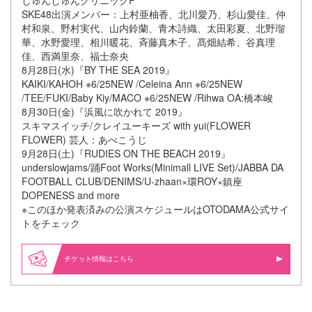
しゅんしゅんクリニックP
SKE48出演メンバー：上村亜柚香、北川愛乃、杉山愛佳、仲
村和泉、野村実代、山内鈴蘭、青木詩織、太田彩夏、北野瑠
華、水野愛理、相川暖花、斉藤真木子、髙畑結希、谷真理
佳、西満里奈、福士奈央
8月28日(水)『BY THE SEA 2019』
KAIKI/KAHOH ※6/25NEW /Celeina Ann ※6/25NEW
/TEE/FUKI/Baby Kiy/MACO ※6/25NEW /Rihwa OA:橋本峻
8月30日(金)『浜風に吹かれて 2019』
スキマスイッチ/クレイユーキーズ with yui(FLOWER
FLOWER) 芸人：あべこうじ
9月28日(土)『RUDIES ON THE BEACH 2019』
underslowjams/踊Foot Works(Minimall LIVE Set)/JABBA DA
FOOTBALL CLUB/DENIMS/U-zhaan×環ROY×鎮座
DOPENESS and more
※このほか発表済みの公演スケジュールはOTODAMA公式サイ
トをチェック
情報はこちら