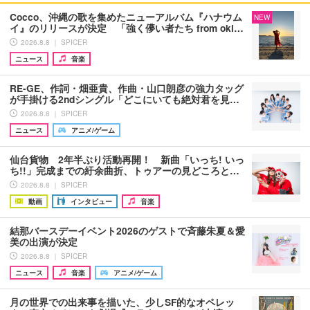
Cocco、沖縄の歌を集めたニューアルバム『ハナウム
NEW
イ』のリリースが決定 「強く儚い者たち from oki…
2026.8.8 ｜ SPICER
ニュース
音楽
RE-GE、作詞・畑亜貴、作曲・山口朗彦の強力タッグ
が手掛ける2ndシングル「どこにいても絶対君を見…
2026.8.8 ｜ SPICER
ニュース
アニメ/ゲーム
仙台貨物 2年半ぶり活動再開！ 新曲「いっち! いっ
ち!!」完成までの紆余曲折、トゥアーの見どころと…
2026.8.8 ｜ SPICER
動画
インタビュー
音楽
結那バースデーイベント2026のゲストで斉藤朱夏＆愛
美の出演が決定
2026.8.8 ｜ SPICER
ニュース
音楽
アニメ/ゲーム
月の世界での出来事を描いた、少しSF的なオペレッ