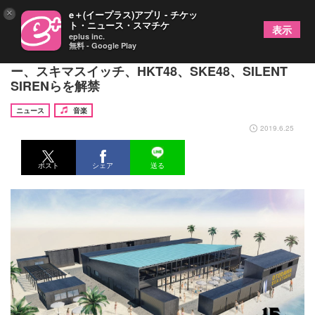
×
e＋(イープラス)アプリ - チケッ
ト・ニュース・スマチケ
表示
eplus inc.
無料 - Google Play
OTODAMA 15周年第5弾発表でゴールデンボンバ
ー、スキマスイッチ、HKT48、SKE48、SILENT
SIRENらを解禁
ニュース
音楽
2019.6.25
ポスト
シェア
送る