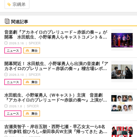
宗綱弟
関連記事
音楽劇『アカネイロのプレリュード～赤坂の奏～』が
開幕 水田航生、小野塚勇人らキャストコメント＆…
2026.3.16 ｜ SPICER
ニュース
舞台
開幕間近！ 水田航生、小野塚勇人ら出演の音楽劇『ア
カネイロのプレリュード～赤坂の奏～』稽古場レポ…
2026.3.10 ｜ SPICER
ニュース
舞台
水田航生、小野塚勇人（Wキャスト）主演 ⾳楽劇
『アカネイロのプレリュード〜⾚坂の奏〜』上演が…
2026.1.8 ｜ SPICER
ニュース
舞台
吉瀬美智子・岸谷五朗・西野七瀬・早乙女太一ら8名
が初参戦 舘ひろし×柴田恭兵W主演『帰ってきた あ…