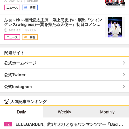
2024.1.18 ｜ SPICER
ニュース
映画
ふぉ～ゆ～福田悠太主演 鴻上尚史 作・演出『ウィン
グレス(wingless)ー翼を持たぬ天使ー』初日コメン…
2023.5.2 ｜ SPICER
ニュース
舞台
関連サイト
公式ホームページ
公式Twitter
公式Instagram
人気記事ランキング
Daily
Weekly
Monthly
ELLEGARDEN、約3年ぶりとなるワンマンツアー『Bad …
1
位