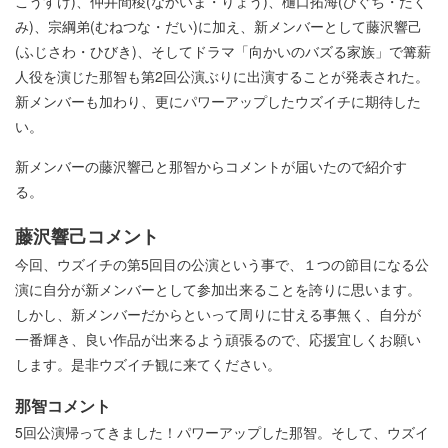
こうすけ)、仲井間稜(なかいま・りょう)、樋口拓海(ひぐち・たく
み)、宗綱弟(むねつな・だい)に加え、新メンバーとして藤沢響己
(ふじさわ・ひびき)、そしてドラマ「向かいのバズる家族」で篝薪
人役を演じた那智も第2回公演ぶりに出演することが発表された。
新メンバーも加わり、更にパワーアップしたウズイチに期待した
い。
新メンバーの藤沢響己と那智からコメントが届いたので紹介す
る。
藤沢響己コメント
今回、ウズイチの第5回目の公演という事で、１つの節目になる公
演に自分が新メンバーとして参加出来ることを誇りに思います。
しかし、新メンバーだからといって周りに甘える事無く、自分が
一番輝き、良い作品が出来るよう頑張るので、応援宜しくお願い
します。是非ウズイチ観に来てください。
那智コメント
5回公演帰ってきました！パワーアップした那智。そして、ウズイ