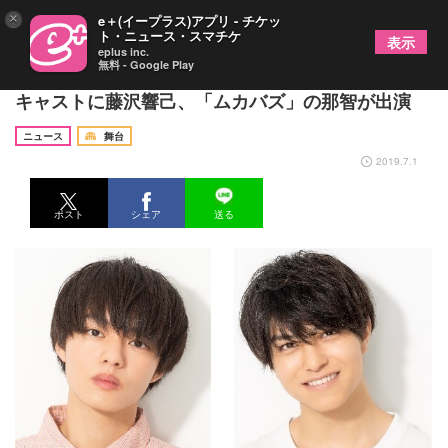
×
e＋(イープラス)アプリ - チケッ
ト・ニュース・スマチケ
表示
eplus inc.
無料 - Google Play
「浅草軽演劇集団・ウズイチ」第5回公演決定 新
キャストに藤沢響己、「ムカバズ」の那智が出演
ニュース
舞台
2019.7.1
ポスト
シェア
送る