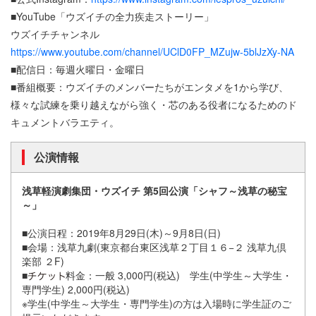
■YouTube「ウズイチの全力疾走ストーリー」
ウズイチチャンネル
https://www.youtube.com/channel/UClD0FP_MZujw-5blJzXy-NA
■配信日：毎週火曜日・金曜日
■番組概要：ウズイチのメンバーたちがエンタメを1から学び、
様々な試練を乗り越えながら強く・芯のある役者になるためのド
キュメントバラエティ。
公演情報
浅草軽演劇集団・ウズイチ 第5回公演「シャフ～浅草の秘宝
～」
■公演日程：2019年8月29日(木)～9月8日(日)
■会場：浅草九劇(東京都台東区浅草２丁目１６−２ 浅草九倶
楽部 ２F)
■
料金：一般 3,000円(税込) 学生(中学生～大学生・
専門学生) 2,000円(税込)
※学生(中学生～大学生・専門学生)の方は入場時に学生証のご