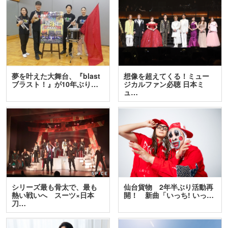
夢を叶えた大舞台、『blast
想像を超えてくる！ミュー
ブラスト！』が10年ぶり…
ジカルファン必聴 日本ミ
ュ…
シリーズ最も骨太で、最も
仙台貨物 2年半ぶり活動再
熱い戦いへ スーツ×日本
開！ 新曲「いっち! いっ…
刀…