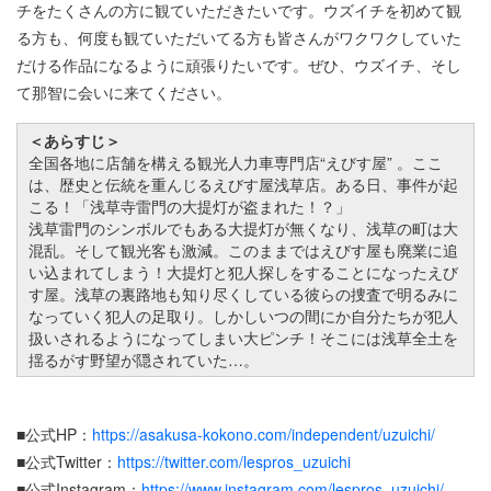
チをたくさんの方に観ていただきたいです。ウズイチを初めて観
る方も、何度も観ていただいてる方も皆さんがワクワクしていた
だける作品になるように頑張りたいです。ぜひ、ウズイチ、そし
て那智に会いに来てください。
＜あらすじ＞
全国各地に店舗を構える観光人力車専門店“えびす屋” 。ここ
は、歴史と伝統を重んじるえびす屋浅草店。ある日、事件が起
こる！「浅草寺雷門の大提灯が盗まれた！？」
浅草雷門のシンボルでもある大提灯が無くなり、浅草の町は大
混乱。そして観光客も激減。このままではえびす屋も廃業に追
い込まれてしまう！大提灯と犯人探しをすることになったえび
す屋。浅草の裏路地も知り尽くしている彼らの捜査で明るみに
なっていく犯人の足取り。しかしいつの間にか自分たちが犯人
扱いされるようになってしまい大ピンチ！そこには浅草全土を
揺るがす野望が隠されていた…。
■公式HP：
https://asakusa-kokono.com/independent/uzuichi/
■公式Twitter：
https://twitter.com/lespros_uzuichi
■公式Instagram：
https://www.instagram.com/lespros_uzuichi/