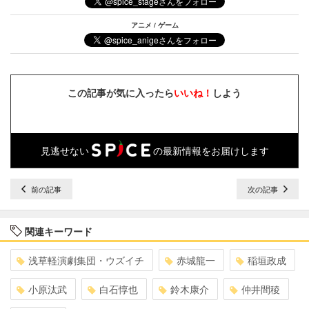
アニメ / ゲーム
この記事が気に入ったら
いいね！
しよう
見逃せない
の最新情報をお届けします
前の記事
次の記事
関連キーワード
浅草軽演劇集団・ウズイチ
赤城龍一
稲垣政成
小原汰武
白石惇也
鈴木康介
仲井間稜