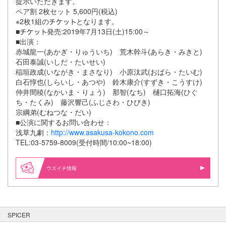
提示いただきます。
ペア割 2枚セット 5,600円(税込)
※2枚1組の
となります。
■
発売:2019年7月13日(土)15:00～
■出演：
赤城龍一(あかぎ・りゅういち) 荒木幹斗(あらき・みきと)
石田泰誠(いしだ・たいせい)
稲垣政成(いながき・まさなり) 小原汰武(おばら・たいむ)
白石惇也(しらいし・あつや) 鈴木康介(すずき・こうすけ)
仲井間稜(なかいま・りょう) 那智(なち) 樋口拓海(ひぐ
ち・たくみ) 藤沢響己(ふじさわ・ひびき)
宗綱弟(むねつな・だい)
■公演に関するお問い合わせ：
浅草九劇：
http://www.asakusa-kokono.com
TEL:03-5759-8009(受付時間/10:00~18:00)
ウズイチ情報
SPICER