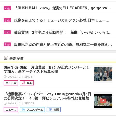
『RUSH BALL 2026』出演のELLEGARDEN、go!go!va…
2
位
想像を超えてくる！ミュージカルファン必聴 日本ミュー…
3
位
仙台貨物 2年半ぶり活動再開！ 新曲「いっち! いっち!!…
4
位
坂東巳之助の伴蔵と尾上右近のお峰、無邪気に一線を越え…
5
位
最新記事
She Side Ship、片山葉菜（Ba）が正式メンバーとし
て加入、新アーティスト写真公開
2026.8.10 ｜ SPICER
ニュース
音楽
『機動警察パトレイバー EZY』File 3は2027年3月5日
に公開決定！File 3第一弾ビジュアル＆特報映像解禁
2026.8.10 ｜ SPICER
ニュース
アニメ/ゲーム
映画