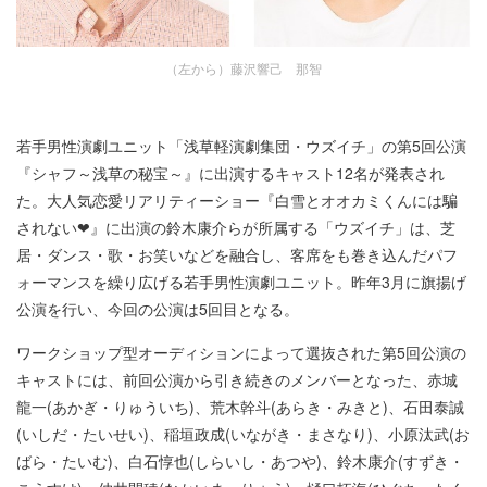
（左から）藤沢響己 那智
若手男性演劇ユニット「浅草軽演劇集団・ウズイチ」の第5回公演
『シャフ～浅草の秘宝～』に出演するキャスト12名が発表され
た。大人気恋愛リアリティーショー『白雪とオオカミくんには騙
されない❤』に出演の鈴木康介らが所属する「ウズイチ」は、芝
居・ダンス・歌・お笑いなどを融合し、客席をも巻き込んだパフ
ォーマンスを繰り広げる若手男性演劇ユニット。昨年3月に旗揚げ
公演を行い、今回の公演は5回目となる。
ワークショップ型オーディションによって選抜された第5回公演の
キャストには、前回公演から引き続きのメンバーとなった、赤城
龍一(あかぎ・りゅういち)、荒木幹斗(あらき・みきと)、石田泰誠
(いしだ・たいせい)、稲垣政成(いながき・まさなり)、小原汰武(お
ばら・たいむ)、白石惇也(しらいし・あつや)、鈴木康介(すずき・