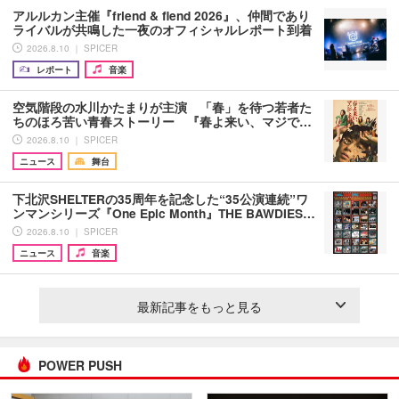
アルルカン主催『friend & fiend 2026』、仲間であり
ライバルが共鳴した一夜のオフィシャルレポート到着
2026.8.10 ｜ SPICER
レポート
音楽
空気階段の水川かたまりが主演 「春」を待つ若者た
ちのほろ苦い青春ストーリー 『春よ来い、マジで…
2026.8.10 ｜ SPICER
ニュース
舞台
下北沢SHELTERの35周年を記念した“35公演連続”ワ
ンマンシリーズ『One Epic Month』THE BAWDIES…
2026.8.10 ｜ SPICER
ニュース
音楽
最新記事をもっと見る
POWER PUSH