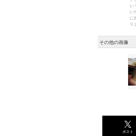
い
い
に
り
その他の画像
ポスト