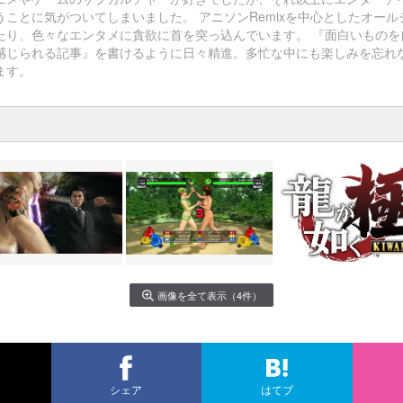
うことに気がついてしまいました。 アニソンRemixを中心としたオール
たり、色々なエンタメに貪欲に首を突っ込んでいます。 『面白いものを
感じられる記事』を書けるように日々精進。多忙な中にも楽しみを忘れ
ます。
画像を全て表示（4件）
シェア
はてブ