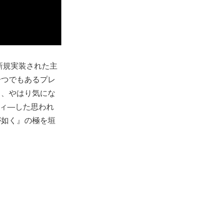
新規実装された主
一つでもあるプレ
る、やはり気にな
ディ―した思われ
が如く』の極を垣