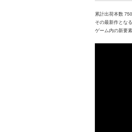
累計出荷本数 7
その最新作となる P
ゲーム内の新要素