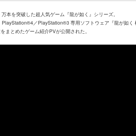
50 万本を突破した超人気ゲーム『龍が如く』シリーズ。
layStation®4／PlayStation®3 専用ソフトウェア『龍が
をまとめたゲーム紹介PVが公開された。