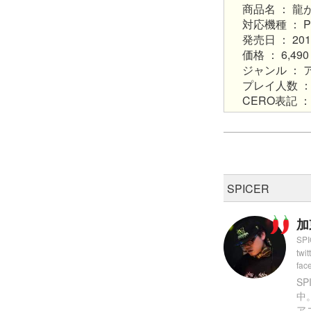
商品名 ： 龍が
対応機種 ： Play
発売日 ： 2016
価格 ： 6,4
ジャンル ： 
プレイ人数 ： 
CERO表記 ： 
SPICER
加
SP
twit
fac
S
中
ア