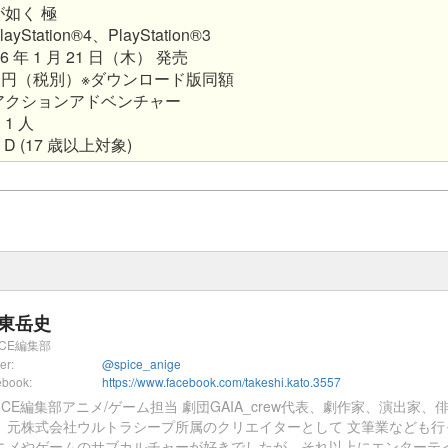
如く 極
Station®4、PlayStation®3
 年 1 月 21 日（木） 発売
90 円（税別）※ダウンロード版同額
アクションアドベンチャー
1 人
D (17 歳以上対象)
東岳史
ICE編集部
ter:
@spice_anige
ebook:
https://www.facebook.com/takeshi.kato.3557
PICE編集部アニメ/ゲーム担当 劇団GAIA_crew代表、劇作家、演出家
。元株式会社ウルトラシープ所属のクリエイターとして 文筆業なども行
ニメやゲームのサブカルチャーが好きでしたが、それ以上にエンターテ