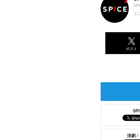
SP
エ
ポスト
S
演劇 /