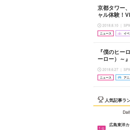
京都タワー、
ャル体験！V
2018.8.10 ｜ SP
ニュース
イベ
『僕のヒーロー
ーロー）～』
2018.6.27 ｜ SP
ニュース
アニ
人気記事ラ
Dail
広島東洋カ
1
位