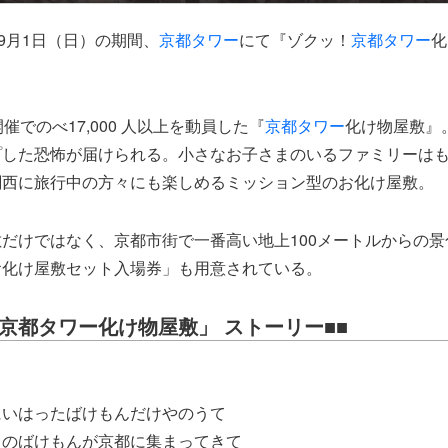
～9月1日（日）の期間、
京都タワー
にて『ゾクッ！
京都タワー
化
催でのべ17,000 人以上を動員した『
京都タワー
化け物屋敷』
プした恐怖が届けられる。小さなお子さまのいるファミリーは
関西に旅行中の方々にも楽しめるミッション型のお化け屋敷。
だけではなく、京都市街で一番高い地上100メートルからの
お化け屋敷セット入場券」も用意されている。
！京都タワー化け物屋敷」 ストーリー■■
にいはったばけもんだけやのうて
らのばけもんが京都に集まってきて