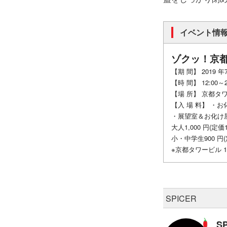
イベント情
ゾクッ！京
【期 間】 2019 年7
【時 間】 12:00～20
【場 所】 京都タワ
【入 場 料】 ・お
・展望室＆お化け
大人1,000 円(定価1
小・中学生900 円(
※京都タワービル 
SPICER
S