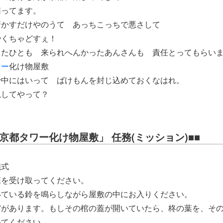
困ってます。
驚かすだけやのうて あっちこっちで悪さして
やくちゃどすぇ！
ったひとも 来られへんかったあんさんも 責任とってもらい
ワー
化け物屋敷
で中にはいって ばけもんを封じ込めておくなはれ。
忍してやって？
京都タワー化け物屋敷」 任務(ミッション)■■
儀式
葉を受け取ってください。
いている鈴を鳴らしながら屋敷の中にお入りください。
棺があります。もしその棺の蓋が開いていたら、柊の葉を、そ
めてください。