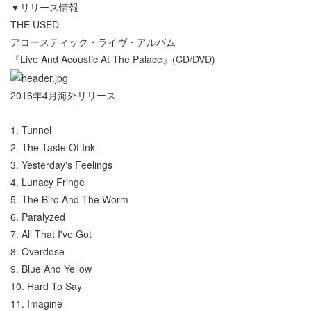
▼リリース情報
THE USED
アコースティック・ライヴ・アルバム
『Live And Acoustic At The Palace』(CD/DVD)
2016年4月海外リリース
1. Tunnel
2. The Taste Of Ink
3. Yesterday's Feelings
4. Lunacy Fringe
5. The Bird And The Worm
6. Paralyzed
7. All That I've Got
8. Overdose
9. Blue And Yellow
10. Hard To Say
11. Imagine