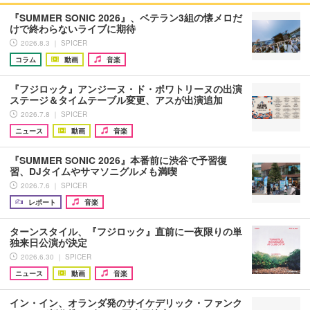
『SUMMER SONIC 2026』、ベテラン3組の懐メロだ
けで終わらないライブに期待
2026.8.3 ｜ SPICER
コラム
動画
音楽
『フジロック』アンジーヌ・ド・ポワトリーヌの出演
ステージ＆タイムテーブル変更、アスが出演追加
2026.7.8 ｜ SPICER
ニュース
動画
音楽
『SUMMER SONIC 2026』本番前に渋谷で予習復
習、DJタイムやサマソニグルメも満喫
2026.7.6 ｜ SPICER
レポート
音楽
ターンスタイル、『フジロック』直前に一夜限りの単
独来日公演が決定
2026.6.30 ｜ SPICER
ニュース
動画
音楽
イン・イン、オランダ発のサイケデリック・ファンク