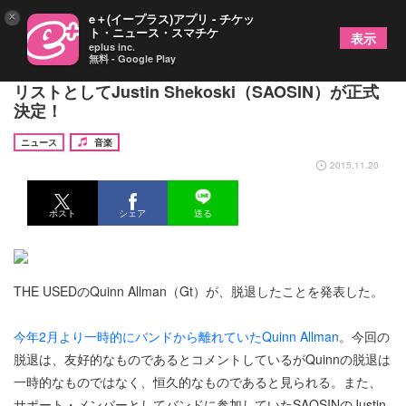
×
e＋(イープラス)アプリ - チケッ
ト・ニュース・スマチケ
表示
eplus inc.
無料 - Google Play
THE USED、Quinn Allman（Gt）が脱退。新ギタ
リストとしてJustin Shekoski（SAOSIN）が正式
決定！
ニュース
音楽
2015.11.20
ポスト
シェア
送る
THE USEDのQuinn Allman（Gt）が、脱退したことを発表した。
今年2月より一時的にバンドから離れていたQuinn Allman
。今回の
脱退は、友好的なものであるとコメントしているがQuinnの脱退は
一時的なものではなく、恒久的なものであると見られる。また、
サポート・メンバーとしてバンドに参加していたSAOSINのJustin