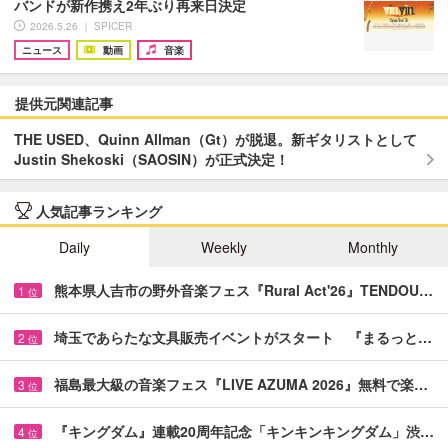
バンドが新作携え2年ぶり再来日決定
2026.5.26 ｜ SPICER
ニュース
動画
音楽
提供元関連記事
THE USED、Quinn Allman（Gt）が脱退。新ギタリストとして
Justin Shekoski（SAOSIN）が正式決定！
人気記事ランキング
Daily
Weekly
Monthly
熊本県人吉市の野外音楽フェス『Rural Act'26』TENDOU…
1
位
埼玉であらたな文具販売イベントがスタート 『まるっと…
2
位
福島最大級の音楽フェス『LIVE AZUMA 2026』無料で楽…
3
位
『キングダム』連載20周年記念「キンキンキングダム」渋…
4
位