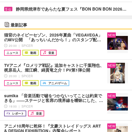
静岡県焼津市であらたな夏フェス『BON BON BON 2026…
5
位
最新記事
猫背のネイビーセゾン、2026年夏曲「VEGAVEGA」
NEW
のMV公開 「あっちいんだから！」のスタンプ配…
20:00 ｜ SPICER
ニュース
動画
音楽
TVアニメ『ロメリア戦記』追加キャストに千葉翔也、
NEW
梶原岳人、堀江瞬、綿貫竜之介！PV第1弾公開
20:00 ｜ SPICER
ニュース
動画
アニメ/ゲーム
sumika 「音楽活動で嘘をつかないってことは約束で
NEW
きる」――ステージと客席の境界線を曖昧にした、…
19:00 ｜ SPICER
レポート
音楽
アニメ10周年に乾杯！『文豪ストレイドッグス ART
NEW
& DESIGN EXHIBITION』内覧会レポート