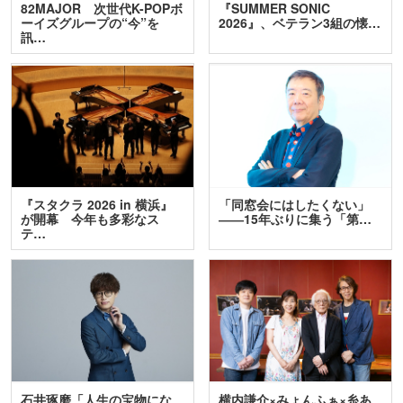
82MAJOR 次世代K-POPボ
『SUMMER SONIC
ーイズグループの“今”を
2026』、ベテラン3組の懐…
訊…
『スタクラ 2026 in 横浜』
「同窓会にはしたくない」
が開幕 今年も多彩なス
――15年ぶりに集う「第…
テ…
石井琢磨「人生の宝物にな
横内謙介×みょんふぁ×糸あ