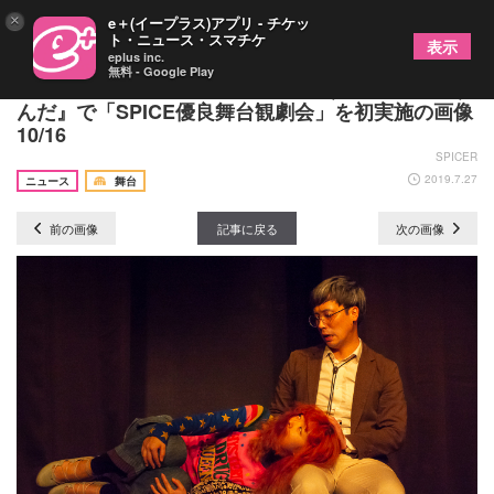
×
e＋(イープラス)アプリ - チケッ
ト・ニュース・スマチケ
表示
eplus inc.
無料 - Google Play
劇団「地蔵中毒」9月上演の新作『ずんだ or not ず
んだ』で「SPICE優良舞台観劇会」を初実施の画像
10/16
SPICER
2019.7.27
ニュース
舞台
前の画像
記事に戻る
次の画像