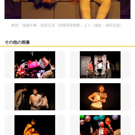
劇団「地蔵中毒」前回公演『純喫茶味噌夢』より（撮影：塚田史香）
その他の画像