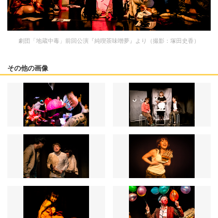
劇団「地蔵中毒」前回公演『純喫茶味噌夢』より（撮影：塚田史香）
その他の画像