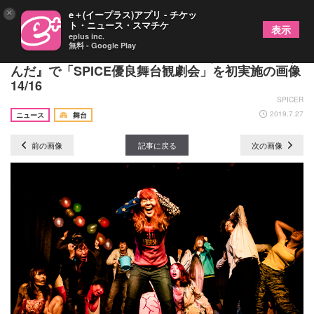
×
e＋(イープラス)アプリ - チケッ
ト・ニュース・スマチケ
表示
eplus inc.
無料 - Google Play
劇団「地蔵中毒」9月上演の新作『ずんだ or not ず
んだ』で「SPICE優良舞台観劇会」を初実施の画像
14/16
SPICER
2019.7.27
ニュース
舞台
前の画像
記事に戻る
次の画像