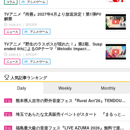
コラム
アニメ/ゲーム
TVアニメ『尚善』2027年4月より放送決定！第1弾PV
解禁
2026.8.5 ｜ SPICER
ニュース
アニメ/ゲーム
TVアニメ『野生のラスボスが現れた！』第2期、Susp
ended 4thによるOPテーマ「Melodic Impact…
2026.8.4 ｜ SPICER
ニュース
アニメ/ゲーム
人気記事ランキング
Daily
Weekly
Monthly
熊本県人吉市の野外音楽フェス『Rural Act'26』TENDOU…
1
位
埼玉であらたな文具販売イベントがスタート 『まるっと…
2
位
福島最大級の音楽フェス『LIVE AZUMA 2026』無料で楽…
3
位