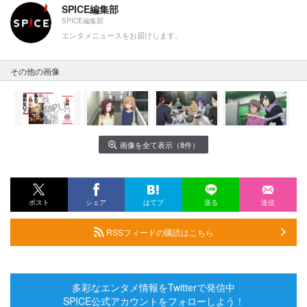
SPICE編集部
SPICE編集部
エンタメニュースをお届けします。
その他の画像
画像を全て表示（8件）
ポスト
シェア
はてブ
送る
送信
RSSフィードの購読はこちら
多彩なエンタメ情報をTwitterで発信中
SPICE公式アカウントをフォローしよう！