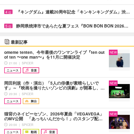
『キングダム』連載20周年記念「キンキンキングダム」渋…
4
位
静岡県焼津市であらたな夏フェス『BON BON BON 2026…
5
位
最新記事
omeme tenten、今年最後のワンマンライブ『ten out
NEW
of ten 〜one man〜』を11月に開催決定
21:00 ｜ SPICER
ニュース
音楽
岡田利規（作・演出）「5人の俳優が素晴らしいで
NEW
す」～『映画を撮りたいゾンビの演劇』が開幕し、…
20:30 ｜ SPICER
ニュース
舞台
猫背のネイビーセゾン、2026年夏曲「VEGAVEGA」
NEW
のMV公開 「あっちいんだから！」のスタンプ配…
20:00 ｜ SPICER
ニュース
動画
音楽