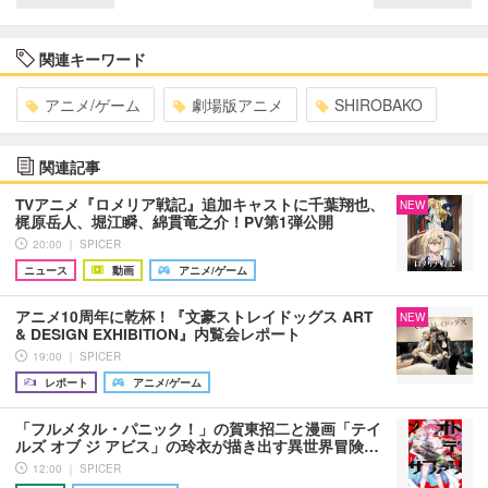
関連キーワード
アニメ/ゲーム
劇場版アニメ
SHIROBAKO
関連記事
TVアニメ『ロメリア戦記』追加キャストに千葉翔也、
NEW
梶原岳人、堀江瞬、綿貫竜之介！PV第1弾公開
20:00 ｜ SPICER
ニュース
動画
アニメ/ゲーム
アニメ10周年に乾杯！『文豪ストレイドッグス ART
NEW
& DESIGN EXHIBITION』内覧会レポート
19:00 ｜ SPICER
レポート
アニメ/ゲーム
「フルメタル・パニック！」の賀東招二と漫画「テイ
ルズ オブ ジ アビス」の玲衣が描き出す異世界冒険…
12:00 ｜ SPICER