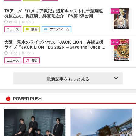
TVアニメ『ロメリア戦記』追加キャストに千葉翔也、
NEW
梶原岳人、堀江瞬、綿貫竜之介！PV第1弾公開
20:00 ｜ SPICER
ニュース
動画
アニメ/ゲーム
大阪・茨木のライブハウス「JACK LION」存続支援
NEW
ライブ『JACK LION FES 2026 ～Save the "Jack …
19:00 ｜ SPICER
ニュース
音楽
最新記事をもっと見る
POWER PUSH