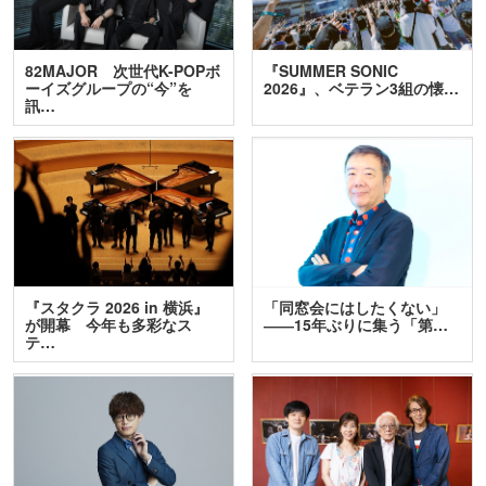
82MAJOR 次世代K-POPボ
『SUMMER SONIC
ーイズグループの“今”を
2026』、ベテラン3組の懐…
訊…
『スタクラ 2026 in 横浜』
「同窓会にはしたくない」
が開幕 今年も多彩なス
――15年ぶりに集う「第…
テ…