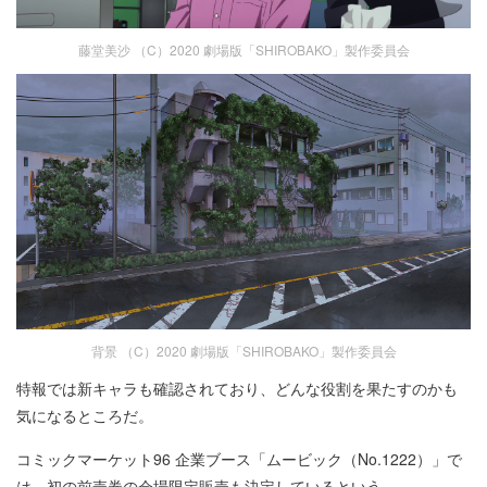
藤堂美沙 （C）2020 劇場版「SHIROBAKO」製作委員会
背景 （C）2020 劇場版「SHIROBAKO」製作委員会
特報では新キャラも確認されており、どんな役割を果たすのかも
気になるところだ。
コミックマーケット96 企業ブース「ムービック（No.1222）」で
は、初の前売券の会場限定販売も決定しているという。