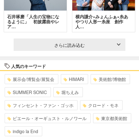
石井琢磨「人生の宝物にな
横内謙介×みょんふぁ×糸あ
るように」 初披露曲やレ
やつり人形一糸座 創作
ア…
人…
さらに読み込む
人気のキーワード
展示会/博覧会/展覧会
HIMARI
美術館/博物館
SUMMER SONIC
堀ちえみ
フィンセント・ファン・ゴッホ
クロード・モネ
ピエール・オーギュスト・ルノワール
東京都美術館
indigo la End