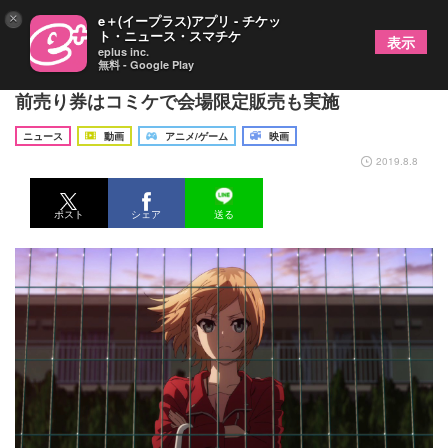
×
e＋(イープラス)アプリ - チケッ
ト・ニュース・スマチケ
表示
eplus inc.
無料 - Google Play
劇場版『SHIROBAKO』特報映像＆場面写真公開！
前売り券はコミケで会場限定販売も実施
ニュース
動画
アニメ/ゲーム
映画
2019.8.8
ポスト
シェア
送る