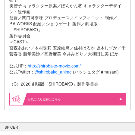
美智子 キャラクター原案／ぽんかん⑧ キャラクターデザイ
ン・総作画
監督／関口可奈味 プロデュース／インフィニット 制作／
P.A.WORKS 配給／ショウゲート 製作／劇場版
「SHIROBAKO」
製作委員会
＜CAST＞
宮森あおい／木村珠莉 安原絵麻／佳村はるか 坂木しずか／千
菅春香 藤堂美沙／髙野麻美 今井みどり／大和田仁美 ほか
公式HP：
http://shirobako-movie.com/
公式Twitter：
@shirobako_anime
(ハッシュタグ #musani)
（C）2020 劇場版「SHIROBAKO」製作委員会
お気に入り登録はこちら
SPICER