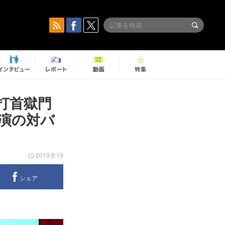
 打首獄門
演の対バ
2019.8.19
シェア