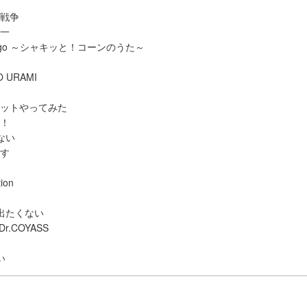
こ戦争
界一
up 'n' go ～シャキッと！コーンのうた～
O URAMI
エットやってみた
ウ！
ない
です
ion
ら出たくない
Dr.COYASS
い