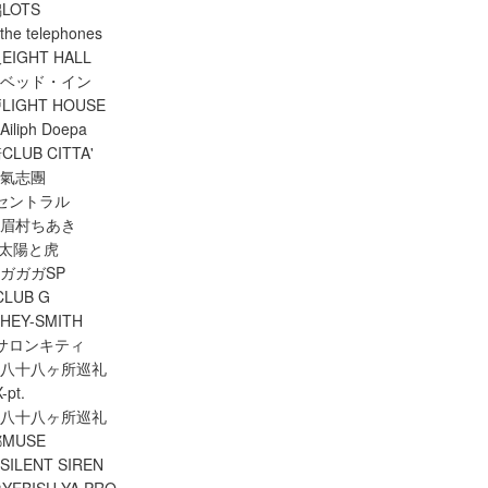
LOTS
e telephones
EIGHT HALL
 ベッド・イン
LIGHT HOUSE
liph Doepa
LUB CITTA'
 氣志團
坂セントラル
 眉村ちあき
 太陽と虎
 ガガガSP
LUB G
EY-SMITH
山サロンキティ
/ 八十八ヶ所巡礼
pt.
/ 八十八ヶ所巡礼
都MUSE
ILENT SIREN