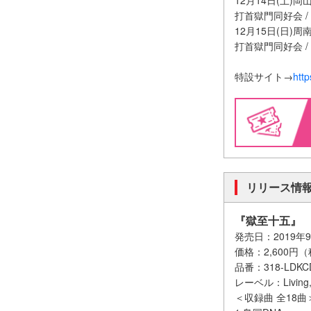
12月14日(土)岡山Y
打首獄門同好会 
12月15日(日)周南R
打首獄門同好会 
特設サイト→
http
リリース情
『獄至十五』
発売日：2019年9
価格：2,600円
品番：318-LDKC
レーベル：Living,Di
＜収録曲 全18曲