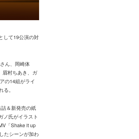
として19公演の対
屋さん、岡崎体
志團、眉村ちあき、ガ
トアの14組がライ
される。
缶詰＆新発売の紙
ガノ氏がイラスト
V「Shake it up
ろしたシーンが加わ