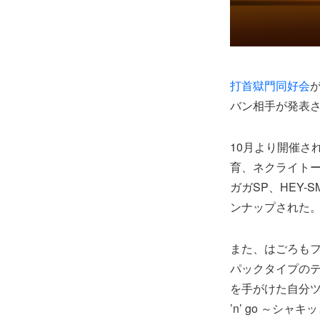
打首獄門同好会
バン相手が発表
10月より開催さ
育、ネクライトーキー
ガガSP、HEY-
ンナップされた
また、はごろもフ
パックタイプの
を手がけた自分ツ
’n’ go ～