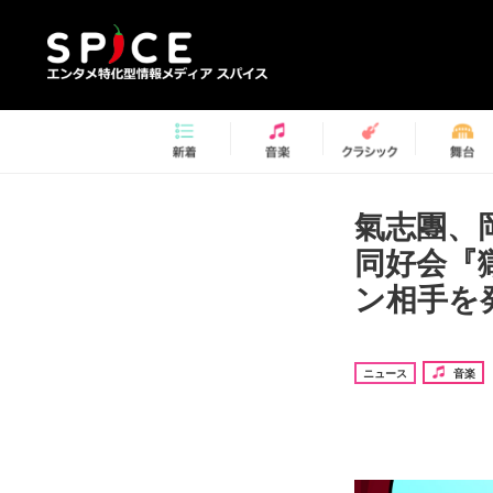
氣志團、岡
同好会『
ン相手を
ニュース
音楽