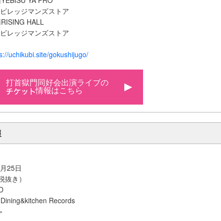
EBISU YA PRO
/ ビレッジマンズストア
ISING HALL
/ ビレッジマンズストア
s://uchikubi.site/gokushijugo/
打首獄門同好会出演ライブの
情報はこちら
報
月25日
（税抜き）
D
ning&kitchen Records
＞