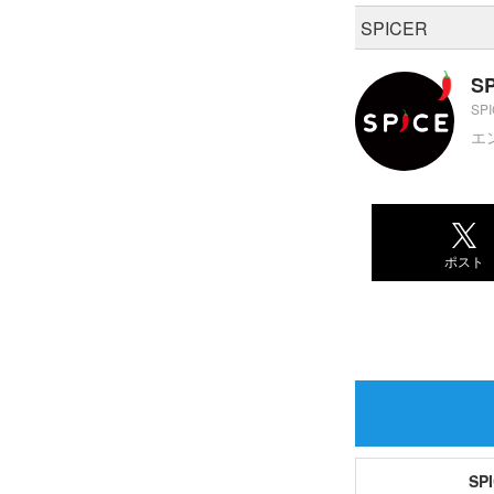
SPICER
S
SP
エ
ポスト
S