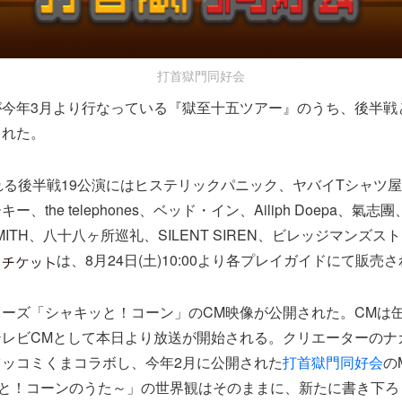
打首獄門同好会
が今年3月より行なっている『獄至十五ツアー』のうち、後半戦
された。
れる後半戦19公演にはヒステリックパニック、ヤバイTシャツ
、the telephones、ベッド・イン、Ailiph Doepa、氣
SMITH、八十八ヶ所巡礼、SILENT SIREN、ビレッジマンズス
。
は、8月24日(土)10:00より各プレイガイドにて販売
ーズ「シャキッと！コーン」のCM映像が公開された。CMは
テレビCMとして本日より放送が開始される。クリエーターのナ
ッコミくまコラボし、今年2月に公開された
打首獄門同好会
のM
シャキッと！コーンのうた～」の世界観はそのままに、新たに書き下