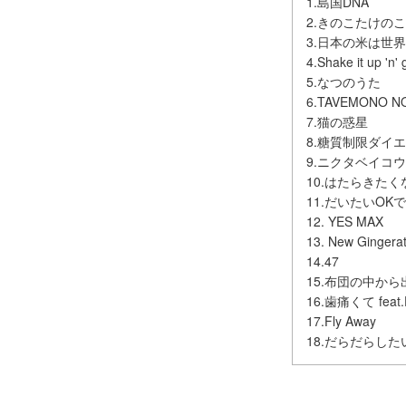
1.島国DNA
2.きのこたけの
3.日本の米は世
4.Shake it 
5.なつのうた
6.TAVEMONO N
7.猫の惑星
8.糖質制限ダイ
9.ニクタベイコ
10.はたらきたく
11.だいたいOK
12. YES MAX
13. New Gingerat
14.47
15.布団の中か
16.歯痛くて feat.
17.Fly Away
18.だらだらした