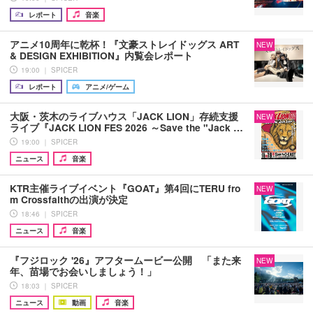
レポート
音楽
アニメ10周年に乾杯！『文豪ストレイドッグス ART
NEW
& DESIGN EXHIBITION』内覧会レポート
19:00 ｜ SPICER
レポート
アニメ/ゲーム
大阪・茨木のライブハウス「JACK LION」存続支援
NEW
ライブ『JACK LION FES 2026 ～Save the "Jack …
19:00 ｜ SPICER
ニュース
音楽
KTR主催ライブイベント『GOAT』第4回にTERU fro
NEW
m Crossfaithの出演が決定
18:46 ｜ SPICER
ニュース
音楽
『フジロック '26』アフタームービー公開 「また来
NEW
年、苗場でお会いしましょう！」
18:03 ｜ SPICER
ニュース
動画
音楽