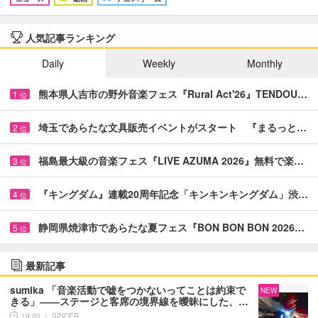
人気記事ランキング
Daily
Weekly
Monthly
熊本県人吉市の野外音楽フェス『Rural Act'26』TENDOU…
1
位
埼玉であらたな文具販売イベントがスタート 『まるっと…
2
位
福島最大級の音楽フェス『LIVE AZUMA 2026』無料で楽…
3
位
『キングダム』連載20周年記念「キンキンキングダム」渋…
4
位
静岡県焼津市であらたな夏フェス『BON BON BON 2026…
5
位
最新記事
sumika 「音楽活動で嘘をつかないってことは約束で
NEW
きる」――ステージと客席の境界線を曖昧にした、…
19:00 ｜ SPICER