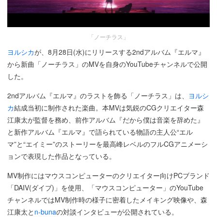
「ノーチラス」
ヨルシカ
が、8月28日(水)にリリースする2ndアルバム『エルマ』
から新曲「ノーチラス」のMVを自身のYouTubeチャンネルで公開
した。
2ndアルバム『エルマ』のラストを飾る「ノーチラス」は、
ヨルシ
カ
結成当初に制作された楽曲。本MVは気鋭のCGクリエイター森
江康太が監督を務め、前作アルバム『だから僕は音楽を辞めた』
と新作アルバム『エルマ』で語られている物語の主人公“エル
マ”と“エイミー”のストーリーを最高峰レベルのフルCGアニメーシ
ョンで表現した作品となっている。
MV制作にはマウスコンピューターのクリエイター向けPCブランド
「DAIV(ダイブ)」を使用、「マウスコンピューター」のYouTube
チャンネルではMV制作時の様子に密着したメイキング映像や、森
江康太と
n-buna
の対談インタビューが公開されている。