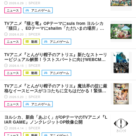
2026.6.29 ｜ SPICER
ニュース
アニメ/ゲーム
TVアニメ『猫と竜』OPテーマにsuis from ヨルシカ
「猫日」、EDテーマにshallm「ただいまの場所」…
2026.6.20 ｜ SPICER
ニュース
動画
アニメ/ゲーム
TVアニメ『とんがり帽子のアトリエ』新たなストーリ
ービジュアル解禁！ラストスパートに向けWEBCM…
2026.6.15 ｜ SPICER
ニュース
動画
アニメ/ゲーム
TVアニメ『とんがり帽子のアトリエ』魔法界の掟に厳
格なイースヒースがココたちに立ちはだかる！緊張…
2026.5.20 ｜ SPICER
ニュース
アニメ/ゲーム
ヨルシカ、新曲「あぶく」がOPテーマのTVアニメ『L
IAR GAME』ノンクレジットOP映像公開
2026.4.14 ｜ SPICER
ニュース
動画
アニメ/ゲーム