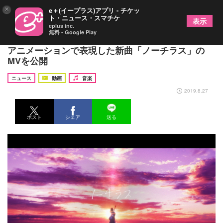
×
e＋(イープラス)アプリ - チケッ
ト・ニュース・スマチケ
表示
eplus inc.
無料 - Google Play
ヨルシカ “エルマ”と“エイミー”の物語をフルCG
アニメーションで表現した新曲「ノーチラス」の
MVを公開
ニュース
動画
音楽
2019.8.27
ポスト
シェア
送る