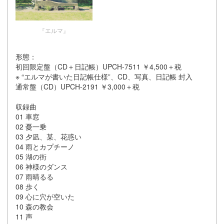
『エルマ』
形態：
初回限定盤（CD＋日記帳）UPCH-7511 ￥4,500＋税
※ “エルマが書いた日記帳仕様”、CD、写真、日記帳 封入
通常盤（CD）UPCH-2191 ￥3,000＋税
収録曲
01 車窓
02 憂一乗
03 夕凪、某、花惑い
04 雨とカプチーノ
05 湖の街
06 神様のダンス
07 雨晴るる
08 歩く
09 心に穴が空いた
10 森の教会
11 声