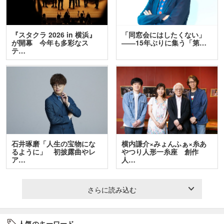
『スタクラ 2026 in 横浜』
「同窓会にはしたくない」
が開幕 今年も多彩なス
――15年ぶりに集う「第…
テ…
石井琢磨「人生の宝物にな
横内謙介×みょんふぁ×糸あ
るように」 初披露曲やレ
やつり人形一糸座 創作
ア…
人…
さらに読み込む
人気のキーワード