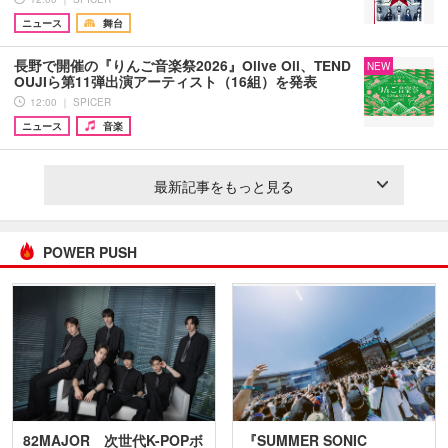
ニュース
舞台
長野で開催の『りんご音楽祭2026』Olive Oil、TEND
NEW
OUJIら第11弾出演アーティスト（16組）を発表
12:00 ｜ SPICER
ニュース
音楽
最新記事をもっと見る
POWER PUSH
82MAJOR 次世代K-POPボ
『SUMMER SONIC