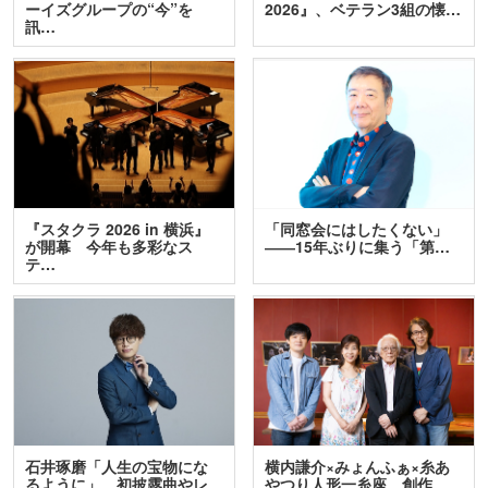
ーイズグループの“今”を
2026』、ベテラン3組の懐…
訊…
『スタクラ 2026 in 横浜』
「同窓会にはしたくない」
が開幕 今年も多彩なス
――15年ぶりに集う「第…
テ…
石井琢磨「人生の宝物にな
横内謙介×みょんふぁ×糸あ
るように」 初披露曲やレ
やつり人形一糸座 創作