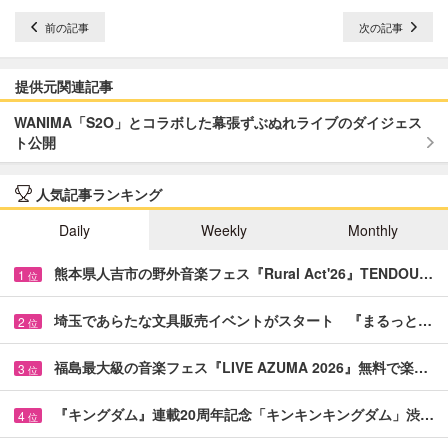
前の記事
次の記事
提供元関連記事
WANIMA「S2O」とコラボした幕張ずぶぬれライブのダイジェス
ト公開
人気記事ランキング
Daily
Weekly
Monthly
熊本県人吉市の野外音楽フェス『Rural Act'26』TENDOU…
1
位
埼玉であらたな文具販売イベントがスタート 『まるっと…
2
位
福島最大級の音楽フェス『LIVE AZUMA 2026』無料で楽…
3
位
『キングダム』連載20周年記念「キンキンキングダム」渋…
4
位