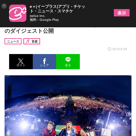
×
e＋(イープラス)アプリ - チケッ
ト・ニュース・スマチケ
表示
eplus inc.
無料 - Google Play
WANIMA「S2O」とコラボした幕張ずぶぬれライブ
のダイジェスト公開
ニュース
音楽
2019.8.29
ポスト
シェア
送る