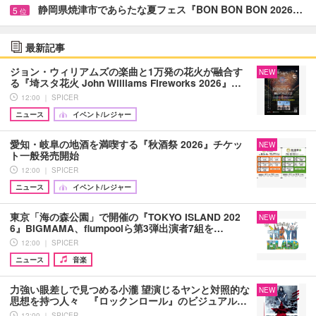
静岡県焼津市であらたな夏フェス『BON BON BON 2026…
5
位
最新記事
ジョン・ウィリアムズの楽曲と1万発の花火が融合す
NEW
る『埼スタ花火 John Williams Fireworks 2026』…
12:00 ｜ SPICER
ニュース
イベント/レジャー
愛知・岐阜の地酒を満喫する『秋酒祭 2026』チケッ
NEW
ト一般発売開始
12:00 ｜ SPICER
ニュース
イベント/レジャー
東京「海の森公園」で開催の『TOKYO ISLAND 202
NEW
6』BIGMAMA、flumpoolら第3弾出演者7組を…
12:00 ｜ SPICER
ニュース
音楽
力強い眼差しで見つめる小瀧 望演じるヤンと対照的な
NEW
思想を持つ人々 『ロックンロール』のビジュアル…
12:00 ｜ SPICER