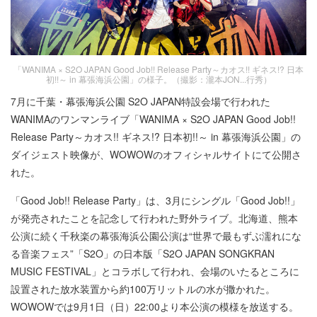
「WANIMA × S2O JAPAN Good Job!! Release Party～カオス!! ギネス!? 日本
初!!～ in 幕張海浜公園」の様子。（撮影：瀧本JON...行秀）
7月に千葉・幕張海浜公園 S2O JAPAN特設会場で行われた
WANIMAのワンマンライブ「WANIMA × S2O JAPAN Good Job!!
Release Party～カオス!! ギネス!? 日本初!!～ in 幕張海浜公園」の
ダイジェスト映像が、WOWOWのオフィシャルサイトにて公開さ
れた。
「Good Job!! Release Party」は、3月にシングル「Good Job!!」
が発売されたことを記念して行われた野外ライブ。北海道、熊本
公演に続く千秋楽の幕張海浜公園公演は“世界で最もずぶ濡れにな
る音楽フェス”「S2O」の日本版「S2O JAPAN SONGKRAN
MUSIC FESTIVAL」とコラボして行われ、会場のいたるところに
設置された放水装置から約100万リットルの水が撒かれた。
WOWOWでは9月1日（日）22:00より本公演の模様を放送する。