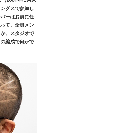
リングス
で参加し
ンバーはお前に任
思って、全員メン
うか、スタジオで
この編成で何かで