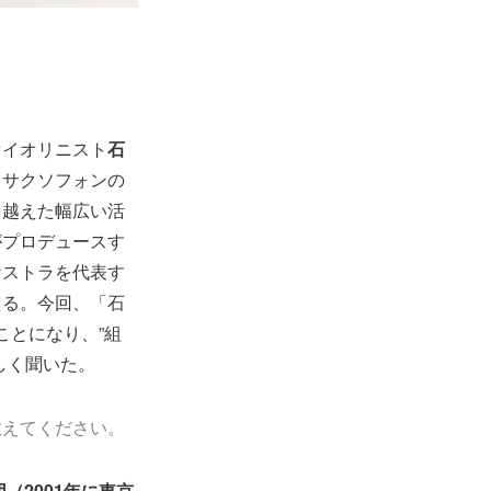
ァイオリニスト
石
・サクソフォンの
を越えた幅広い活
がプロデュースす
ケストラを代表す
える。今回、「石
ことになり、”組
しく聞いた。
教えてください。
（2001年に東京