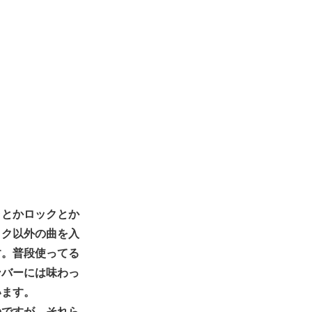
ラとかロックとか
ック以外の曲を入
す。普段使ってる
ンバーには味わっ
います。
のですが、それら