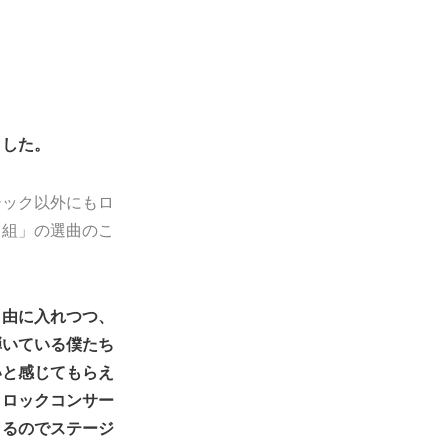
ました。
シック以外にもロ
田組」の選曲のこ
自由に入れつつ、
弾いている僕たち
いと感じてもらえ
もロックコンサー
くるのでステージ