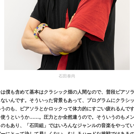
石田泰尚
ーは僕も含めて基本はクラシック畑の人間なので、普段ピアソ
りないんです。そういった背景もあって、プログラムにクラシ
いうのも、ピアソラとかロックって体力的にすごい疲れるんで
を使うというか……。圧力とか全然違うので。そういうのもメ
うのもあり、「石田組」ではいろんなジャンルの音楽をやって
バーにとって決して易しくない、むしろハードな挑戦ではある