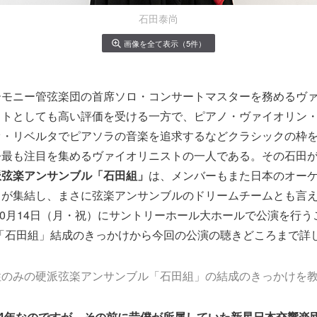
石田泰尚
画像を全て表示（5件）
ーモニー管弦楽団の首席ソロ・コンサートマスターを務めるヴ
ストとしても高い評価を受ける一方で、ピアノ・ヴァイオリン
オ・リベルタでピアソラの音楽を追求するなどクラシックの枠
今最も注目を集めるヴァイオリニストの一人である。その石田
派弦楽アンサンブル「石田組」
は、メンバーもまた日本のオー
トが集結し、まさに弦楽アンサンブルのドリームチームとも言
年10月14日（月・祝）にサントリーホール大ホールで公演を行う
「石田組」結成のきっかけから今回の公演の聴きどころまで詳
性のみの硬派弦楽アンサンブル「石田組」の結成のきっかけを
14年なのですが、その前に昔僕が所属していた新星日本交響楽団