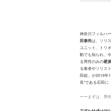
神奈川フィルハ
田泰尚
は、ソリ
ユニット、トリ
動でも知られ、
る男性のみの
硬
る奏者やソリス
田組」が2019
長”である石田に
ーーまずは、男
正式な結成は20