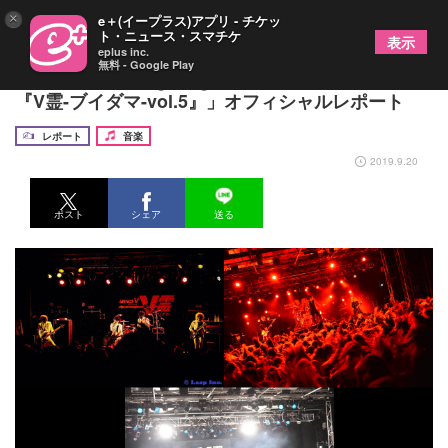
×
e＋(イープラス)アプリ - チケッ
ト・ニュース・スマチケ
表示
eplus inc.
無料 - Google Play
DIAURA、キズ、gulu guluが激突！ MIND-V主催
『V霊-ブイダマ-vol.5』」オフィシャルレポート
レポート
音楽
2019.9.20
ポスト
シェア
送る