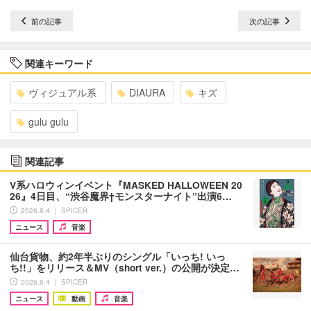
前の記事
次の記事
関連キーワード
ヴィジュアル系
DIAURA
キズ
gulu gulu
関連記事
V系ハロウィンイベント『MASKED HALLOWEEN 20
26』4日目、“渋谷魔界†モンスターナイト”出演6…
2026.8.4 ｜ SPICER
ニュース
音楽
仙台貨物、約2年半ぶりのシングル「いっち! いっ
ち!!」をリリース＆MV（short ver.）の公開が決定…
2026.8.4 ｜ SPICER
ニュース
動画
音楽