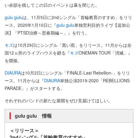
い余韻を残してこの日のイベントは幕を閉じた。
gulu gulu
は、11月5日に2ndシングル「首輪教育のすすめ」をリリ
ース。2020年1月10日に『
gulu gulu
単独営利目的ライヴ【追加公
演】「PTSD治療～思春期編～」』を行う。
キズ
は10月29日にシングル「黒い雨」をリリース。11月からは全
国12ヵ所のライブハウスを廻る『
キズ
ONEMAN TOUR「消滅」』
を開催。
DIAURA
は10月2日にシングル「FINALE-Last Rebellion-」をリリ
ース。11月からは『
DIAURA
単独公演2019-2020「REBELLIONS
PARADE」』がスタートする。
それぞれのバンドの新たな展開をぜひ見届けてほしい。
gulu gulu 情報
＜リリース＞
2ndシングル「首輪教育のすすめ」