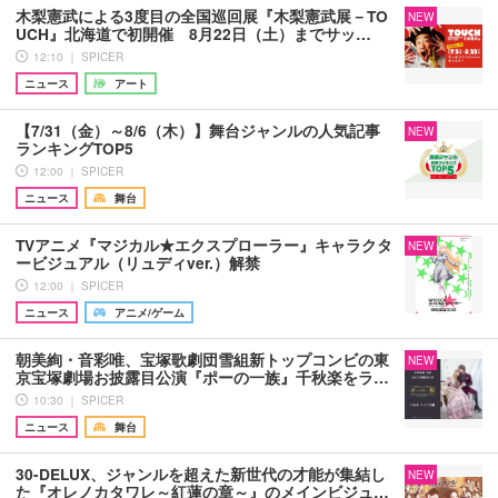
木梨憲武による3度目の全国巡回展『木梨憲武展－TO
NEW
UCH』北海道で初開催 8月22日（土）までサッ…
12:10 ｜ SPICER
ニュース
アート
【7/31（金）～8/6（木）】舞台ジャンルの人気記事
NEW
ランキングTOP5
12:00 ｜ SPICER
ニュース
舞台
TVアニメ『マジカル★エクスプローラー』キャラクタ
NEW
ービジュアル（リュディver.）解禁
12:00 ｜ SPICER
ニュース
アニメ/ゲーム
朝美絢・音彩唯、宝塚歌劇団雪組新トップコンビの東
NEW
京宝塚劇場お披露目公演『ポーの一族』千秋楽をラ…
10:30 ｜ SPICER
ニュース
舞台
30-DELUX、ジャンルを超えた新世代の才能が集結し
NEW
た『オレノカタワレ～紅蓮の章～』のメインビジュ…