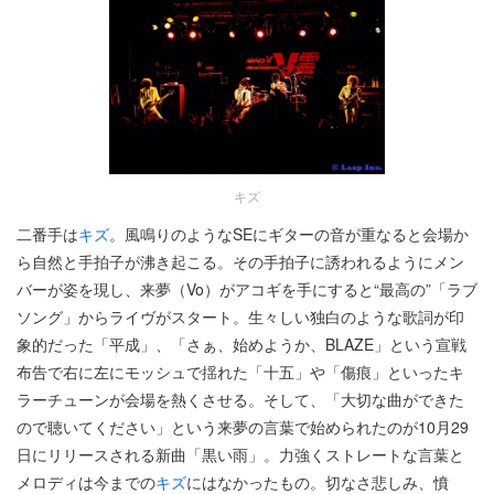
キズ
二番手は
キズ
。風鳴りのようなSEにギターの音が重なると会場か
ら自然と手拍子が沸き起こる。その手拍子に誘われるようにメン
バーが姿を現し、来夢（Vo）がアコギを手にすると“最高の”「ラブ
ソング」からライヴがスタート。生々しい独白のような歌詞が印
象的だった「平成」、「さぁ、始めようか、BLAZE」という宣戦
布告で右に左にモッシュで揺れた「十五」や「傷痕」といったキ
ラーチューンが会場を熱くさせる。そして、「大切な曲ができた
ので聴いてください」という来夢の言葉で始められたのが10月29
日にリリースされる新曲「黒い雨」。力強くストレートな言葉と
メロディは今までの
キズ
にはなかったもの。切なさ悲しみ、憤