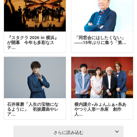
『スタクラ 2026 in 横浜』
「同窓会にはしたくない」
が開幕 今年も多彩なス
――15年ぶりに集う「第…
テ…
石井琢磨「人生の宝物にな
横内謙介×みょんふぁ×糸あ
るように」 初披露曲やレ
やつり人形一糸座 創作
ア…
人…
さらに読み込む