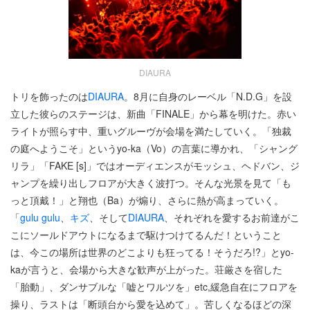
DIAURA
トリを飾ったのは
DIAURA
。8月に自身のレーベル「N.D.G」を設
立した彼らのステージは、新曲「FINALE」から幕を明けた。赤い
ライトが照らす中、重いグルーヴが会場を満たしていく。「独裁
の庭へようこそ」というyo-ka（Vo）の言葉に導かれ、「シャング
リラ」「FAKE [s]」ではオーディエンスがモッシュ、ヘドバン、ジ
ャンプを繰り出しフロアが大きく波打つ。そんな光景を見て「も
っと頂戴！」と翔也（Ba）が煽り、さらに熱が高まっていく。
「
gulu gulu
、
キズ
、そして
DIAURA
、それぞれを愛するお前達がこ
こにソールドアウトになるまで駆けつけてるんだ！ということ
は、今この場所は世界のどこよりも狂ってる！そうだろ!?」とyo-
kaが言うと、会場から大きな歓声が上がった。荘厳さを宿した
「胎動」、ダンサブルな「嘘とワルツを」etc,緩急自在にフロアを
操り、ラストは「断頭台から愛を込めて」。苦しくなるほどの深