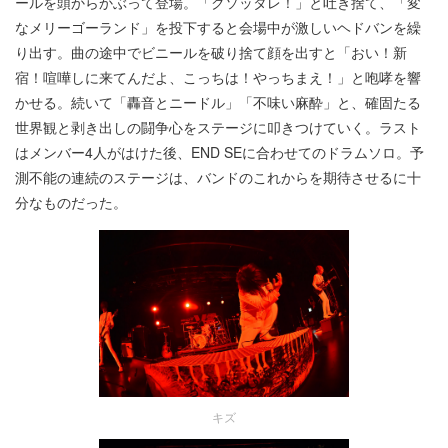
ールを頭からかぶって登場。「クソッタレ！」と吐き捨て、「変
なメリーゴーランド」を投下すると会場中が激しいヘドバンを繰
り出す。曲の途中でビニールを破り捨て顔を出すと「おい！新
宿！喧嘩しに来てんだよ、こっちは！やっちまえ！」と咆哮を響
かせる。続いて「轟音とニードル」「不味い麻酔」と、確固たる
世界観と剥き出しの闘争心をステージに叩きつけていく。ラスト
はメンバー4人がはけた後、END SEに合わせてのドラムソロ。予
測不能の連続のステージは、バンドのこれからを期待させるに十
分なものだった。
キズ