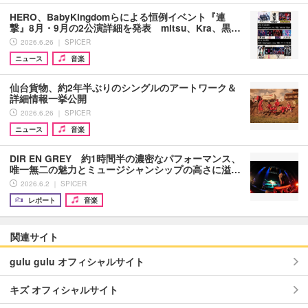
HERO、BabyKingdomらによる恒例イベント『連
撃』8月・9月の2公演詳細を発表 mitsu、Kra、黒…
2026.6.26 ｜ SPICER
ニュース
音楽
仙台貨物、約2年半ぶりのシングルのアートワーク＆
詳細情報一挙公開
2026.6.26 ｜ SPICER
ニュース
音楽
DIR EN GREY 約1時間半の濃密なパフォーマンス、
唯一無二の魅力とミュージシャンシップの高さに溢…
2026.6.2 ｜ SPICER
レポート
音楽
関連サイト
gulu gulu オフィシャルサイト
キズ オフィシャルサイト