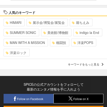
人気のキーワード
HIMARI
展示会/博覧会/展覧会
堀ちえみ
SUMMER SONIC
美術館/博物館
indigo la End
MAN WITH A MISSION
格闘技
洋楽POPS
洋楽ロック
キーワードをもっと見る
SPICEの公式アカウントをフォローして
最新のエンタメ情報を手に入れよう
Follow on Facebook
Follow on X