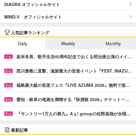
DIAURA オフィシャルサイト
MIND-V オフィシャルサイト
人気記事ランキング
Daily
Weekly
Monthly
坂本冬美、歌手生活40周年記念でおくる明治座公演のメイ…
1
位
西川貴教に直撃、滋賀最大の音楽イベント『FEST. INAZU…
2
位
福島最大級の音楽フェス『LIVE AZUMA 2026』無料で楽…
3
位
愛知・岐阜の地酒を満喫する『秋酒祭 2026』チケット一…
4
位
『サントリー1万人の第九』Aぇ! groupの佐野晶哉が合唱…
5
位
最新記事