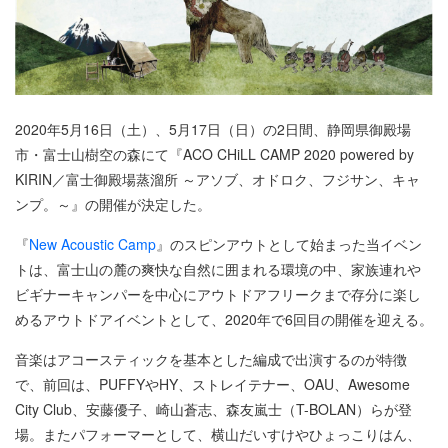
2020年5月16日（土）、5月17日（日）の2日間、静岡県御殿場
市・富士山樹空の森にて『ACO CHiLL CAMP 2020 powered by
KIRIN／富士御殿場蒸溜所 ～アソブ、オドロク、フジサン、キャ
ンプ。～』の開催が決定した。
『
New Acoustic Camp
』のスピンアウトとして始まった当イベン
トは、富士山の麓の爽快な自然に囲まれる環境の中、家族連れや
ビギナーキャンパーを中心にアウトドアフリークまで存分に楽し
めるアウトドアイベントとして、2020年で6回目の開催を迎える。
音楽はアコースティックを基本とした編成で出演するのが特徴
で、前回は、PUFFYやHY、ストレイテナー、OAU、Awesome
City Club、安藤優子、崎山蒼志、森友嵐士（T-BOLAN）らが登
場。またパフォーマーとして、横山だいすけやひょっこりはん、