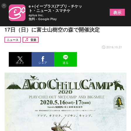
×
e＋(イープラス)アプリ - チケッ
ト・ニュース・スマチケ
表示
eplus inc.
無料 - Google Play
『ACO CHiLL CAMP 2020』5月16日（土）、5月
17日（日）に富士山樹空の森で開催決定
ニュース
音楽
2019.10.21
ポスト
シェア
送る