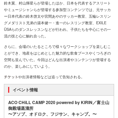
鈴木翼、村山輝星らが登場したほか、日本を代表するアスリート
やミュージシャンらが登場する参加型コンテンツでは、元サッカ
ー日本代表の鈴木啓太や宮間あやのサッカー教室、五輪レスリン
グメダリスト兄弟の湯本健一・進一のレスリング教室、EXILE
ÜSAらのダンスレッスンなどが行われ、子供たちを中心にその一
流の技と心に触れ合った。
さらに、会場のいたるところで様々なワークショップを楽しむこ
とができ、地産をはじめとした魅力的な飲食ブースやくつろぎの
空間も並んでいた。今回はどんな出演者やコンテンツが登場する
のか、楽しみにしていよう。
や出演者情報などは追って告知される。
イベント情報
ACO CHiLL CAMP 2020 powered by KIRIN／富士山
御殿場蒸溜所
〜アソブ、オドロク、フジサン、キャンプ。〜