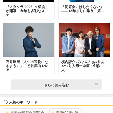
『スタクラ 2026 in 横浜』
「同窓会にはしたくない」
が開幕 今年も多彩なス
――15年ぶりに集う「第…
テ…
石井琢磨「人生の宝物にな
横内謙介×みょんふぁ×糸あ
るように」 初披露曲やレ
やつり人形一糸座 創作
ア…
人…
さらに読み込む
人気のキーワード
展示会/博覧会/展覧会
美術館/博物館