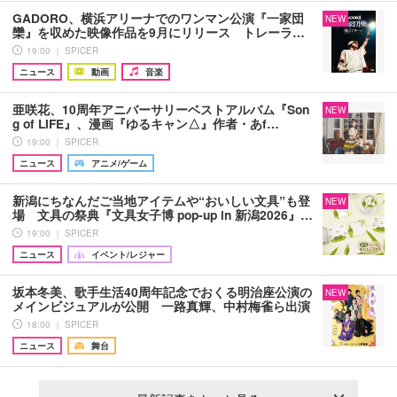
GADORO、横浜アリーナでのワンマン公演『一家団
NEW
欒』を収めた映像作品を9月にリリース トレーラ…
19:00 ｜ SPICER
ニュース
動画
音楽
亜咲花、10周年アニバーサリーベストアルバム『Son
NEW
g of LIFE』、漫画『ゆるキャン△』作者・あf…
19:00 ｜ SPICER
ニュース
アニメ/ゲーム
新潟にちなんだご当地アイテムや“おいしい文具”も登
NEW
場 文具の祭典『文具女子博 pop-up in 新潟2026』…
19:00 ｜ SPICER
ニュース
イベント/レジャー
坂本冬美、歌手生活40周年記念でおくる明治座公演の
NEW
メインビジュアルが公開 一路真輝、中村梅雀ら出演
18:00 ｜ SPICER
ニュース
舞台