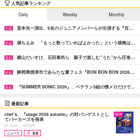
人気記事ランキング
Daily
Weekly
Monthly
堂本光一演出、6名のジュニアメンバーらが出演する『百…
1
位
堀ちえみ 「もっと歌っていればよかった」という後悔は…
2
位
横山だいすけ、石田泰尚ら 親子で楽しむ”うた”から圧巻…
3
位
静岡県焼津市であらたな夏フェス『BON BON BON 2026…
4
位
『SUMMER SONIC 2026』、ベテラン3組の懐メロだけで…
5
位
最新記事
chef’s、『utage 2026 autumn』の対バンゲストとし
NEW
てパーカーズを発表
20:00 ｜ SPICER
ニュース
音楽