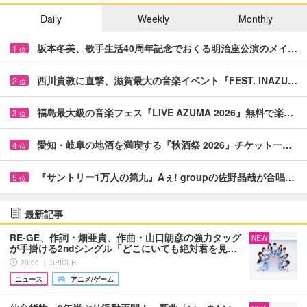
Daily
Weekly
Monthly
坂本冬美、歌手生活40周年記念でおくる明治座公演のメイ…
1
位
西川貴教に直撃、滋賀最大の音楽イベント『FEST. INAZU…
2
位
福島最大級の音楽フェス『LIVE AZUMA 2026』無料で楽…
3
位
愛知・岐阜の地酒を満喫する『秋酒祭 2026』チケット一…
4
位
『サントリー1万人の第九』Aぇ! groupの佐野晶哉が合唱…
5
位
最新記事
RE-GE、作詞・畑亜貴、作曲・山口朗彦の強力タッグ
NEW
が手掛ける2ndシングル「どこにいても絶対君を見…
20:00 ｜ SPICER
ニュース
アニメ/ゲーム