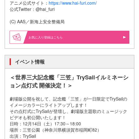
アニメ公式サイト：
https://www.hai-furi.com/
公式Twitter：@hai_furi
(C) AAS／新海上安全整備局
お気に入り登録はこちら
イベント情報
＜世界三大記念艦「三笠」TrySailイルミネーシ
ョン点灯式 開催決定！＞
劇場版公開を祝して、記念艦「三笠」が一日限定でTrySailの
イメージカラーにライトアップします！
その点灯式にTrySailが登壇し、劇場版主題歌のミュージック
ビデオも初公開いたします！
日時：12月14日（土）17:30～18:00
場所：三笠公園（神奈川県横須賀市稲岡町82）
出演：TrySail