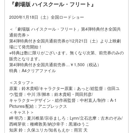
『劇場版 ハイスクール・フリート』
2020年1月18日（土）全国ロードショー
＜「劇場版 ハイスクール・フリート」第4弾特典付き全国共
通前売券＞
第4弾特典付き全国共通前売券が12月21日（土）より上映劇
場にて発売開始！
※特典は数に限りがございます。無くなり次第、前売券のみの
販売となります。
第4弾特典付き全国共通前売券…￥1,500（税込）
特典：A4クリアファイル
＜スタッフ＞
原案：鈴木貴昭/キャラクター原案：あっと/総監督：信田ユ
ウ/監督：中川 淳/脚本：鈴木貴昭・岡田邦彦/
キャラクターデザイン・総作画監督：中村直人/制作：A-1
Pictures/配給：アニプレックス
＜キャスト＞
岬 明乃：夏川椎菜/宗谷ましろ：Lynn/立石志摩：古木のぞみ/
西崎芽依：種﨑敦美/納沙幸子：黒瀬ゆうこ
知床 鈴：久保ユリカ/知名もえか：雨宮 天