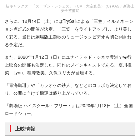
新キャラクター「スーザン・レジェス」（CV：大空直美） (C) AAS／新海上
安全整備局
さらに、12月14日（土）にはTrySailによる「三笠」イルミネーシ
ョン点灯式の開催が決定。「三笠」をライトアップし、より美し
く彩る。当日は劇場版主題歌のミュージックビデオも初公開され
る予定だ。
また、2020年1月12日（日）にユナイテッド・シネマ豊洲で先行
上映会の開催も決定した。同作のメインキャストである、夏川椎
菜、Lynn、種﨑敦美、久保ユリカが登壇する。
「青海珈琲」や「カラオケの鉄人」などとのコラボも決定してお
り、公開に向けて機運は盛り上がっている。
『劇場版 ハイスクール・フリート』は2020年1月18日（土）全国
ロードショー。
上映情報