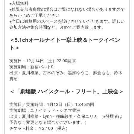
※入場無料
※観覧参加者多数の場合はご覧になれない場合がありますので
あらかじめご了承ください
※当日は観覧用のスペースを設けさせていただきます。詳しい
参加方法や集合時間など、改めてご案内致します。
＜5.1chオールナイト一挙上映＆トークイベン
ト＞
実施日：12月14日（土）22:00開演
実施劇場：新宿バルト9
出演：夏川椎菜、古木のぞみ、黒瀬ゆうこ、麻倉もも、鈴木
貴昭
＜「劇場版 ハイスクール・フリート」上映会＞
実施日／実施時間：1月12日（日）15:45の回
実施劇場：ユナイテッド・シネマ豊洲
出演：夏川椎菜・Lynn・種﨑敦美・久保ユリカ （※登壇者は
予告なく変更となる場合がございます。）
料金：￥2,100（税込）