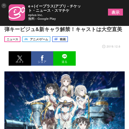
×
e＋(イープラス)アプリ - チケッ
ト・ニュース・スマチケ
表示
eplus inc.
無料 - Google Play
『劇場版 ハイスクール・フリート』先行上映会第3
弾キービジュ&新キャラ解禁！キャストは大空直美
ニュース
アニメ/ゲーム
映画
2019.12.6
ポスト
シェア
送る