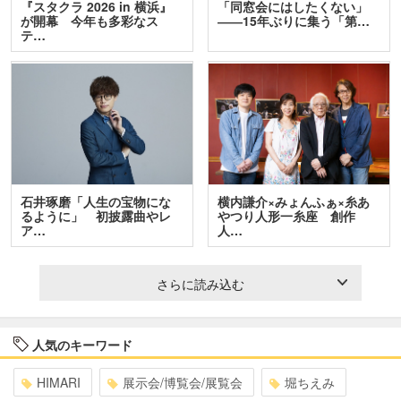
『スタクラ 2026 in 横浜』
「同窓会にはしたくない」
が開幕 今年も多彩なス
――15年ぶりに集う「第…
テ…
石井琢磨「人生の宝物にな
横内謙介×みょんふぁ×糸あ
るように」 初披露曲やレ
やつり人形一糸座 創作
ア…
人…
さらに読み込む
人気のキーワード
HIMARI
展示会/博覧会/展覧会
堀ちえみ