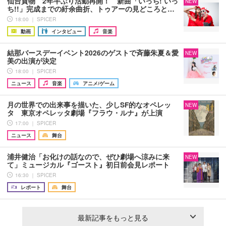
仙台貨物 2年半ぶり活動再開！ 新曲「いっち! いっ
NEW
ち!!」完成までの紆余曲折、トゥアーの見どころと…
18:00 ｜ SPICER
動画
インタビュー
音楽
結那バースデーイベント2026のゲストで斉藤朱夏＆愛
NEW
美の出演が決定
18:00 ｜ SPICER
ニュース
音楽
アニメ/ゲーム
月の世界での出来事を描いた、少しSF的なオペレッ
NEW
タ 東京オペレッタ劇場『フラウ・ルナ』が上演
17:00 ｜ SPICER
ニュース
舞台
浦井健治「お化けの話なので、ぜひ劇場へ涼みに来
NEW
て」ミュージカル『ゴースト』初日前会見レポート
16:30 ｜ SPICER
レポート
舞台
最新記事をもっと見る