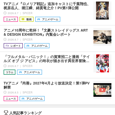
TVアニメ『ロメリア戦記』追加キャストに千葉翔也、
梶原岳人、堀江瞬、綿貫竜之介！PV第1弾公開
2026.8.7 ｜ SPICER
ニュース
動画
アニメ/ゲーム
アニメ10周年に乾杯！『文豪ストレイドッグス ART
& DESIGN EXHIBITION』内覧会レポート
2026.8.7 ｜ SPICER
レポート
アニメ/ゲーム
「フルメタル・パニック！」の賀東招二と漫画「テイ
ルズ オブ ジ アビス」の玲衣が描き出す異世界冒険…
2026.8.7 ｜ SPICER
コラム
アニメ/ゲーム
TVアニメ『尚善』2027年4月より放送決定！第1弾PV
解禁
2026.8.5 ｜ SPICER
ニュース
アニメ/ゲーム
人気記事ランキング