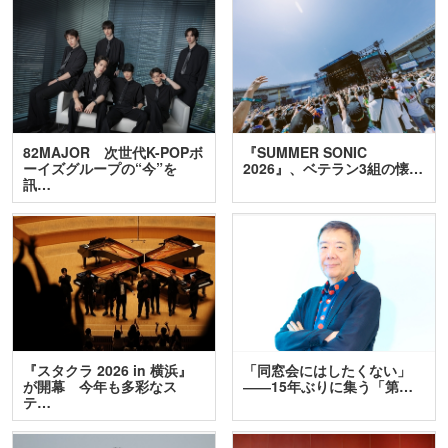
82MAJOR 次世代K-POPボ
『SUMMER SONIC
ーイズグループの“今”を
2026』、ベテラン3組の懐…
訊…
『スタクラ 2026 in 横浜』
「同窓会にはしたくない」
が開幕 今年も多彩なス
――15年ぶりに集う「第…
テ…