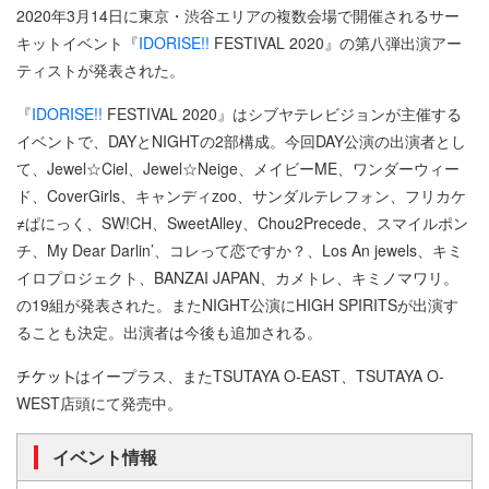
2020年3月14日に東京・渋谷エリアの複数会場で開催されるサー
キットイベント『
IDORISE!!
FESTIVAL 2020』の第八弾出演アー
ティストが発表された。
『
IDORISE!!
FESTIVAL 2020』はシブヤテレビジョンが主催する
イベントで、DAYとNIGHTの2部構成。今回DAY公演の出演者とし
て、Jewel☆Ciel、Jewel☆Neige、メイビーME、ワンダーウィー
ド、CoverGirls、キャンディzoo、サンダルテレフォン、フリカケ
≠ぱにっく、SW!CH、SweetAlley、Chou2Precede、スマイルポン
チ、My Dear Darlin’、コレって恋ですか？、Los An jewels、キミ
イロプロジェクト、BANZAI JAPAN、カメトレ、キミノマワリ。
の19組が発表された。またNIGHT公演にHIGH SPIRITSが出演す
ることも決定。出演者は今後も追加される。
はイープラス、またTSUTAYA O-EAST、TSUTAYA O-
WEST店頭にて発売中。
イベント情報