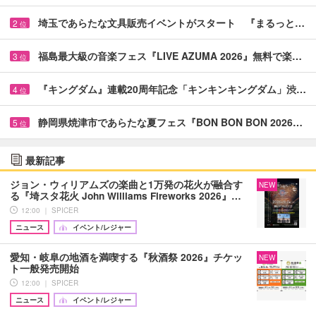
埼玉であらたな文具販売イベントがスタート 『まるっと…
2
位
福島最大級の音楽フェス『LIVE AZUMA 2026』無料で楽…
3
位
『キングダム』連載20周年記念「キンキンキングダム」渋…
4
位
静岡県焼津市であらたな夏フェス『BON BON BON 2026…
5
位
最新記事
ジョン・ウィリアムズの楽曲と1万発の花火が融合す
NEW
る『埼スタ花火 John Williams Fireworks 2026』…
12:00 ｜ SPICER
ニュース
イベント/レジャー
愛知・岐阜の地酒を満喫する『秋酒祭 2026』チケッ
NEW
ト一般発売開始
12:00 ｜ SPICER
ニュース
イベント/レジャー