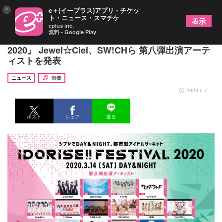
×
e＋(イープラス)アプリ - チケッ
ト・ニュース・スマチケ
表示
eplus inc.
無料 - Google Play
渋谷のアイドルサーキット『IDORISE!! FESTIVAL
2020』 Jewel☆Ciel、SW!CHら 第八弾出演アーテ
ィストを発表
ニュース
音楽
2020.2.7
ポスト
シェア
送る