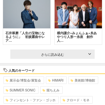
石井琢磨「人生の宝物にな
横内謙介×みょんふぁ×糸あ
るように」 初披露曲やレ
やつり人形一糸座 創作
ア…
人…
さらに読み込む
人気のキーワード
展示会/博覧会/展覧会
HIMARI
美術館/博物館
SUMMER SONIC
堀ちえみ
フィンセント・ファン・ゴッホ
クロード・モネ