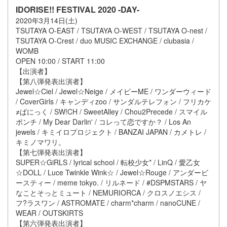
IDORISE!! FESTIVAL 2020 -DAY-
2020年3月14日(土)
TSUTAYA O-EAST / TSUTAYA O-WEST / TSUTAYA O-nest /
TSUTAYA O-Crest / duo MUSIC EXCHANGE / clubasia /
WOMB
OPEN 10:00 / START 11:00
【出演者】
【第八弾発表出演者】
Jewel☆Ciel / Jewel☆Neige / メイビーME / ワンダーウィード
/ CoverGirls / キャンディzoo / サンダルテレフォン / フリカケ
≠ぱにっく / SW!CH / SweetAlley / Chou2Precede / スマイル
ポンチ / My Dear Darlin' / コレって恋ですか？ / Los An
jewels / キミイロプロジェクト / BANZAI JAPAN / カメトレ /
キミノマワリ。
【第七弾発表出演者】
SUPER☆GiRLS / lyrical school / 転校少女* / LinQ / 愛乙女
☆DOLL / Luce Twinkle Wink☆ / Jewel☆Rouge / アンダービ
ースティー / meme tokyo. / リルネード / #DSPMSTARS / ヤ
なことそっとミュート / NEMURIORCA / クロスノエシス /
フ?ラスワン / ASTROMATE / charm*charm / nanoCUNE /
WEAR / OUTSKIRTS
【第六弾発表出演者】