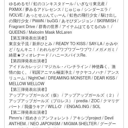
ゆるめるモ! / 虹のコンキスタドール / いぎなり東北産 /
PiXMiX / 夢みるアドレセンス / じゅじゅ / シンダーエラ /
IVOLVE / あっとせぶんてぃーん / 虹色の飛行少女 / 駆け出し
の飛行少女 / PiiiiiiiN / buGG / あそびダンジョン / SKIRMISH /
Fragrant Drive / 群青の世界 / アイテムはてるてるのみ！ /
QUEENS / Malcolm Mask McLaren
【第五弾発表出演者】
東京女子流 / 新井ひとみ / READY TO KISS / SAY-LA / かみや
ど / なんキニ！ / われらがプワプワプーワプワ / メガメガミ /
綺星★フィオレナード / ハニースパイスRe.
【第四弾発表出演者】
アイドルカレッジ / マジカル・パンチライン / 神使轟く、激
情の如く。 / 戦国アニマル極楽浄土 / サクヤコノハナ / アンス
リューム / NightOwl / DREAMING MONSTER / DEAR KISS /
MELLOW MELLOW
【第三弾発表出演者】
アップアップガールズ（仮） / アップアップガールズ（２） /
アップアップガールズ（プロレス） / predia / ZOC / クマリデ
パート / 我儘ラキア / WILL-O' / ENGAG.ING / SOL
【第二弾発表出演者】
Pimm's / 煌めき☆アンフォレント / アキシブproject / Devil
ANTHEM. / NEO JAPONISM / MIGMA SHELTER / グーグー