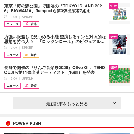
東京「海の森公園」で開催の『TOKYO ISLAND 202
NEW
6』BIGMAMA、flumpoolら第3弾出演者7組を…
12:00 ｜ SPICER
ニュース
音楽
力強い眼差しで見つめる小瀧 望演じるヤンと対照的な
NEW
思想を持つ人々 『ロックンロール』のビジュアル…
12:00 ｜ SPICER
ニュース
舞台
長野で開催の『りんご音楽祭2026』Olive Oil、TEND
NEW
OUJIら第11弾出演アーティスト（16組）を発表
12:00 ｜ SPICER
ニュース
音楽
最新記事をもっと見る
POWER PUSH