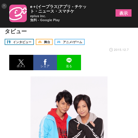
×
e＋(イープラス)アプリ - チケッ
ト・ニュース・スマチケ
表示
eplus inc.
無料 - Google Play
舞台『俺たち賞金稼ぎ団』斉藤秀翼、馬場良馬イン
タビュー
インタビュー
舞台
アニメ/ゲーム
2015.12.7
ポスト
シェア
送る