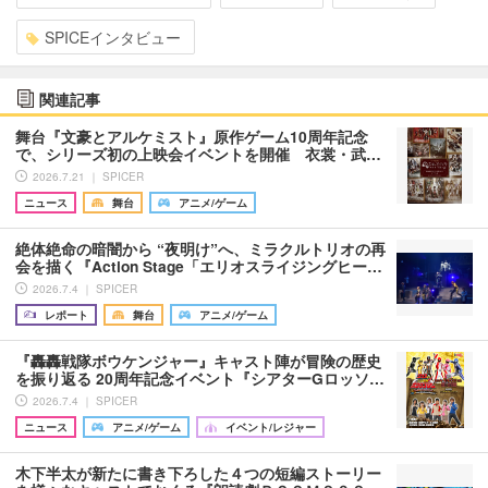
SPICEインタビュー
関連記事
舞台『文豪とアルケミスト』原作ゲーム10周年記念
で、シリーズ初の上映会イベントを開催 衣裳・武…
2026.7.21 ｜ SPICER
ニュース
舞台
アニメ/ゲーム
絶体絶命の暗闇から “夜明け”へ、ミラクルトリオの再
会を描く『Action Stage「エリオスライジングヒー…
2026.7.4 ｜ SPICER
レポート
舞台
アニメ/ゲーム
『轟轟戦隊ボウケンジャー』キャスト陣が冒険の歴史
を振り返る 20周年記念イベント『シアターGロッソ…
2026.7.4 ｜ SPICER
ニュース
アニメ/ゲーム
イベント/レジャー
木下半太が新たに書き下ろした４つの短編ストーリー