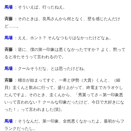
馬場
：そういえば、行ったねえ。
斉藤
：そのときは、良馬さんから何となく、壁を感じたんだけ
ど……。
馬場
：ええ、ホント？ そんなつもりはなかったけどなぁ。
斉藤
：逆に、僕の第一印象は悪くなかったですか？ よく、黙って
ると冷たそうって言われるので。
馬場
：クールそうだな、とは思ったけどね。
斉藤
：稽古が始まってすぐ、一希と伊勢（大貴）くんと、（細
貝）圭くんと飲みに行って。盛り上がって、終電までカラオケし
たんですよ。そのとき、圭くんから、「秀翼ってさ～第一印象悪
いって言われない？ クールな印象だったけど、今日で大好きにな
った！」って言われました(笑)。
馬場
：そうなんだ。第一印象、全然悪くなかったよ。最初からフ
ランクだったし。