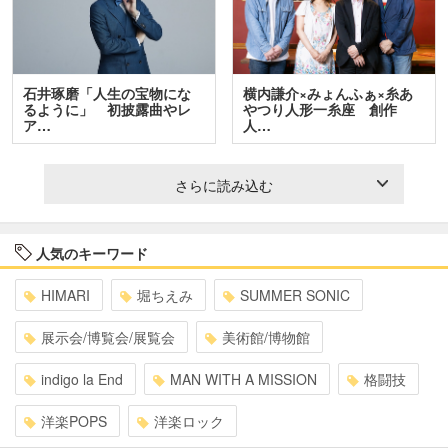
石井琢磨「人生の宝物にな
横内謙介×みょんふぁ×糸あ
るように」 初披露曲やレ
やつり人形一糸座 創作
ア…
人…
さらに読み込む
人気のキーワード
HIMARI
堀ちえみ
SUMMER SONIC
展示会/博覧会/展覧会
美術館/博物館
indigo la End
MAN WITH A MISSION
格闘技
洋楽POPS
洋楽ロック