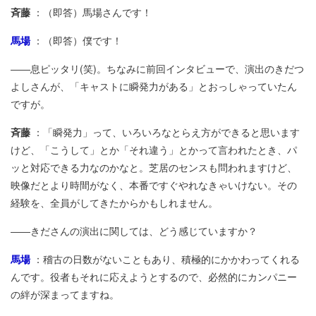
斉藤
：（即答）馬場さんです！
馬場
：（即答）僕です！
――息ピッタリ(笑)。ちなみに前回インタビューで、演出のきだつ
よしさんが、「キャストに瞬発力がある」とおっしゃっていたん
ですが。
斉藤
：「瞬発力」って、いろいろなとらえ方ができると思います
けど、「こうして」とか「それ違う」とかって言われたとき、パ
ッと対応できる力なのかなと。芝居のセンスも問われますけど、
映像だとより時間がなく、本番ですぐやれなきゃいけない。その
経験を、全員がしてきたからかもしれません。
――きださんの演出に関しては、どう感じていますか？
馬場
：稽古の日数がないこともあり、積極的にかかわってくれる
んです。役者もそれに応えようとするので、必然的にカンパニー
の絆が深まってますね。