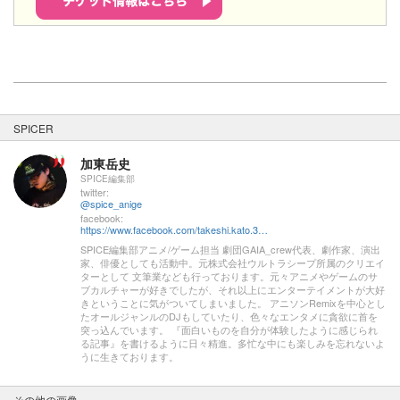
SPICER
加東岳史
SPICE編集部
twitter:
@spice_anige
facebook:
https://www.facebook.com/takeshi.kato.3557
SPICE編集部アニメ/ゲーム担当 劇団GAIA_crew代表、劇作家、演出
家、俳優としても活動中。元株式会社ウルトラシープ所属のクリエイ
ターとして 文筆業なども行っております。元々アニメやゲームのサ
ブカルチャーが好きでしたが、それ以上にエンターテイメントが大好
きということに気がついてしまいました。 アニソンRemixを中心とし
たオールジャンルのDJもしていたり、色々なエンタメに貪欲に首を
突っ込んでいます。 『面白いものを自分が体験したように感じられ
る記事』を書けるように日々精進。多忙な中にも楽しみを忘れないよ
うに生きております。
その他の画像