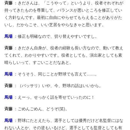
斉藤
：きださんは、「こうやって」というより、役者それぞれが
持ってきたものを尊重して、バランスが悪いところを修正してい
く方針なんです。最初に自由にやらせてもらえることがありがた
いし、だからこそ、いい芝居をやらなきゃと思います。
馬場
：修正も明確なので、切り替えやすいですし。
斉藤
：きださん自身が、役者の経験も長い方なので、動いて教え
てくれて、わかりやすいです。役者としても、演出家としても素
晴らしいって、すごいことだなあと。
馬場
：そうそう、同じことが野球でも言えて……。
斉藤
：（バッサリ）いや、今、野球の話はいいから。
馬場
：えーっ、せっかく話を寄せていったのに！
斉藤
：ごめんごめん、どうぞ(笑)。
馬場
：野球にたとえたら、選手としては優秀だけど名監督にはな
れない人とか、その逆もいるけど、選手としても監督としても有