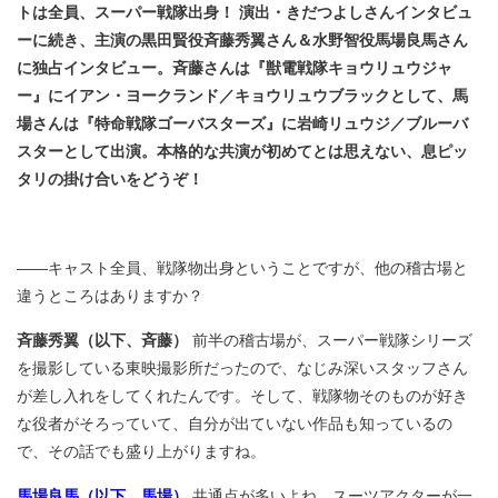
トは全員、スーパー戦隊出身！ 演出・きだつよしさんインタビュ
ーに続き、主演の黒田賢役斉藤秀翼さん＆水野智役馬場良馬さん
に独占インタビュー。斉藤さんは『獣電戦隊キョウリュウジャ
ー』にイアン・ヨークランド／キョウリュウブラックとして、馬
場さんは『特命戦隊ゴーバスターズ』に岩崎リュウジ／ブルーバ
スターとして出演。本格的な共演が初めてとは思えない、息ピッ
タリの掛け合いをどうぞ！
――キャスト全員、戦隊物出身ということですが、他の稽古場と
違うところはありますか？
斉藤秀翼（以下、斉藤）
前半の稽古場が、スーパー戦隊シリーズ
を撮影している東映撮影所だったので、なじみ深いスタッフさん
が差し入れをしてくれたんです。そして、戦隊物そのものが好き
な役者がそろっていて、自分が出ていない作品も知っているの
で、その話でも盛り上がりますね。
馬場良馬（以下、馬場）
共通点が多いよね。スーツアクターが一