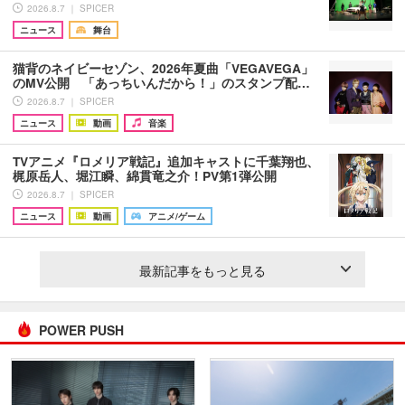
2026.8.7 ｜ SPICER
ニュース
舞台
猫背のネイビーセゾン、2026年夏曲「VEGAVEGA」
のMV公開 「あっちいんだから！」のスタンプ配…
2026.8.7 ｜ SPICER
ニュース
動画
音楽
TVアニメ『ロメリア戦記』追加キャストに千葉翔也、
梶原岳人、堀江瞬、綿貫竜之介！PV第1弾公開
2026.8.7 ｜ SPICER
ニュース
動画
アニメ/ゲーム
最新記事をもっと見る
POWER PUSH