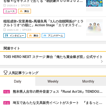
を様々なキャストでおくる『朗読劇ＲＯＯＭ２０２…
2026.6.4 ｜ SPICER
ニュース
舞台
稲垣成弥×安里勇哉×馬場良馬「3人の信頼関係が“ミラ
クルトリオ“の核に」Action Stage「エリオスライ…
2026.5.29 ｜ SPICER
インタビュー
舞台
アニメ/ゲーム
関連サイト
TOEI HERO NEXT ステージ 舞台「俺たち賞金稼ぎ団」​公式サイト
人気記事ランキング
Daily
Weekly
Monthly
熊本県人吉市の野外音楽フェス『Rural Act'26』TENDOU…
1
位
埼玉であらたな文具販売イベントがスタート 『まるっと…
2
位