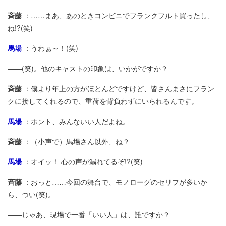
斉藤
：……まあ、あのときコンビニでフランクフルト買ったし、
ね!?(笑)
馬場
：うわぁ～！(笑)
――(笑)。他のキャストの印象は、いかがですか？
斉藤
：僕より年上の方がほとんどですけど、皆さんまさにフラン
クに接してくれるので、重荷を背負わずにいられるんです。
馬場
：ホント、みんないい人だよね。
斉藤
：（小声で）馬場さん以外、ね？
馬場
：オイッ！ 心の声が漏れてるぞ!?(笑)
斉藤
：おっと……今回の舞台で、モノローグのセリフが多いか
ら、つい(笑)。
――じゃあ、現場で一番「いい人」は、誰ですか？