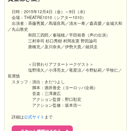
日時：2015年12月4日（金）～9日（水)
会場：THEATRE1010（シアター1010）
出演者：斉藤秀翼／馬場良馬／清水一希／森高愛／金城大和
／丸山敦史
和田三四郎／秦瑞穂／平田裕香（声の出演）
三村幸司 杉口秀樹 村岡友憲 野田論司
唐橋充／及川奈央／伊勢大貴／細貝圭
＜日替わりアフタートークゲスト＞
塩野瑛久／小澤亮太／竜星涼／今野鮎莉／平牧仁／
長濱慎
スタッフ：演出：きだつよし
脚本：酒井善史（ヨーロッパ企画）
音楽：三澤康広
アクション監督：野口彰宏
アクション監修：坂本浩一
詳細は
公式サイト
まで