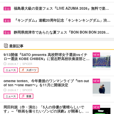
福島最大級の音楽フェス『LIVE AZUMA 2026』無料で楽…
3
位
『キングダム』連載20周年記念「キンキンキングダム」渋…
4
位
静岡県焼津市であらたな夏フェス『BON BON BON 2026…
5
位
最新記事
9/13開催『SATO presents 高校野球女子選抜vsイチ
NEW
ロー選抜 KOBE CHIBEN』に習志野高校吹奏楽部と…
2026.8.7 ｜ SPICER
ニュース
スポーツ
omeme tenten、今年最後のワンマンライブ『ten out
NEW
of ten 〜one man〜』を11月に開催決定
2026.8.7 ｜ SPICER
ニュース
音楽
岡田利規（作・演出）「5人の俳優が素晴らしいで
NEW
す」～『映画を撮りたいゾンビの演劇』が開幕し、…