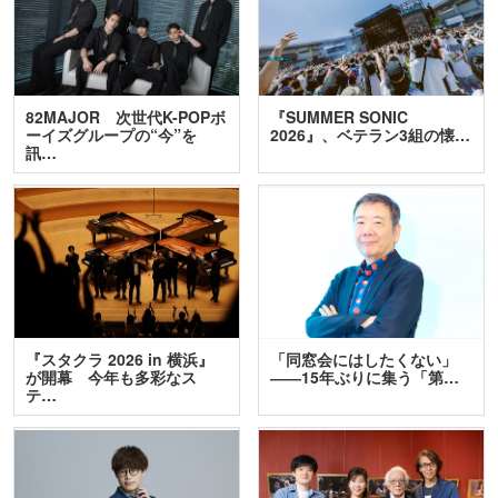
82MAJOR 次世代K-POPボ
『SUMMER SONIC
ーイズグループの“今”を
2026』、ベテラン3組の懐…
訊…
『スタクラ 2026 in 横浜』
「同窓会にはしたくない」
が開幕 今年も多彩なス
――15年ぶりに集う「第…
テ…