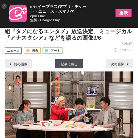
×
e＋(イープラス)アプリ - チケッ
ト・ニュース・スマチケ
表示
eplus inc.
無料 - Google Play
メイプル超合金・カズレーザーがMCを務める新番
組『タメになるエンタメ』放送決定、ミュージカル
『アナスタシア』などを語るの画像3/6
SPICER
2020.3.23
ニュース
舞台
アート
前の画像
記事に戻る
次の画像