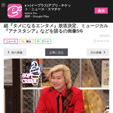
×
e＋(イープラス)アプリ - チケッ
ト・ニュース・スマチケ
表示
eplus inc.
無料 - Google Play
メイプル超合金・カズレーザーがMCを務める新番
組『タメになるエンタメ』放送決定、ミュージカル
『アナスタシア』などを語るの画像5/6
SPICER
2020.3.23
ニュース
舞台
アート
前の画像
記事に戻る
次の画像