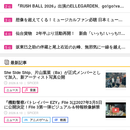
『RUSH BALL 2026』出演のELLEGARDEN、go!go!va…
2
位
想像を超えてくる！ミュージカルファン必聴 日本ミュー…
3
位
仙台貨物 2年半ぶり活動再開！ 新曲「いっち! いっち!!…
4
位
坂東巳之助の伴蔵と尾上右近のお峰、無邪気に一線を越え…
5
位
最新記事
She Side Ship、片山葉菜（Ba）が正式メンバーとし
て加入、新アーティスト写真公開
2026.8.10 ｜ SPICER
ニュース
音楽
『機動警察パトレイバー EZY』File 3は2027年3月5日
に公開決定！File 3第一弾ビジュアル＆特報映像解禁
2026.8.10 ｜ SPICER
ニュース
アニメ/ゲーム
映画