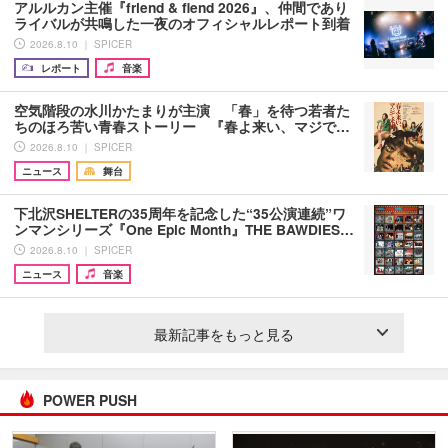
アルルカン主催『friend & fiend 2026』、仲間であり
ライバルが共鳴した一夜のオフィシャルレポート到着
2026.8.10 ｜ SPICER
レポート
音楽
空気階段の水川かたまりが主演 「春」を待つ若者た
ちのほろ苦い青春ストーリー 『春よ来い、マジで…
2026.8.10 ｜ SPICER
ニュース
舞台
下北沢SHELTERの35周年を記念した“35公演連続”ワ
ンマンシリーズ『One Epic Month』THE BAWDIES…
2026.8.10 ｜ SPICER
ニュース
音楽
最新記事をもっと見る
POWER PUSH