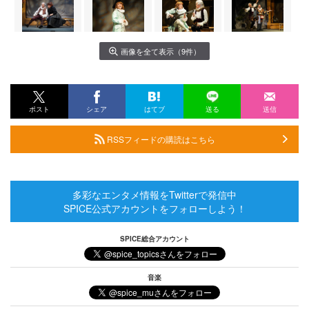
画像を全て表示（9件）
ポスト
シェア
はてブ
送る
送信
RSSフィードの購読はこちら
多彩なエンタメ情報をTwitterで発信中
SPICE公式アカウントをフォローしよう！
SPICE総合アカウント
音楽