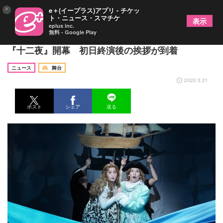
×
e＋(イープラス)アプリ - チケッ
ト・ニュース・スマチケ
表示
eplus inc.
無料 - Google Play
前山剛久主演、男性キャストのみで上演される舞台
『十二夜』開幕 初日終演後の挨拶が到着
ニュース
舞台
2020.3.21
ポスト
シェア
送る