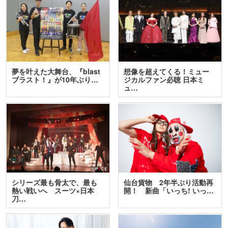
夢を叶えた大舞台、『blast
想像を超えてくる！ミュー
ブラスト！』が10年ぶり…
ジカルファン必聴 日本ミ
ュ…
シリーズ最も骨太で、最も
仙台貨物 2年半ぶり活動再
熱い戦いへ スーツ×日本
開！ 新曲「いっち! いっ…
刀…