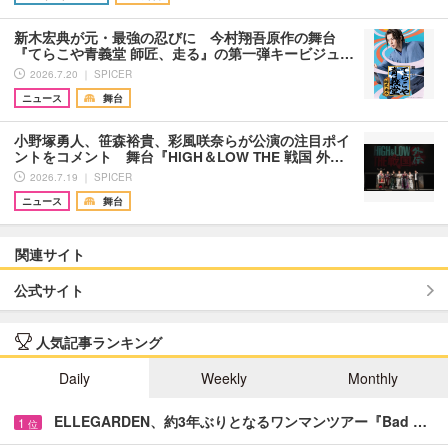
新木宏典が元・最強の忍びに 今村翔吾原作の舞台
『てらこや青義堂 師匠、走る』の第一弾キービジュ…
2026.7.20 ｜ SPICER
ニュース
舞台
小野塚勇人、笹森裕貴、彩風咲奈らが公演の注目ポイ
ントをコメント 舞台『HiGH＆LOW THE 戦国 外…
2026.7.19 ｜ SPICER
ニュース
舞台
関連サイト
公式サイト
人気記事ランキング
Daily
Weekly
Monthly
ELLEGARDEN、約3年ぶりとなるワンマンツアー『Bad …
1
位