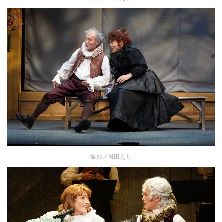
撮影／岩田えり