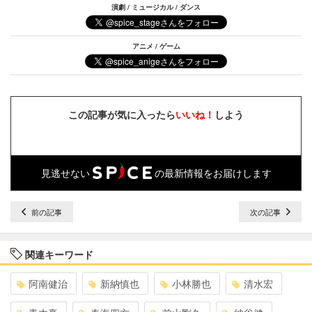
演劇 / ミュージカル / ダンス
アニメ / ゲーム
この記事が気に入ったら
いいね！
しよう
見逃せない
の最新情報をお届けします
前の記事
次の記事
関連キーワード
阿南健治
新納慎也
小林勝也
清水宏