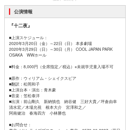
公演情報
『十二夜』
■上演スケジュール：
2020年3月20日（金）～22日（日） 本多劇場
2020年3月29日（日）～30日（月） COOL JAPAN PARK
OSAKA WWホール
■料金：8,000円（全席指定／税込）※未就学児童入場不可
■原作：ウィリアム・シェイクスピア
■翻訳：松岡和子
■上演台本・演出：青木豪
■音楽：笠松泰洋
■出演：前山剛久 新納慎也 納谷健 三好大貴／坪倉由幸
清水宏／木場允視 根本大介 宮澤和之／
阿南健治 春海四方 小林勝也
■お問合せ：