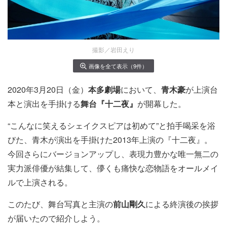
撮影／岩田えり
画像を全て表示（9件）
2020年3月20日（金）
本多劇場
において、
青木豪
が上演台
本と演出を手掛ける
舞台『十二夜』
が開幕した。
“こんなに笑えるシェイクスピアは初めて”と拍手喝采を浴
びた、青木が演出を手掛けた2013年上演の『十二夜』。
今回さらにバージョンアップし、表現力豊かな唯一無二の
実力派俳優が結集して、儚くも痛快な恋物語をオールメイ
ルで上演される。
このたび、舞台写真と主演の
前山剛久
による終演後の挨拶
が届いたので紹介しよう。