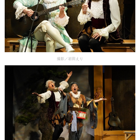
撮影／岩田えり