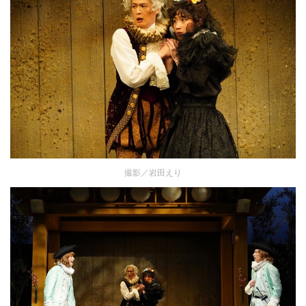
撮影／岩田えり