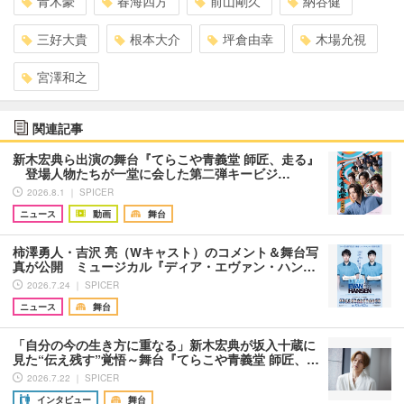
青木豪
春海四方
前山剛久
納谷健
三好大貴
根本大介
坪倉由幸
木場允視
宮澤和之
関連記事
新木宏典ら出演の舞台『てらこや青義堂 師匠、走る』
登場人物たちが一堂に会した第二弾キービジ…
2026.8.1 ｜ SPICER
ニュース
動画
舞台
柿澤勇人・吉沢 亮（Wキャスト）のコメント＆舞台写
真が公開 ミュージカル『ディア・エヴァン・ハン…
2026.7.24 ｜ SPICER
ニュース
舞台
「自分の今の生き方に重なる」新木宏典が坂入十蔵に
見た“伝え残す”覚悟～舞台『てらこや青義堂 師匠、…
2026.7.22 ｜ SPICER
インタビュー
舞台