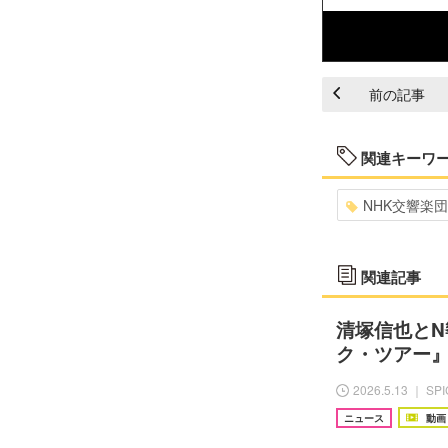
前の記事
関連キーワ
NHK交響楽団
関連記事
清塚信也と
ク・ツアー』
2026.5.13 ｜ SP
ニュース
動画