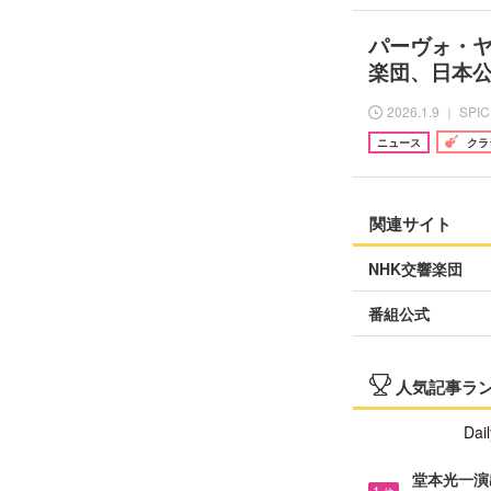
パーヴォ・
楽団、日本
2026.1.9 ｜ SPI
ニュース
クラ
関連サイト
NHK交響楽団
番組公式
人気記事ラ
Dail
堂本光一演
1