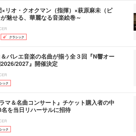
団×リオ・クオクマン（指揮）×萩原麻未（ピ
曲が魅せる、華麗なる音楽絵巻～
ICER
クラシック
曲＆バレエ音楽の名曲が揃う全３回『N響オー
026/2027』開催決定
ICER
シック
ドラマ＆名曲コンサート』チケット購入者の中
0名を当日リハーサルに招待
ICER
シック