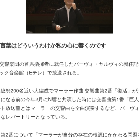
言葉はどういうわけか私の心に響くのです
K交響楽団の首席指揮者に就任したパーヴォ・ヤルヴィの就任
シック音楽館（Eテレ）で放送される。
総勢200名近い大編成でマーラー作曲 交響曲第2番「復活」
になる前の今年2月にN響と共演した時には交響曲第1番「巨
ルト放送響とはマーラーの交響曲を全曲演奏するなど、パーヴ
切なレパートリーとなっている。
曲第2番について「マーラーが自分の存在の根源にかかわる問題