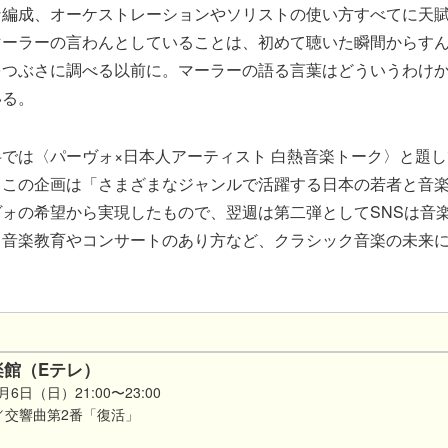
な編成、オーケストレーションやソリストの使い方すべてに天
マーラーの言わんとしていることは、初めて聴いた瞬間からす
をつぶさに調べる以前に。マーラーの語る言葉はどういうわけ
いる。
では〈パーヴォ×日本人アーティスト 白熱音楽トーク〉と題
。この企画は「さまざまなジャンルで活躍する日本の若者と音
ォの希望から実現したもので、翌週は第二弾としてSNSは音
、音楽教育やコンサートのあり方など、クラシック音楽の未来
楽館（Eテレ）
月6日（日）21:00〜23:00
／交響曲第2番「復活」