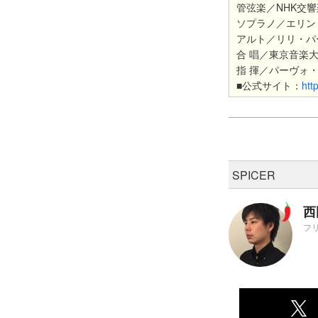
管弦楽／NHK交
ソプラノ／エリン
アルト／リリ・パ
合 唱／東京音楽
指 揮／パーヴォ
■公式サイト：
htt
SPICER
西
フ