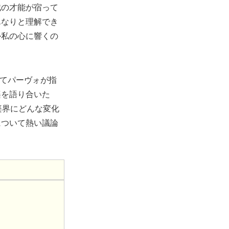
賦の才能が宿って
んなりと理解でき
か私の心に響くの
してパーヴォが指
楽を語り合いた
楽界にどんな変化
について熱い議論