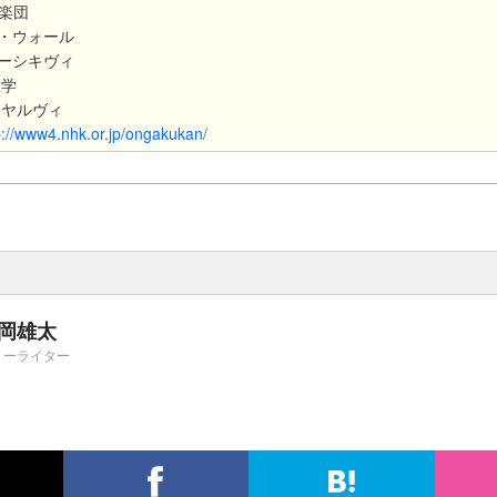
響楽団
・ウォール
ーシキヴィ
大学
・ヤルヴィ
p://www4.nhk.or.jp/ongakukan/​
岡雄太
リーライター