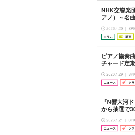
NHK交響楽
アノ）～名
2026.4.20 ｜ SP
コラム
動画
ピアノ協奏
チャード定期2
2026.1.29 ｜ SP
ニュース
クラ
『N響大河
から抽選で3
2026.1.21 ｜ SP
ニュース
クラ