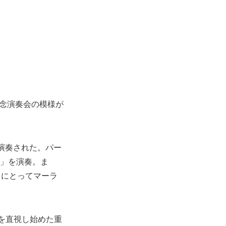
記念演奏会の模様が
が演奏された。パー
人」を演奏。ま
ォにとってマーラ
を直視し始めた重