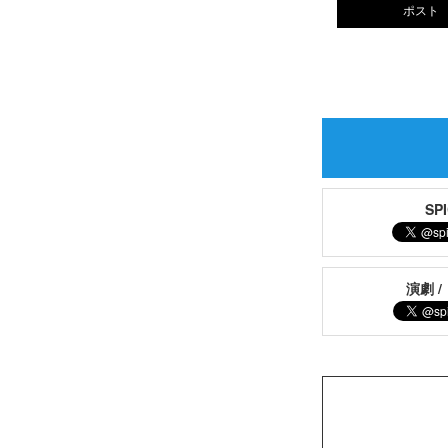
ポスト
S
演劇 /