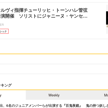
ヤルヴィ指揮チューリッヒ・トーンハレ管弦
公演開催 ソリストにジャニーヌ・ヤンセ…
CER
シック
ンキング
y
Weekly
Mo
出、6名のジュニアメンバーらが出演する『百鬼夜鏡』 鬼の持つ妖し