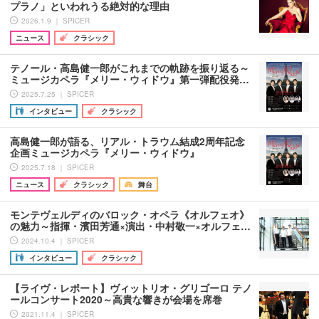
プラノ」といわれうる絶対的な理由
2026.1.9 ｜ SPICER
ニュース
クラシック
テノール・高島健一郎がこれまでの軌跡を振り返る～
ミュージカペラ『メリー・ウィドウ』第一弾配役発…
2025.7.25 ｜ SPICER
インタビュー
クラシック
高島健一郎が語る、リアル・トラウム結成2周年記念
企画ミュージカペラ『メリー・ウィドウ』
2025.7.18 ｜ SPICER
ニュース
クラシック
舞台
モンテヴェルディのバロック・オペラ《オルフェオ》
の魅力～指揮・濱田芳通×演出・中村敬一×オルフェ…
2024.10.4 ｜ SPICER
インタビュー
クラシック
【ライヴ・レポート】ヴィットリオ・グリゴーロ テノ
ールコンサート2020～高貴な響きが会場を席巻
2021.11.4 ｜ SPICER