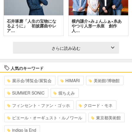
石井琢磨「人生の宝物にな
横内謙介×みょんふぁ×糸あ
るように」 初披露曲やレ
やつり人形一糸座 創作
ア…
人…
さらに読み込む
人気のキーワード
展示会/博覧会/展覧会
HIMARI
美術館/博物館
SUMMER SONIC
堀ちえみ
フィンセント・ファン・ゴッホ
クロード・モネ
ピエール・オーギュスト・ルノワール
東京都美術館
indigo la End