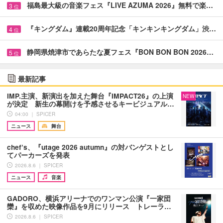
福島最大級の音楽フェス『LIVE AZUMA 2026』無料で楽…
3
位
『キングダム』連載20周年記念「キンキンキングダム」渋…
4
位
静岡県焼津市であらたな夏フェス『BON BON BON 2026…
5
位
最新記事
IMP.主演、新演出を加えた舞台『IMPACT26』の上演
NEW
が決定 新生の幕開けを予感させるキービジュアル…
04:00 ｜ SPICER
ニュース
舞台
chef’s、『utage 2026 autumn』の対バンゲストとし
てパーカーズを発表
2026.8.6 ｜ SPICER
ニュース
音楽
GADORO、横浜アリーナでのワンマン公演『一家団
欒』を収めた映像作品を9月にリリース トレーラ…
2026.8.6 ｜ SPICER