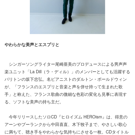
やわらかな美声とエスプリと
シンガーソングライター尾崎亜美のプロデュースによる男声声
楽ユニット「La Dill（ラ・ディル）」のメンバーとしても活躍する
バリトンの坂下忠弘。名ピアニストのダルトン・ボールドウィン
が、「フランスのエスプリと音楽と声を併せ持って生まれた歌
手」と称えた、フランス歌曲の微細な色彩の変化も見事に表現す
る、ソフトな美声の持ち主だ。
今年リリースしたソロCD『ヒロイズム HEROism』は、得意の
アーンやプーランクから中田喜直、木下牧子まで、やさしい歌心
に満ちて、聴き手をやわらかな気持ちにさせる一枚。CDタイトル