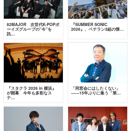
82MAJOR 次世代K-POPボ
『SUMMER SONIC
ーイズグループの“今”を
2026』、ベテラン3組の懐…
訊…
『スタクラ 2026 in 横浜』
「同窓会にはしたくない」
が開幕 今年も多彩なス
――15年ぶりに集う「第…
テ…