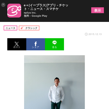
×
e＋(イープラス)アプリ - チケッ
ト・ニュース・スマチケ
表示
eplus inc.
無料 - Google Play
坂下忠弘（バリトン）やわらかな美声とエスプリと
ニュース
クラシック
2015.12.13
ポスト
シェア
送る