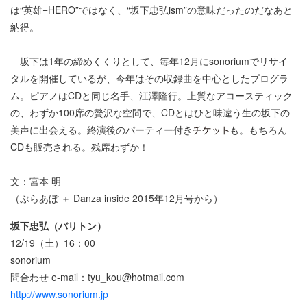
は“英雄=HERO”ではなく、“坂下忠弘ism”の意味だったのだなあと
納得。
坂下は1年の締めくくりとして、毎年12月にsonoriumでリサイ
タルを開催しているが、今年はその収録曲を中心としたプログラ
ム。ピアノはCDと同じ名手、江澤隆行。上質なアコースティック
の、わずか100席の贅沢な空間で、CDとはひと味違う生の坂下の
美声に出会える。終演後のパーティー付き
も。もちろん
CDも販売される。残席わずか！
文：宮本 明
（ぶらあぼ ＋ Danza inside 2015年12月号から）
坂下忠弘（バリトン）
12/19（土）16：00
sonorium
問合わせ e-mail：tyu_kou@hotmail.com
http://www.sonorium.jp