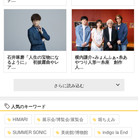
石井琢磨「人生の宝物にな
横内謙介×みょんふぁ×糸あ
るように」 初披露曲やレ
やつり人形一糸座 創作
ア…
人…
さらに読み込む
人気のキーワード
HIMARI
展示会/博覧会/展覧会
堀ちえみ
SUMMER SONIC
美術館/博物館
indigo la End