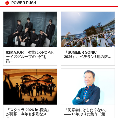
POWER PUSH
82MAJOR 次世代K-POPボ
『SUMMER SONIC
ーイズグループの“今”を
2026』、ベテラン3組の懐…
訊…
『スタクラ 2026 in 横浜』
「同窓会にはしたくない」
が開幕 今年も多彩なス
――15年ぶりに集う「第…
テ…