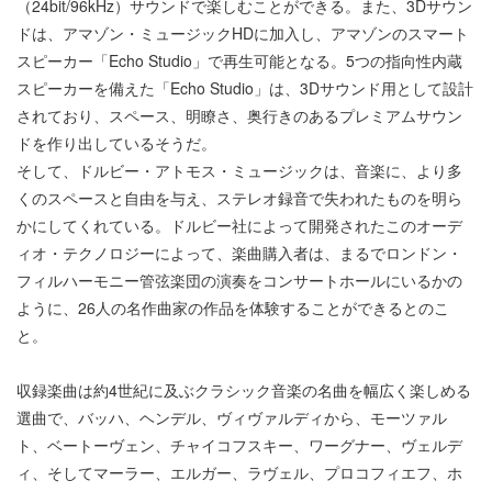
（24bit/96kHz）サウンドで楽しむことができる。また、3Dサウン
ドは、アマゾン・ミュージックHDに加入し、アマゾンのスマート
スピーカー「Echo Studio」で再生可能となる。5つの指向性内蔵
スピーカーを備えた「Echo Studio」は、3Dサウンド用として設計
されており、スペース、明瞭さ、奥行きのあるプレミアムサウン
ドを作り出しているそうだ。
そして、ドルビー・アトモス・ミュージックは、音楽に、より多
くのスペースと自由を与え、ステレオ録音で失われたものを明ら
かにしてくれている。ドルビー社によって開発されたこのオーデ
ィオ・テクノロジーによって、楽曲購入者は、まるでロンドン・
フィルハーモニー管弦楽団の演奏をコンサートホールにいるかの
ように、26人の名作曲家の作品を体験することができるとのこ
と。
収録楽曲は約4世紀に及ぶクラシック音楽の名曲を幅広く楽しめる
選曲で、バッハ、ヘンデル、ヴィヴァルディから、モーツァル
ト、ベートーヴェン、チャイコフスキー、ワーグナー、ヴェルデ
ィ、そしてマーラー、エルガー、ラヴェル、プロコフィエフ、ホ