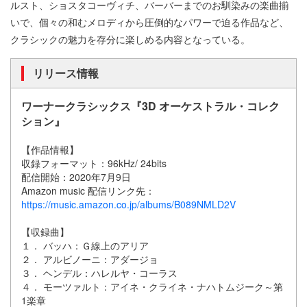
ルスト、ショスタコーヴィチ、バーバーまでのお馴染みの楽曲揃
いで、個々の和むメロディから圧倒的なパワーで迫る作品など、
クラシックの魅力を存分に楽しめる内容となっている。
リリース情報
ワーナークラシックス『3D オーケストラル・コレク
ション』
【作品情報】
収録フォーマット：96kHz/ 24bits
配信開始：2020年7月9日
Amazon music 配信リンク先：
https://music.amazon.co.jp/albums/B089NMLD2V
【収録曲】
１． バッハ：Ｇ線上のアリア
２． アルビノーニ：アダージョ
３． ヘンデル：ハレルヤ・コーラス
４． モーツァルト：アイネ・クライネ・ナハトムジーク～第
1楽章