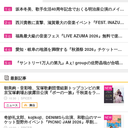
坂本冬美、歌手生活40周年記念でおくる明治座公演のメイ…
1
位
西川貴教に直撃、滋賀最大の音楽イベント『FEST. INAZU…
2
位
福島最大級の音楽フェス『LIVE AZUMA 2026』無料で楽…
3
位
愛知・岐阜の地酒を満喫する『秋酒祭 2026』チケット一…
4
位
『サントリー1万人の第九』Aぇ! groupの佐野晶哉が合唱…
5
位
最新記事
朝美絢・音彩唯、宝塚歌劇団雪組新トップコンビの東
NEW
京宝塚劇場お披露目公演『ポーの一族』千秋楽をラ…
10:30 ｜ SPICER
ニュース
舞台
奇妙礼太郎、kojikoji、DENIMSら出演、和歌山のマー
NEW
ケット型野外イベント『PICNIC JAM 2026』早割…
10:00 ｜ SPICER