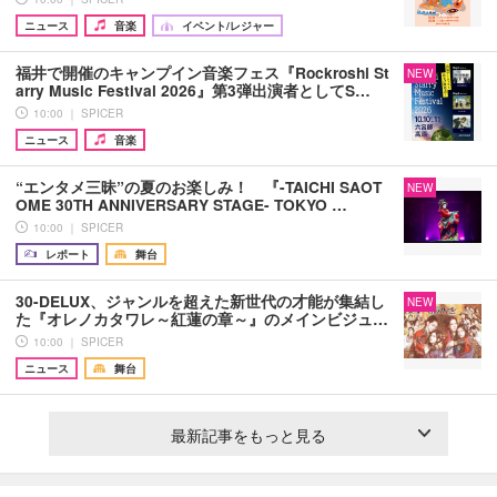
ニュース
音楽
イベント/レジャー
福井で開催のキャンプイン音楽フェス『Rockroshi St
NEW
arry Music Festival 2026』第3弾出演者としてS…
10:00 ｜ SPICER
ニュース
音楽
“エンタメ三昧”の夏のお楽しみ！ 『-TAICHI SAOT
NEW
OME 30TH ANNIVERSARY STAGE- TOKYO …
10:00 ｜ SPICER
レポート
舞台
30-DELUX、ジャンルを超えた新世代の才能が集結し
NEW
た『オレノカタワレ～紅蓮の章～』のメインビジュ…
10:00 ｜ SPICER
ニュース
舞台
最新記事をもっと見る