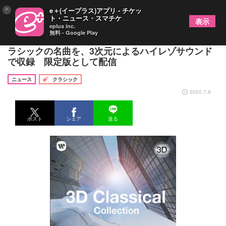
×
e＋(イープラス)アプリ - チケッ
ト・ニュース・スマチケ
表示
eplus inc.
無料 - Google Play
ロンドン・フィルハーモニー管弦楽団が演奏したク
ラシックの名曲を、3次元によるハイレゾサウンド
で収録 限定版として配信
ニュース
クラシック
2020.7.9
ポスト
シェア
送る