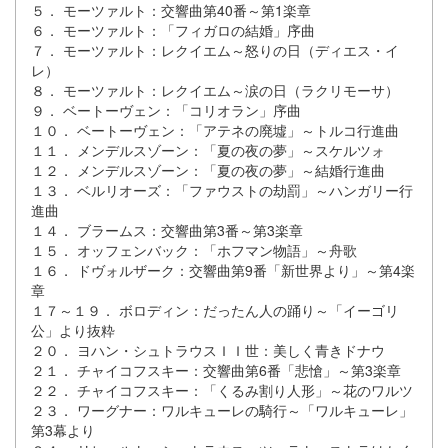
５． モーツァルト：交響曲第40番～第1楽章
６． モーツァルト：「フィガロの結婚」序曲
７． モーツァルト：レクイエム～怒りの日（ディエス・イ
レ）
８． モーツァルト：レクイエム～涙の日（ラクリモーサ）
９． ベートーヴェン：「コリオラン」序曲
１０． ベートーヴェン：「アテネの廃墟」～トルコ行進曲
１１． メンデルスゾーン：「夏の夜の夢」～スケルツォ
１２． メンデルスゾーン：「夏の夜の夢」～結婚行進曲
１３． ベルリオーズ：「ファウストの劫罰」～ハンガリー行
進曲
１４． ブラームス：交響曲第3番～第3楽章
１５． オッフェンバック：「ホフマン物語」～舟歌
１６． ドヴォルザーク：交響曲第9番「新世界より」～第4楽
章
１７～１９． ボロディン：だったん人の踊り～「イーゴリ
公」より抜粋
２０． ヨハン・シュトラウスＩＩ世：美しく青きドナウ
２１． チャイコフスキー：交響曲第6番「悲愴」～第3楽章
２２． チャイコフスキー：「くるみ割り人形」～花のワルツ
２３． ワーグナー：ワルキューレの騎行～「ワルキューレ」
第3幕より