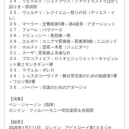
２４． リヒャルト・シュトラウス：ツァラトゥストラはかく
語りき～冒頭部
２５． ヴェルディ：レクイエム～怒りの日（ディエス・イ
レ）
２６． マーラー：交響曲第5番～第4楽章：アダージェット
２７． フォーレ：パヴァーヌ
２８． ドビュッシー：夜想曲～祭
２９． エルガー：エニグマ変奏曲～変奏第9曲：ニムロッド
３０． ホルスト：惑星～木星（ジュピター）
３１． スーザ：星条旗よ永遠なれ
３２． プロコフィエフ：ロミオとジュリエット～キャピュレ
ット家とモンタギュー家
３３． ラヴェル：ボレロ
３４． ショスタコーヴィチ：舞台管弦楽のための組曲第1番
～ワルツ第2番
３５． バーバー：弦楽のためのアダージョ
【演奏】
ベン・ジャーノン（指揮）
ロンドン・フィルハーモニー管弦楽団＆合唱団
【録音】
2020年1月7-11日、ロンドン、アビイロード第1スタジオ